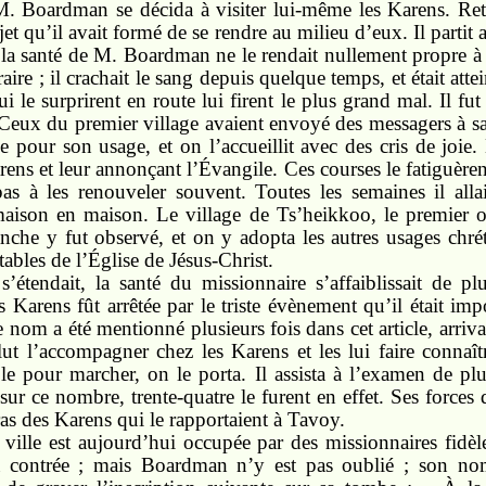
. Boardman se décida à visiter lui-même les Karens. Rete
projet qu’il avait formé de se rendre au milieu d’eux. Il pa
e, la santé de M. Boardman ne le rendait nullement propre à
raire ; il crachait le sang depuis quelque temps, et était at
i le surprirent en route lui firent le plus grand mal. Il f
Ceux du premier village avaient envoyé des messagers à sa
 pour son usage, et on l’accueillit avec des cris de joie
Karens et leur annonçant l’Évangile. Ces courses le fatiguèr
pas à les renouveler souvent. Toutes les semaines il alla
 maison en maison. Le village de Ts’heikkoo, le premier o
anche y fut observé, et on y adopta les autres usages chré
ables de l’Église de Jésus-Christ.
étendait, la santé du missionnaire s’affaiblissait de p
Karens fût arrêtée par le triste évènement qu’il était im
nom a été mentionné plusieurs fois dans cet article, arri
 l’accompagner chez les Karens et les lui faire connaîtr
le pour marcher, on le porta. Il assista à l’examen de pl
 sur ce nombre, trente-quatre le furent en effet. Ses forces
ras des Karens qui le rapportaient à Tavoy.
 ville est aujourd’hui occupée par des missionnaires fidèl
la contrée ; mais Boardman n’y est pas oublié ; son n