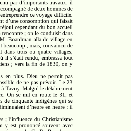
nu par d’importants travaux, il
rtit accompagné de deux hommes de
 entreprendre ce voyage difficile.
teint d’une consomption qui faisait
ut réjoui cependant du bon accueil
 rencontre ; on le conduisit dans
. M. Boardman alla de village en
ent beaucoup ; mais, convaincu de
it dans trois ou quatre villages,
ù il s’était rendu, embrassa tout
tiens ; vers la fin de 1830, on y
lus en plus. Dieu ne permit pas
possible de ne pas prévoir. Le 23
va à Tavoy. Malgré le délabrement
e. On se mit en route le 31, et
us de cinquante indigènes qui se
 diminuaient d’heure en heure ; il
es ; l’influence du Christianisme
om y est prononcé souvent avec