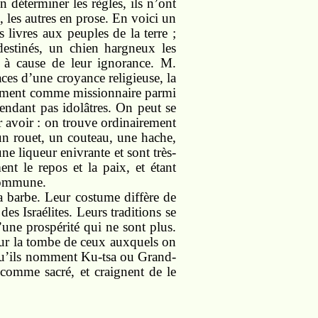
déterminer les règles, ils n’ont
, les autres en prose. En voici un
s livres aux peuples de la terre ;
estinés, un chien hargneux les
 à cause de leur ignorance. M.
ces d’une croyance religieuse, la
llement comme missionnaire parmi
pendant pas idolâtres. On peut se
ur avoir : on trouve ordinairement
un rouet, un couteau, une hache,
ne liqueur enivrante et sont très-
ent le repos et la paix, et étant
 commune.
la barbe. Leur costume diffère de
des Israélites. Leurs traditions se
une prospérité qui ne sont plus.
s, sur la tombe de ceux auxquels on
u qu’ils nomment Ku-tsa ou Grand-
comme sacré, et craignent de le