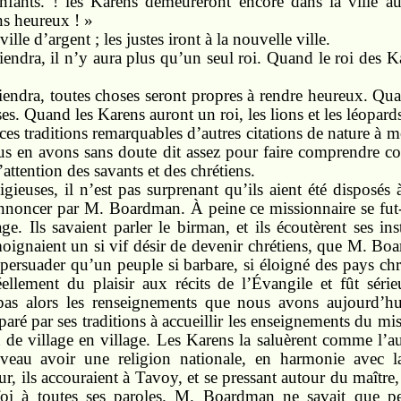
enfants. ! les Karens demeureront encore dans la ville a
ns heureux ! »
ille d’argent ; les justes iront à la nouvelle ville.
endra, il n’y aura plus qu’un seul roi. Quand le roi des Ka
endra, toutes choses seront propres à rendre heureux. Quan
s. Quand les Karens auront un roi, les lions et les léopards
 ces traditions remarquables d’autres citations de nature à m
nous en avons sans doute dit assez pour faire comprendre c
’attention des savants et des chrétiens.
ligieuses, il n’est pas surprenant qu’ils aient été disposés
annoncer par M. Boardman. À peine ce missionnaire se fut-il
. Ils savaient parler le birman, et ils écoutèrent ses inst
moignaient un si vif désir de devenir chrétiens, que M. Boa
se persuader qu’un peuple si barbare, si éloigné des pays ch
réellement du plaisir aux récits de l’Évangile et fût sér
t pas alors les renseignements que nous avons aujourd’h
aré par ses traditions à accueillir les enseignements du m
 de village en village. Les Karens la saluèrent comme l’au
ouveau avoir une religion nationale, en harmonie avec l
r, ils accouraient à Tavoy, et se pressant autour du maître,
t foi à toutes ses paroles. M. Boardman ne savait que 