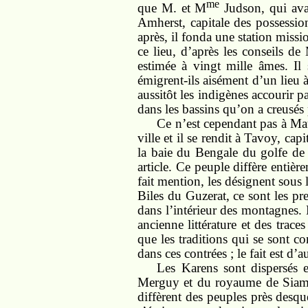
me
que M. et M
Judson, qui avai
Amherst, capitale des possessio
après, il fonda une station miss
ce lieu, d’après les conseils de
estimée à vingt mille âmes. Il 
émigrent-ils aisément d’un lieu à
aussitôt les indigènes accourir p
dans les bassins qu’on a creusés 
Ce n’est cependant pas à Ma
ville et il se rendit à Tavoy, cap
la baie du Bengale du golfe de 
article. Ce peuple diffère entiè
fait mention, les désignent sous
Biles du Guzerat, ce sont les pre
dans l’intérieur des montagnes. 
ancienne littérature et des trac
que les traditions qui se sont c
dans ces contrées ; le fait est d
Les Karens sont dispersés
Merguy et du royaume de Siam. I
diffèrent des peuples près desque