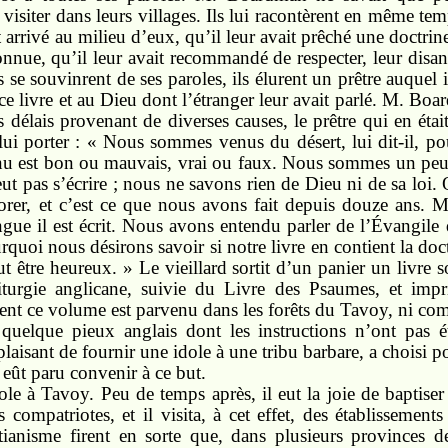
 visiter dans leurs villages. Ils lui racontèrent en même te
rrivé au milieu d’eux, qu’il leur avait prêché une doctrine é
onnue, qu’il leur avait recommandé de respecter, leur disan
s se souvinrent de ses paroles, ils élurent un prêtre auquel i
 ce livre et au Dieu dont l’étranger leur avait parlé. M. Bo
 délais provenant de diverses causes, le prêtre qui en étai
ui porter : « Nous sommes venus du désert, lui dit-il, pou
nu est bon ou mauvais, vrai ou faux. Nous sommes un peup
eut pas s’écrire ; nous ne savons rien de Dieu ni de sa loi
er, et c’est ce que nous avons fait depuis douze ans. M
gue il est écrit. Nous avons entendu parler de l’Évangile
urquoi nous désirons savoir si notre livre en contient la doct
être heureux. » Le vieillard sortit d’un panier un livre 
iturgie anglicane, suivie du Livre des Psaumes, et imp
nt ce volume est parvenu dans les forêts du Tavoy, ni com
 à quelque pieux anglais dont les instructions n’ont pas é
isant de fournir une idole à une tribu barbare, a choisi po
ui eût paru convenir à ce but.
le à Tavoy. Peu de temps après, il eut la joie de baptis
 compatriotes, et il visita, à cet effet, des établissement
tianisme firent en sorte que, dans plusieurs provinces d