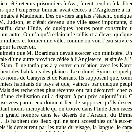
ent été retenus prisonniers à Ava, furent rendus à la libe
ns que l’empereur birman avait cédées à l’Angleterre à la
ionnaire à Maulmein. Des ouvriers anglais s’étaient, quelque
 M. Judson, et c’était devenu une ville assez importante, 
suffit, dans l’Inde, de quelques heures pour construire 
 un autre. On n’a qu’à éclaircir le taillis et à élever quelqu
ar milliers et former une ville, comme on voit l’eau suivre s
pour la recevoir.
ulmein que M. Boardman devait exercer son ministère. Un v
itale d’une autre province cédée à l’Angleterre, et située à l
Siam. Il ne tarda pas à y entrer en relation avec les Kar
rement des habitants des plaines. Le colonel Symes et quel
 les noms de Carayns et de Karians. Ils supposent que, com
miers habitants du pays et que, vaincus par quelque peuple 
Mais des recherches plus récentes ont fait découvrir chez c
es d’une civilisation qui a disparu à peu près aujourd’hui.
onservées parmi eux donnent lieu de supposer qu’ils descende
’autant moins incroyable qu’on trouve dans l’Inde deux races 
 en grand nombre dans les déserts de l’Aracan, du Bir
ls habitent des lieux qui ne sont accessibles qu’à eux-mê
ls ils demeurent par les traits du visage, la langue, le cara