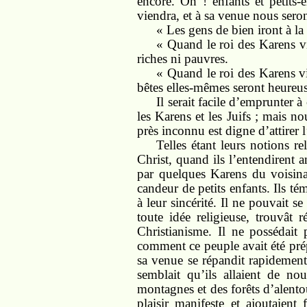
encore. Oh ! enfants et petits-
viendra, et à sa venue nous sero
« Les gens de bien iront à la v
« Quand le roi des Karens vi
riches ni pauvres.
« Quand le roi des Karens vi
bêtes elles-mêmes seront heureuse
Il serait facile d’emprunter à
les Karens et les Juifs ; mais 
près inconnu est digne d’attirer l
Telles étant leurs notions re
Christ, quand ils l’entendirent 
par quelques Karens du voisinage
candeur de petits enfants. Ils té
à leur sincérité. Il ne pouvait 
toute idée religieuse, trouvât 
Christianisme. Il ne possédai
comment ce peuple avait été prép
sa venue se répandit rapidement
semblait qu’ils allaient de n
montagnes et des forêts d’alentou
plaisir manifeste et ajoutaien