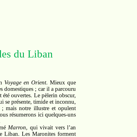
des du Liban
on
Voyage en Orient
. Mieux que
es domestiques ; car il a parcouru
t été ouvertes. Le pèlerin obscur,
i se présente, timide et inconnu,
; mais notre illustre et opulent
Nous résumerons ici quelques-uns
.
ommé
Marron
, qui vivait vers l’an
 le Liban. Les Maronites forment