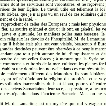
rme dont les serviteurs sont volontaires, et ne reçoivent p
rières de leur Église. Le travail utile est tellement la lo
u ici-bas, que je n’ai pas vu un seul de ces solitaires qui n
ent et de la santé. »
rapprochent de celles des Européens ; mais leur physion
fier, au sourire spirituel et doux ; ils ont, en général, les y
 grave et gutturale, les manières polies sans bassesse, l
soin religieux les devoirs de l’hospitalité. M. de Lamartine
 qu’il habite était plus souvent visitée, beaucoup d’Europ
 grandes destinées peuvent être réservées à ce peuple maroni
endant que tout périt autour de lui d’impuissance et de v
prendre de nouvelles forces ; à mesure que la Syrie se 
 commerce aux bords de la mer, cultivera les plaines fert
t établira une domination nouvelle dans ces contrées où les
e entièrement différent des Maronites. Ils sont idolâtre
, ayant refusé d’adopter la religion du prophète, et se vo
les solitudes inaccessibles du haut Liban, pour y défendre 
des anciens Samaritains ; leur race, au physique, a beauco
rie très-répandue dans l’ancienne Samarie. Mais on ne sa
dit M. de Lamartine, est un mystère que nul voyageur n