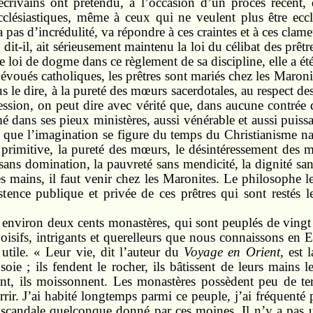
écrivains ont prétendu, à l’occasion d’un procès récent, q
cclésiastiques, même à ceux qui ne veulent plus être ecclé
as d’incrédulité, va répondre à ces craintes et à ces clame
dit-il, ait sérieusement maintenu la loi du célibat des prêt
ne loi de dogme dans ce règlement de sa discipline, elle a ét
dévoués catholiques, les prêtres sont mariés chez les Maronit
s le dire, à la pureté des mœurs sacerdotales, au respect de
ession, on peut dire avec vérité que, dans aucune contrée d
 dans ses pieux ministères, aussi vénérable et aussi puissant
 que l’imagination se figure du temps du Christianisme nais
i primitive, la pureté des mœurs, le désintéressement des mi
sans domination, la pauvreté sans mendicité, la dignité sans 
 des mains, il faut venir chez les Maronites. Le philosophe 
stence publique et privée de ces prêtres qui sont restés le
environ deux cents monastères, qui sont peuplés de vingt
oisifs, intrigants et querelleurs que nous connaissons en 
t utile. « Leur vie, dit l’auteur du
Voyage en Orient
, est 
 soie ; ils fendent le rocher, ils bâtissent de leurs mains 
ent, ils moissonnent. Les monastères possèdent peu de te
rir. J’ai habité longtemps parmi ce peuple, j’ai fréquenté p
n scandale quelconque donné par ces moines. Il n’y a pa