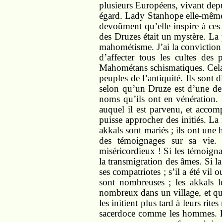
plusieurs Européens, vivant depu
égard. Lady Stanhope elle-même, q
devoûment qu’elle inspire à ces 
des Druzes était un mystère. La 
mahométisme. J’ai la conviction 
d’affecter tous les cultes des
Mahométans schismatiques. Cela n’
peuples de l’antiquité. Ils sont 
selon qu’un Druze est d’une de 
noms qu’ils ont en vénération. 
auquel il est parvenu, et accomp
puisse approcher des initiés. La
akkals sont mariés ; ils ont une
des témoignages sur sa vie. 
miséricordieux ! Si les témoignag
la transmigration des âmes. Si l
ses compatriotes ; s’il a été vil
sont nombreuses ; les akkals 
nombreux dans un village, et que 
les initient plus tard à leurs rit
sacerdoce comme les hommes. Le 