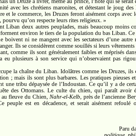
ais un Druze à livrer, même au prince, l’hôte qui se serait 
rnité avec les chrétiens maronites, et détestant le joug d
ture et le commerce, les Druzes feront aisément corps avec 
 pourvu qu’on respecte leurs rites religieux. »
nt Liban deux autres peuplades, mais beaucoup moins con
 forment environ le tiers de la population du bas Liban. C
 boivent ni ne mangent avec les sectateurs d’une autre re
étranger. Ils se considèrent comme souillés si leurs vêteme
nt, comme ils sont généralement faibles et méprisés dans
 eu plusieurs à son service qui n’observaient pas rigou
cupe la chaîne du Liban. Idolâtres comme les Druzes, ils 
ation ; mais ils sont plus barbares. Les pratiques pieuses 
t une tribu dépaysée de l’Indoustan. Ce qu’il y a de certai
ête des Ottomans. Le culte du chien, qui paraît avoir 
 au fleuve du Chien,
Nahr-el-Kelb
, près de l’ancienne Ber
Ce peuple est en décadence, et serait aisément refoulé o
Paru d
politique, phi