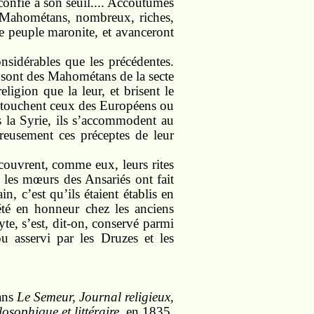
confié à son seuil.... Accoutumés
es Mahométans, nombreux, riches,
le peuple maronite, et avanceront
sidérables que les précédentes.
e sont des Mahométans de la secte
ligion que la leur, et brisent le
nts touchent ceux des Européens ou
 la Syrie, ils s’accommodent au
reusement ces préceptes de leur
couvrent, comme eux, leurs rites
et les mœurs des Ansariés ont fait
n, c’est qu’ils étaient établis en
été en honneur chez les anciens
yte, s’est, dit-on, conservé parmi
u asservi par les Druzes et les
ans
Le Semeur, Journal religieux,
losophique et littéraire
, en 1835.