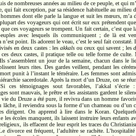
is de nombreuses années au milieu de ce peuple, et qui m’
ui fait exception, par sa résidence habituelle au milieu de
hommes dont elle parle la langue et suit les mœurs, m’a di
plupart des voyageurs qui ont écrit sur eux prétendent qu
que ces voyageurs se trompent. Un fait certain, c’est que l
 peuples avec lesquels ils communiquent ; de là est ven
est point. Ils adorent le veau, c’est le seul fait constaté. 
divisés en deux castes : les
akkals
ou ceux qui savent ; les
d
ces deux castes, il pratique telle ou telle forme de culte
Ils s’assemblent un jour de la semaine, chacun dans le lie
lissent leurs rites. Des gardes veillent, pendant les cér
 mort punit à l’instant le téméraire. Les femmes sont admis
 hiérarchie sacerdotale. Après la mort d’un Druze, on se réu
Si ces témoignages sout favorables, l’akkal s’écrie :
es sont mauvais, le prêtre et les assistants gardent le silen
a vie du Druze a été pure, il revivra dans un homme favoris
 ou lâche, il reviendra sous la forme d’un chameau ou d’un 
les dirigent. On apprend à lire dans le Koran. Quelquef
les écoles manquent, ils laissent instruire leurs enfants av
es religieux, ils effacent de leur esprit les traces du Christ
divorce est fréquent, l’adultère se rachète. L’hospitalité