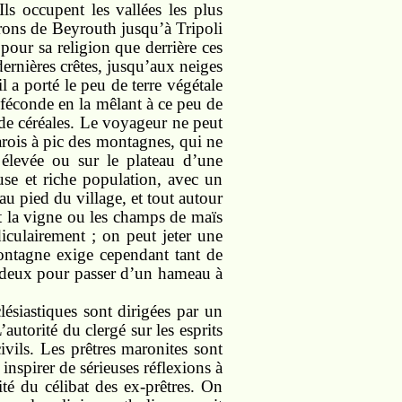
ls occupent les vallées les plus
irons de Beyrouth jusqu’à Tripoli
 pour sa religion que derrière ces
dernières crêtes, jusqu’aux neiges
l a porté le peu de terre végétale
e féconde en la mêlant à ce peu de
et de céréales. Le voyageur ne peut
arois à pic des montagnes, qui ne
élevée ou sur le plateau d’une
se et riche population, avec un
u pied du village, et tout autour
nt la vigne ou les champs de maïs
iculairement ; on peut jeter une
 montagne exige cependant tant de
ou deux pour passer d’un hameau à
clésiastiques sont dirigées par un
autorité du clergé sur les esprits
vils. Les prêtres maronites sont
inspirer de sérieuses réflexions à
ité du célibat des ex-prêtres. On