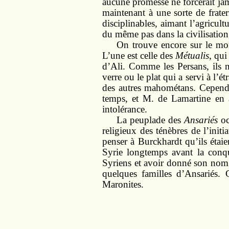
aucune promesse ne forcerait jam
maintenant à une sorte de frate
disciplinables, aimant l’agricul
du même pas dans la civilisation,
On trouve encore sur le mo
L’une est celle des
Métualis
, qui
d’Ali. Comme les Persans, ils ne
verre ou le plat qui a servi à l’
des autres mahométans. Cependa
temps, et M. de Lamartine en a
intolérance.
La peuplade des
Ansariés
oc
religieux des ténèbres de l’initi
penser à Burckhardt qu’ils étaien
Syrie longtemps avant la conqu
Syriens et avoir donné son nom
quelques familles d’Ansariés. 
Maronites.