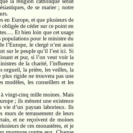
ue la religion catholique serait
siastiques, de se marier ; notre
urs.
res en Europe, et que plusieurs de
é obligée de céder sur ce point en
es..... Et bien loin que cet usage
s populations pour le ministre du
e l’Europe, le clergé n’est aussi
 sur le peuple qu’il l’est ici. Si
sant et pur, si l’on veut voir la
nistres de la charité, l’influence
orgueil, la prière, les veilles, la
le plus rigide ne trouvera pas une
s modèles, les conseillers et les
 à vingt-cinq mille moines. Mais
Europe ; ils mènent une existence
la vie d’un paysan laborieux. Ils
les murs de terrassement de leurs
rrain, et ne reçoivent de moines
lusieurs de ces monastères, et je
s un murmure contre eux. Chaque