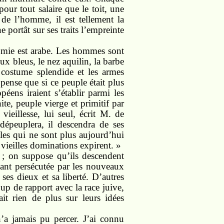
our tout salaire que le toit, une
i de l’homme, il est tellement la
e portât sur ses traits l’empreinte
omie est arabe. Les hommes sont
eux bleus, le nez aquilin, la barbe
e costume splendide et les armes
 pense que si ce peuple était plus
éens iraient s’établir parmi les
te, peuple vierge et primitif par
ieillesse, lui seul, écrit M. de
dépeuplera, il descendra de ses
iles qui ne sont plus aujourd’hui
 vieilles dominations expirent. »
s ; on suppose qu’ils descendent
yant persécutée par les nouveaux
ses dieux et sa liberté. D’autres
up de rapport avec la race juive,
it rien de plus sur leurs idées
’a jamais pu percer. J’ai connu