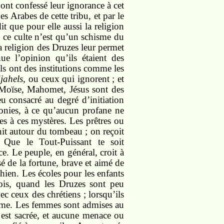
ont confessé leur ignorance à cet
s Arabes de cette tribu, et par le
t que pour elle aussi la religion
e ce culte n’est qu’un schisme du
a religion des Druzes leur permet
ue l’opinion qu’ils étaient des
Ils ont des institutions comme les
jahels
, ou ceux qui ignorent ; et
. Moïse, Mahomet, Jésus sont des
u consacré au degré d’initiation
émonies, à ce qu’aucun profane ne
es à ces mystères. Les prêtres ou
nit autour du tombeau ; on reçoit
 Que le Tout-Puissant te soit
ce. Le peuple, en général, croit à
é de la fortune, brave et aimé de
chien. Les écoles pour les enfants
ois, quand les Druzes sont peu
ec ceux des chrétiens ; lorsqu’ils
ianisme. Les femmes sont admises au
 est sacrée, et aucune menace ou