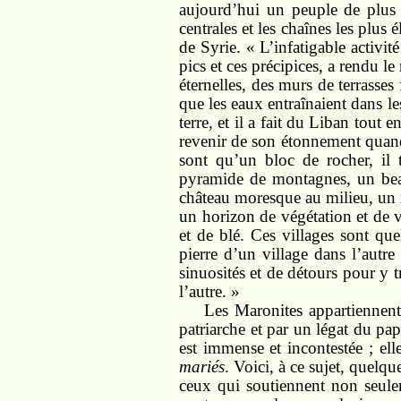
aujourd’hui un peuple de plus d
centrales et les chaînes les plu
de Syrie. « L’infatigable activit
pics et ces précipices, a rendu l
éternelles, des murs de terrasses
que les eaux entraînaient dans le
terre, et il a fait du Liban tout 
revenir de son étonnement quand,
sont qu’un bloc de rocher, il
pyramide de montagnes, un beau
château moresque au milieu, un m
un horizon de végétation et de v
et de blé. Ces villages sont qu
pierre d’un village dans l’autre
sinuosités et de détours pour y 
l’autre. »
Les Maronites appartiennent a
patriarche et par un légat du pap
est immense et incontestée ; el
mariés
. Voici, à ce sujet, quelq
ceux qui soutiennent non seuleme