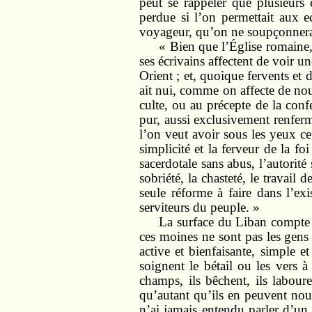
peut se rappeler que plusieurs 
perdue si l’on permettait aux e
voyageur, qu’on ne soupçonnera p
« Bien que l’Église romaine, 
ses écrivains affectent de voir u
Orient ; et, quoique fervents et 
ait nui, comme on affecte de nou
culte, ou au précepte de la conf
pur, aussi exclusivement renfermé
l’on veut avoir sous les yeux ce
simplicité et la ferveur de la fo
sacerdotale sans abus, l’autorité 
sobriété, la chasteté, le travail
seule réforme à faire dans l’exi
serviteurs du peuple. »
La surface du Liban compte 
ces moines ne sont pas les gens 
active et bienfaisante, simple e
soignent le bétail ou les vers à
champs, ils bêchent, ils labour
qu’autant qu’ils en peuvent nour
n’ai jamais entendu parler d’u