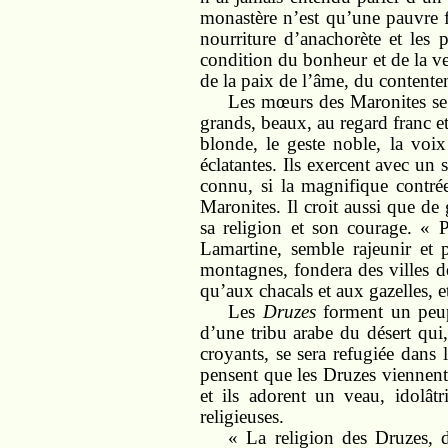
monastère n’est qu’une pauvre fe
nourriture d’anachorète et les p
condition du bonheur et de la vert
de la paix de l’âme, du contentem
Les mœurs des Maronites se 
grands, beaux, au regard franc et 
blonde, le geste noble, la voix
éclatantes. Ils exercent avec un 
connu, si la magnifique contrée
Maronites. Il croit aussi que de
sa religion et son courage. « P
Lamartine, semble rajeunir et 
montagnes, fondera des villes de
qu’aux chacals et aux gazelles, e
Les
Druzes
forment un peupl
d’une tribu arabe du désert qui
croyants, se sera refugiée dans 
pensent que les Druzes viennent 
et ils adorent un veau, idolât
religieuses.
« La religion des Druzes, 