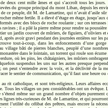
e deux cent mille âmes et qui s’accroît tous les jours. I
s élevées du groupe principal du mont Liban, depuis les env
é de ce peuple, dit M. de Lamartine, qui n’avait d’asile sûr
e rocher même fertile. Il a élevé d’étage en étage, jusqu’aux 
 formés avec des blocs de roche roulante ; sur ces terrasses i
s ravines ; il a pilé la pierre même pour rendre sa poussièr
entier un jardin couvert de mûriers, de figuiers, d’oliviers 
 après avoir gravi pendant des journées entières sur les p
 trouve tout-à-coup, dans les enfoncements d’une gorge 
 village bâti de pierres blanches, peuplé d’une nombreu
onastère dans le lointain, un torrent qui roule son écume a
erdure, où les pins, les châtaigniers, les mûriers ombrage
elquefois suspendus les uns sur les autres presque perpend
 ; on peut s’entendre avec la voix, et la déclivité de la
tracer le sentier de communication, qu’il faut une heure 
u rit catholique, et sont très-religieux. Leurs affaires ec
e. Tous les villages un peu considérables ont un évêque. L’
le s’étend même sur un grand nombre d’objets purement ci
ues lignes très-curieuses de M. de Lamartine, et qui pourront 
nt l’utilité du célibat des prêtres, mais encore la nécess