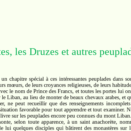
es, les Druzes et autres peupla
un chapitre spécial à ces intéressantes peuplades dans s
eurs mœurs, de leurs croyances religieuses, de leurs habitud
vec le nom de Prince des Francs, et toutes les portes lui on
 le Liban, au lieu de monter de beaux chevaux arabes, et qu
er, ne peut recueillir que des renseignements incomplets 
situation favorable pour tout apprendre et tout examiner. 
n livre sur les peuplades encore peu connues du mont Liban
monte, selon toute apparence, à un saint anachorète, n
de lui quelques disciples qui bâtirent des monastères sur