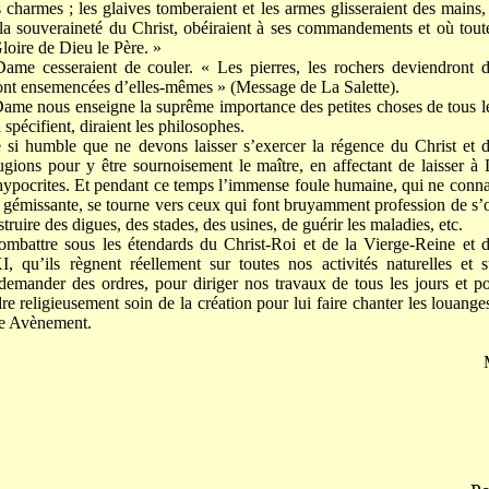
es charmes ; les glaives tomberaient et les armes glisseraient des mains
la souveraineté du Christ, obéiraient à ses commandements et où toute
loire de Dieu le Père. »
ame cesseraient de couler. « Les pierres, les rochers deviendront 
ont ensemencées d’elles-mêmes » (Message de La Salette).
ame nous enseigne la suprême importance des petites choses de tous les 
 spécifient, diraient les philosophes.
 si humble que ne devons laisser s’exercer la régence du Christ et 
ons pour y être sournoisement le maître, en affectant de laisser à D
s hypocrites. Et pendant ce temps l’immense foule humaine, qui ne connaî
on gémissante, se tourne vers ceux qui font bruyamment profession de s’
truire des digues, des stades, des usines, de guérir les maladies, etc.
ombattre sous les étendards du Christ-Roi et de la Vierge-Reine et
u’ils règnent réellement sur toutes nos activités naturelles et su
demander des ordres, pour diriger nos travaux de tous les jours et p
religieusement soin de la création pour lui faire chanter les louange
me Avènement.