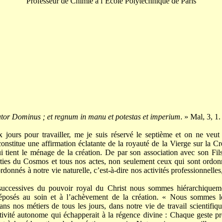
Professeur de Chimie à l’École Polytechnique de Paris
or Dominus ; et regnum in manu et potestas et imperium
. » Mal, 3, 1.
 jours pour travailler, me je suis réservé le septième et on ne veut
constitue une affirmation éclatante de la royauté de la Vierge sur la C
ui tient le ménage de la création. De par son association avec son Fils
rties du Cosmos et tous nos actes, non seulement ceux qui sont ordonn
donnés à notre vie naturelle, c’est-à-dire nos activités professionnelle
successives du pouvoir royal du Christ nous sommes hiérarchiquemen
réposés au soin et à l’achèvement de la création. « Nous sommes
ans nos métiers de tous les jours, dans notre vie de travail scientifiqu
ctivité autonome qui échapperait à la régence divine : Chaque geste p