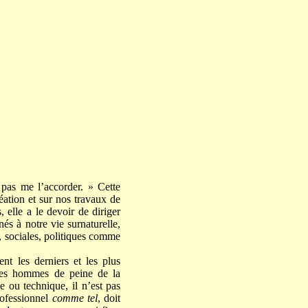
 pas me l’accorder. » Cette
réation et sur nos travaux de
, elle a le devoir de diriger
és à notre vie surnaturelle,
s, sociales, politiques comme
t les derniers et les plus
 les hommes de peine de la
e ou technique, il n’est pas
rofessionnel
comme tel
, doit