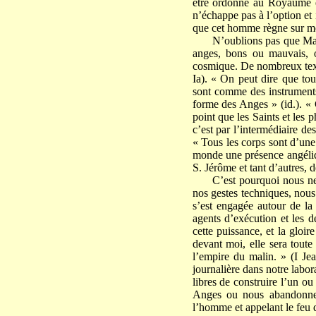
être ordonné au Royaume et
n’échappe pas à l’option et 
que cet homme règne sur mo
N’oublions pas que Mar
anges, bons ou mauvais, o
cosmique. De nombreux textes
Ia). « On peut dire que tou
sont comme des instruments
forme des Anges » (id.). « C
point que les Saints et les 
c’est par l’intermédiaire de
« Tous les corps sont d’une
monde une présence angéliq
S. Jérôme et tant d’autres, 
C’est pourquoi nous ne
nos gestes techniques, nous
s’est engagée autour de la
agents d’exécution et les d
cette puissance, et la gloi
devant moi, elle sera tout
l’empire du malin. » (I Jea
journalière dans notre labo
libres de construire l’un ou
Anges ou nous abandonner 
l’homme et appelant le feu 