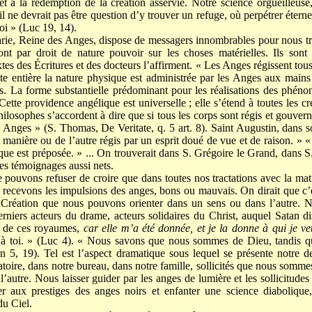
 à la rédemption de la création asservie. Notre science orgueilleuse
il ne devrait pas être question d’y trouver un refuge, où perpétrer éterne
i » (Luc 19, 14).
ie, Reine des Anges, dispose de messagers innombrables pour nous tran
nt par droit de nature pouvoir sur les choses matérielles. Ils son
 des Écritures et des docteurs l’affirment. « Les Anges régissent tous 
te entière la nature physique est administrée par les Anges aux mains 
. La forme substantielle prédominant pour les réalisations des phénom
ette providence angélique est universelle ; elle s’étend à toutes les cré
philosophes s’accordent à dire que si tous les corps sont régis et gouver
s Anges » (S. Thomas, De Veritate, q. 5 art. 8). Saint Augustin, dans son 
 manière ou de l’autre régis par un esprit doué de vue et de raison. » «
ue est préposée. » ... On trouverait dans S. Grégoire le Grand, dans 
des témoignages aussi nets.
 pouvons refuser de croire que dans toutes nos tractations avec la ma
 recevons les impulsions des anges, bons ou mauvais. On dirait que c’e
 Création que nous pouvons orienter dans un sens ou dans l’autre. 
erniers acteurs du drame, acteurs solidaires du Christ, auquel Satan dis
re de ces royaumes,
car elle m’a été donnée, et je la donne à qui je v
e à toi. » (Luc 4). « Nous savons que nous sommes de Dieu, tandis q
n 5, 19). Tel est l’aspect dramatique sous lequel se présente notre des
ratoire, dans notre bureau, dans notre famille, sollicités que nous somm
 l’autre. Nous laisser guider par les anges de lumière et les sollicitude
aux prestiges des anges noirs et enfanter une science diabolique,
du Ciel.