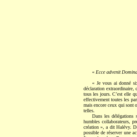
«
Ecce advenit Dominat
« Je vous ai donné six
déclaration extraordinaire, 
tous les jours. C’est elle q
effectivement toutes les pa
mais encore ceux qui sont or
telles.
Dans les délégations 
humbles collaborateurs, p
création », a dit Halévy. D
possible de réserver une a