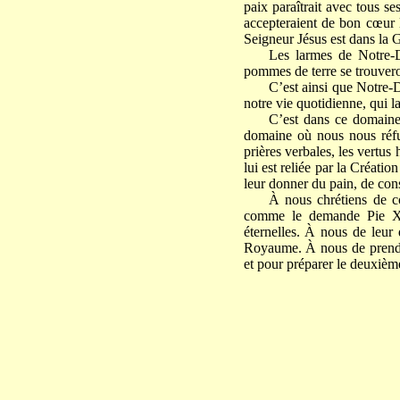
paix paraîtrait avec tous s
accepteraient de bon cœur 
Seigneur Jésus est dans la G
Les larmes de Notre-D
pommes de terre se trouver
C’est ainsi que Notre-D
notre vie quotidienne, qui la
C’est dans ce domaine
domaine où nous nous réfugi
prières verbales, les vertu
lui est reliée par la Créati
leur donner du pain, de cons
À nous chrétiens de c
comme le demande Pie XI, q
éternelles. À nous de leur 
Royaume. À nous de prendre 
et pour préparer le deuxiè