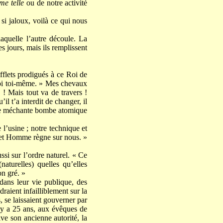
e telle
ou de notre activité
si jaloux, voilà ce qui nous
aquelle l’autre découle. La
es jours, mais ils remplissent
ufflets prodigués à ce Roi de
e-toi toi-même. » Mes chevaux
 ! Mais tout va de travers !
il t’a interdit de changer, il
 Une méchante bombe atomique
e l’usine ; notre technique et
cet Homme règne sur nous. »
si sur l’ordre naturel. « Ce
naturelles) quelles qu’elles
on gré. »
 dans leur vie publique, des
ndraient infailliblement sur la
s, se laissaient gouverner par
l y a 25 ans, aux évêques de
ive son ancienne autorité, la