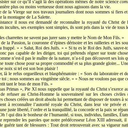
nsister sur ce qu’il s’agit là des opérations mêmes de notre science
comm
anière plus ou moins vertueuse dont nous agissons dans la vie.
de la Vierge sur nos travaux journaliers dont nous sommes si fiers et 
r la montagne de La Salette.
istance il nous est demandé de reconnaître la royauté du Christ de l
s incultes, ses exemples sont simples, ils sont pris dans la vie de tous l
es charrettes ne savent pas jurer sans y mettre le Nom de Mon Fils. »
 de la Passion, la couronne d’épines dérisoire et les railleries et les so
’a frappé. » « Salut, Roi des Juifs. » « Si tu es le Roi des Juifs, sauv
donc pas capable de les diriger, toi qui prétends régner sur toute chose
mme n’est-il pas le maître de la nature, n’a-t-il pas découvert ses lois qu’
ine toute chose pour sa propre commodité et sa plus grande gloire...
e noix si tel est son bon plaisir !
er, là le refus orgueilleux et blasphématoire : « Sors du laboratoire et d
e toi ; nous sommes au vingtième siècle. » « Nous ne voulons pas que 
tit tant le bras de mon Fils. »
s Primas », Pie XI nous rappelle que la royauté du Christ s’exerce aus
 de refuser au Christ-Homme la souveraineté sur les choses civiles (
 les choses créées un droit absolu lui permettant de disposer de toutes à s
nt à reconnaître l’autorité royale du Christ, dans leur vie privée et
 une juste liberté, l’ordre et la tranquillité, la concorde et la paix se répa
« Oh ! qui dira le bonheur de l’humanité, si tous, individus, familles, État
our reprendre les paroles que notre prédécesseur Léon XIII adressait, i
e de guérir tant de blessures : Tout droit retrouverait avec sa vigueur nat