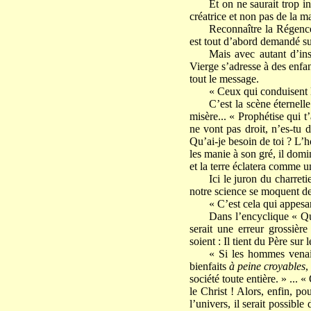
Et on ne saurait trop i
créatrice et non pas de la m
Reconnaître la Régence 
est tout d’abord demandé su
Mais avec autant d’ins
Vierge s’adresse à des enfant
tout le message.
« Ceux qui conduisent l
C’est la scène éternelle
misère... « Prophétise qui t
ne vont pas droit, n’es-tu 
Qu’ai-je besoin de toi ? L’ho
les manie à son gré, il dom
et la terre éclatera comme un
Ici le juron du charreti
notre science se moquent d
« C’est cela qui appesan
Dans l’encyclique « Qua
serait une erreur grossière
soient : Il tient du Père sur
« Si les hommes venaie
bienfaits
à peine croyables
,
société toute entière. » ... 
le Christ ! Alors, enfin, p
l’univers, il serait possibl