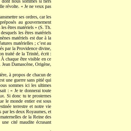
, dont nous sommes si fiers
lle révolte. « Je ne veux pas
smettre ses ordres, car les
t préposés au gouvernement
les êtres matériels » (S. Th.
desquels les êtres matériels
ènes matériels est due à la
atures matérielles ; c’est au
nés par la Providence divine,
traité de la Trinité, écrit :
 À chaque être visible en ce
S. Jean Damascène, Origène,
tière, à propos de chacun de
st une guerre sans pitié qui
Nous sommes ici les ultimes
ait : « Je te donnerai toute
eux
. Si donc tu te prosternes
ue le monde entier est sous
tinée terrestre et notre vie
es par les deux Royaumes, et
s maternelles de la Reine des
 une cité maudite écrasant