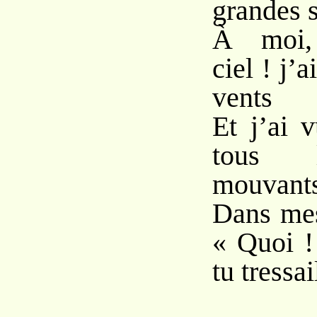
grandes s
À moi,
ciel ! j’
vents
Et j’ai 
tous l
mouvant
Dans mes
« Quoi !
tu tressai