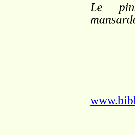
Le pi
mansard
www.bibl