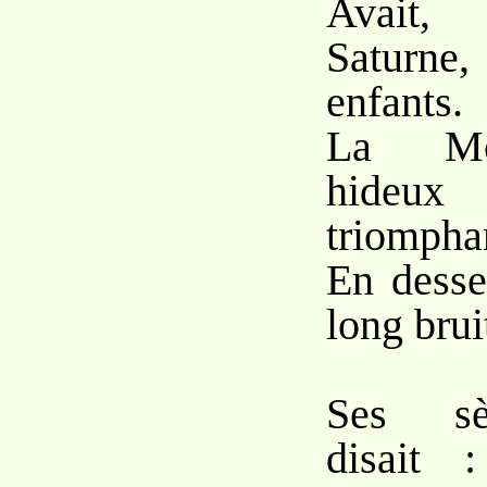
Avait
Saturne,
enfants.
La Mor
hideux 
triompha
En desse
long bruit
Ses sè
disait