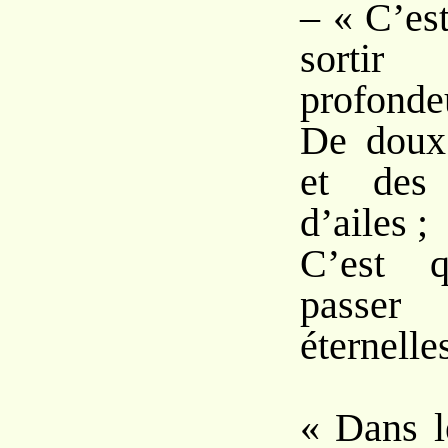
– « C’es
sortir
profonde
De doux
et des 
d’ailes ;
C’est q
passer
éternelle
« Dans l