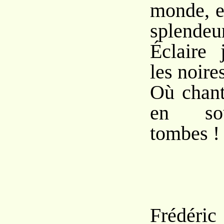
monde, e
splendeu
Éclaire 
les noire
Où chant
en sou
tombes !
Frédér