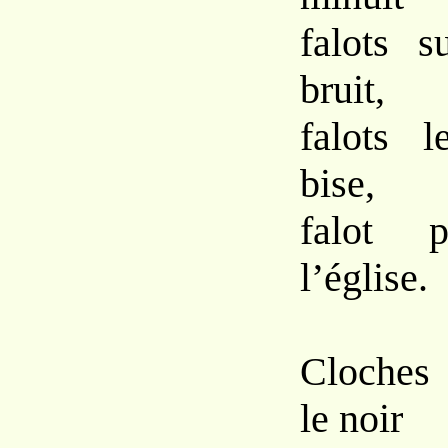
falots s
bruit,
falots l
bise,
falot p
l’église.
Cloches 
le noir