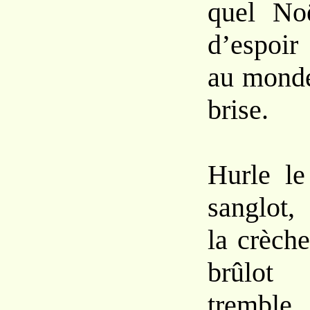
quel Noë
d’espoir
au monde
brise.
Hurle le
sanglot,
la crèch
brûlot
trembl