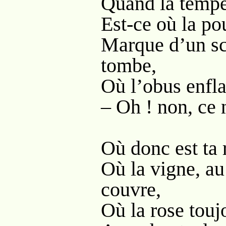
Quand la tempê
Est-ce où la po
Marque d’un sce
tombe,
Où l’obus enfl
– Oh ! non, ce 
Où donc est ta r
Où la vigne, au
couvre,
Où la rose toujo