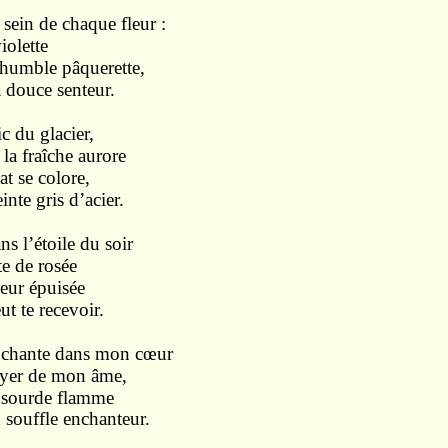
 sein de chaque fleur :
olette
mble pâquerette,
a douce senteur.
ic du glacier,
fraîche aurore
 se colore,
nte gris d’acier.
ns l’étoile du soir
 de rosée
ur épuisée
ut te recevoir.
ui chante dans mon cœur
er de mon âme,
 sourde flamme
 souffle enchanteur.