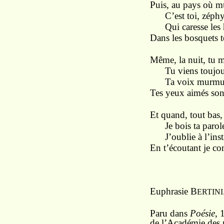
Puis, au pays où mûr
C’est toi, zéphyr 
Qui caresse les h
Dans les bosquets t
Même, la nuit, tu m
Tu viens toujours
Ta voix murmure 
Tes yeux aimés sont
Et quand, tout bas,
Je bois ta parole 
J’oublie à l’insta
En t’écoutant je c
Euphrasie B
ERTINI
Paru dans
Poésie
, 
de l’Académie des 