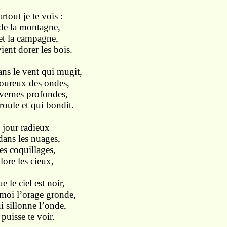
rtout je te vois :
 la montagne,
t la campagne,
ient dorer les bois.
ans le vent qui mugit,
ureux des ondes,
rnes profondes,
roule et qui bondit.
e jour radieux
ns les nuages,
 coquillages,
olore les cieux,
e le ciel est noir,
i l’orage gronde,
sillonne l’onde,
 puisse te voir.