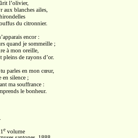
it l’olivier,
aux blanches ailes,
irondelles
ouffus du citronnier.
’apparais encor :
 quand je sommeille ;
à mon oreille,
 pleins de rayons d’or.
 tu parles en mon cœur,
en silence ;
nt ma souffrance :
omprends le bonheur.
.
e
11
volume
muses santones, 1888.