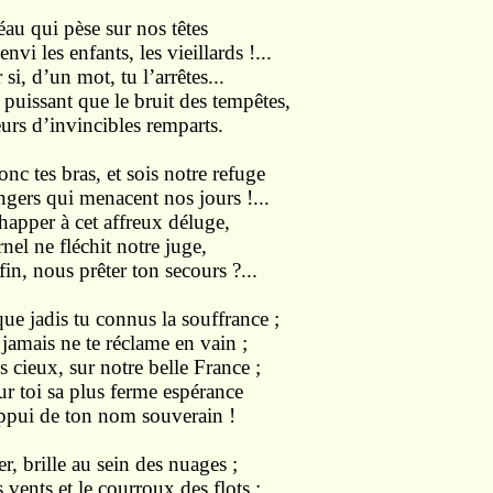
u qui pèse sur nos têtes
nvi les enfants, les vieillards !...
si, d’un mot, tu l’arrêtes...
 puissant que le bruit des tempêtes,
urs d’invincibles remparts.
tes bras, et sois notre refuge
gers qui menacent nos jours !...
apper à cet affreux déluge,
nel ne fléchit notre juge,
fin, nous prêter ton secours ?...
 jadis tu connus la souffrance ;
amais ne te réclame en vain ;
s cieux, sur notre belle France ;
ur toi sa plus ferme espérance
ppui de ton nom souverain !
 brille au sein des nuages ;
 vents et le courroux des flots ;