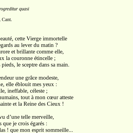
rogreditur quasi
, Cant.
eauté, cette Vierge immortelle
egards au lever du matin ?
ore et brillante comme elle,
ux la couronne étincelle ;
 pieds, le sceptre dans sa main.
endeur une grâce modeste,
, elle éblouit mes yeux :
e, ineffable, céleste ;
umains, tout à mon cœur atteste
 sainte et la Reine des Cieux !
 d’une telle merveille,
 que je crois égarés :
élas ! que mon esprit sommeille...