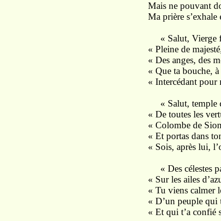
Mais ne pouvant dou
Ma prière s’exhale 
« Salut, Vierge fé
« Pleine de majesté
« Des anges, des mo
« Que ta bouche, à
« Intercédant pour
« Salut, temple d
« De toutes les ver
« Colombe de Sion 
« Et portas dans ton
« Sois, après lui, 
« Des célestes parv
« Sur les ailes d’az
« Tu viens calmer l
« D’un peuple qui 
« Et qui t’a confié s