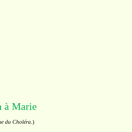
n à Marie
ue du Choléra
.)