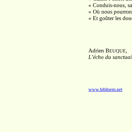
« Conduis-nous, san
« Où nous pourrons,
« Et goûter les douc
Adrien B
,
EUQUE
L’écho du sanctuai
www.biblisem.net