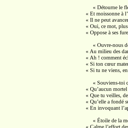
« Détourne le fléa
« Et moissonne à l’e
« Il ne peut avancer 
« Oui, ce mot, plus
« Oppose à ses fure
« Ouvre-nous donc 
« Au milieu des dan
« Ah ! comment éch
« Si ton cœur mater
« Si tu ne viens, en
« Souviens-toi que
« Qu’aucun mortel j
« Que tu veilles, de
« Qu’elle a fondé s
« En invoquant l’a
« Étoile de la mer,
« Calme l’effort des