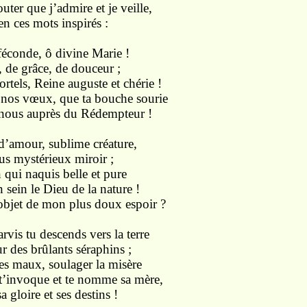
ter que j’admire et je veille,
en ces mots inspirés :
conde, ô divine Marie !
, de grâce, de douceur ;
rtels, Reine auguste et chérie !
 nos vœux, que ta bouche sourie
 nous auprès du Rédempteur !
’amour, sublime créature,
tus mystérieux miroir ;
qui naquis belle et pure
 sein le Dieu de la nature !
l’objet de mon plus doux espoir ?
is tu descends vers la terre
ur des brûlants séraphins ;
es maux, soulager la misère
t’invoque et te nomme sa mère,
a gloire et ses destins !