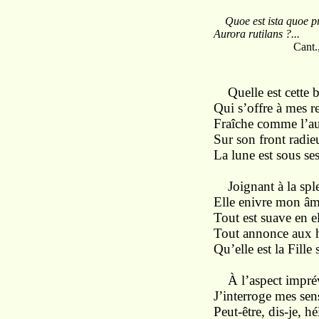
Quoe est ista quoe p
Aurora rutilans ?...
Cant.
Quelle est cette b
Qui s’offre à mes r
Fraîche comme l’aur
Sur son front radie
La lune est sous ses
Joignant à la spl
Elle enivre mon âme
Tout est suave en ell
Tout annonce aux h
Qu’elle est la Fille
À l’aspect imprévu
J’interroge mes sens
Peut-être, dis-je, h