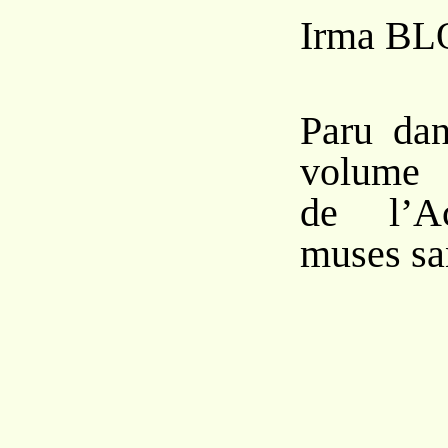
Irma B
L
Paru da
volume
de l’A
muses sa