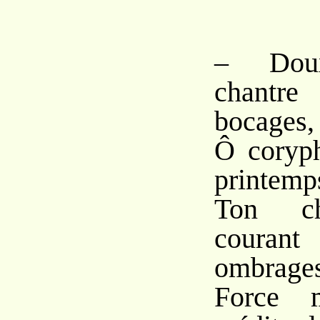
– Doux
chantr
bocages,
Ô coryph
printemp
Ton ch
couran
ombrages
Force