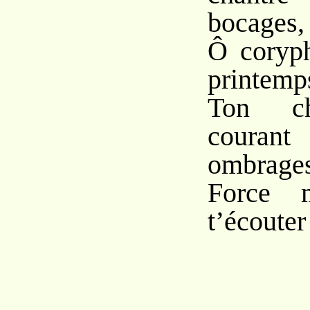
bocages,
Ô coryph
printemp
Ton ch
couran
ombrages
Force
t’écoute