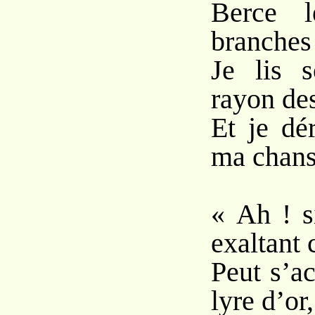
Berce l
branches
Je lis 
rayon des
Et je dé
ma chans
« Ah ! s
exaltant 
Peut s’a
lyre d’or,