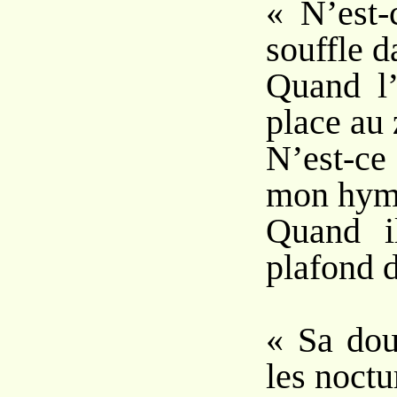
« N’est-
souffle d
Quand l’
place au
N’est-c
mon hym
Quand i
plafond d
« Sa dou
les noctu