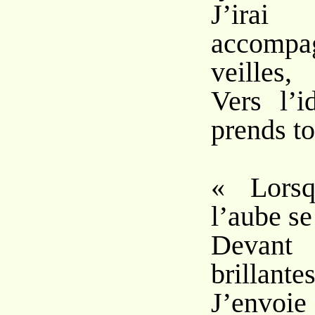
J’ira
accom
veilles,
Vers l’i
prends to
« Lors
l’aube se
Devant 
brillante
J’envoie