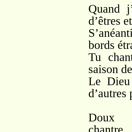
Quand j’
d’êtres e
S’anéan
bords étr
Tu chant
saison de
Le Dieu
d’autres 
Doux 
chantr