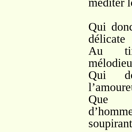
méditer 
Qui donc
délicate
Au tim
mélodieu
Qui do
l’amoure
Que t
d’homm
soupirant