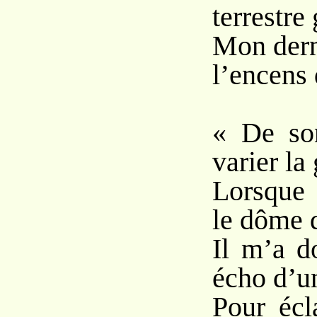
terrestre
Mon dern
l’encens 
« De so
varier l
Lorsque 
le dôme 
Il m’a d
écho d’u
Pour écl