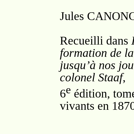
Jules C
ANON
Recueilli dans
formation de l
jusqu’à nos jou
colonel Staaf
,
e
6
édition, tome
vivants en 1870