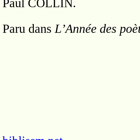
Paul C
.
OLLIN
Paru dans
L’Année des poè