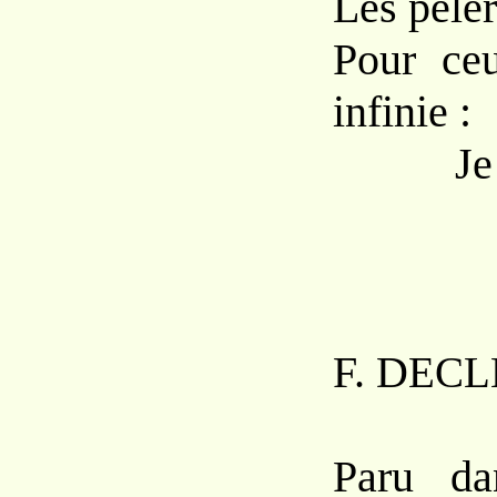
Les pèle
Pour ceu
infinie :
Je Vou
F. D
ECL
Paru d