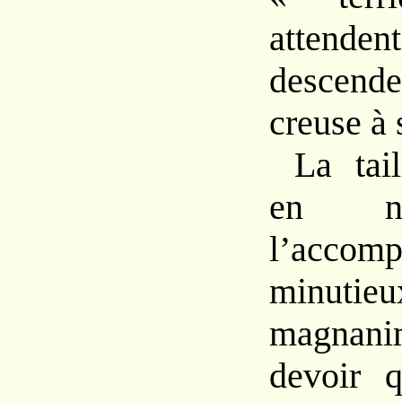
attendent
descende
creuse à s
La tai
en no
l’accomp
minu
magnan
devoir q