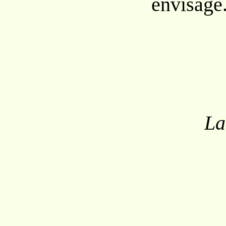
envisagé
La