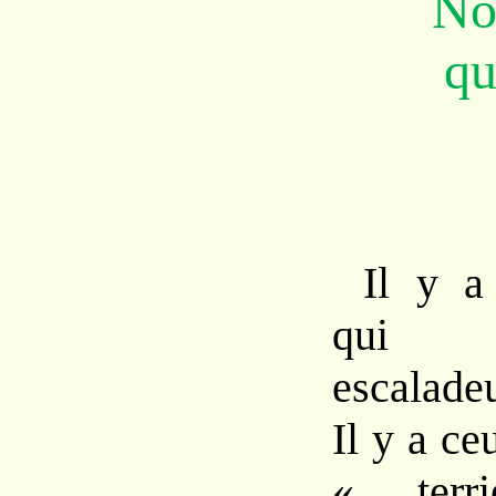
No
qu
Il y a
qui 
escalade
Il y a ce
« terr