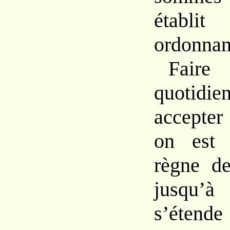
établi
ordonnan
Faire
quotid
accepter 
on est
règne d
jusqu
s’étende 