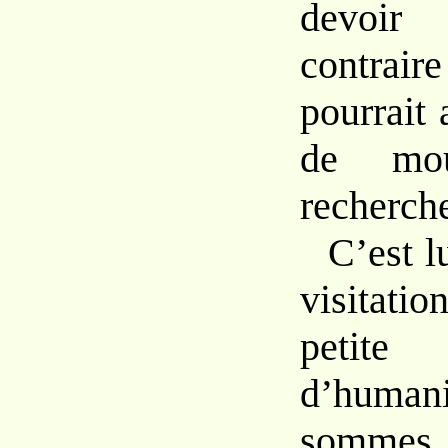
devoir
contrair
pourrait 
de mou
recherch
C’est lu
visitati
petit
d’human
sommes