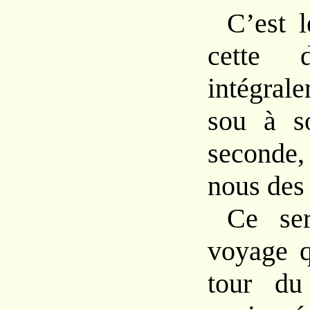
C’est 
cette d
intégral
sou à s
seconde,
nous des 
Ce ser
voyage q
tour du