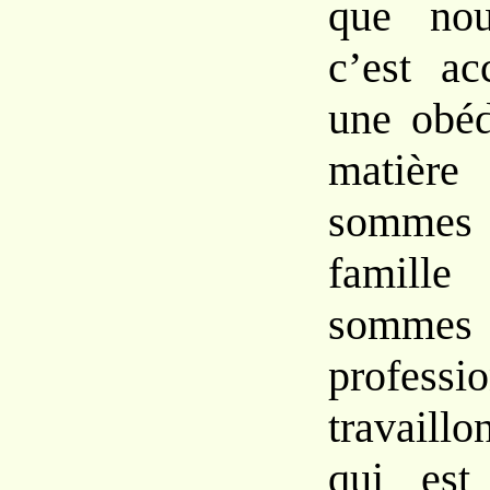
que no
c’est a
une obéd
matièr
sommes
famill
sommes
profes
travaill
qui est