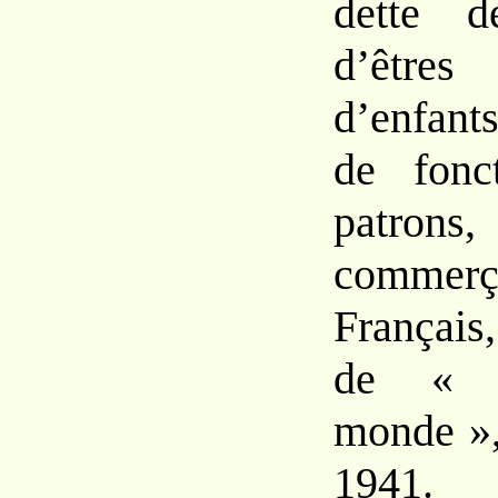
dette d
d’être
d’enfant
de fonct
patrons,
comme
Français
de « c
monde »,
1941.