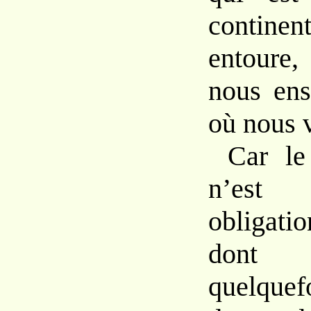
contin
entoure,
nous ens
où nous 
Car le
n’est
obligat
dont 
quelquef