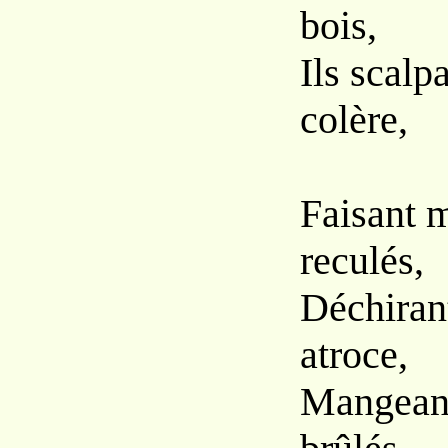
bois,
Ils scalp
colère,
Faisant m
reculés,
Déchirant
atroce,
Mangeant