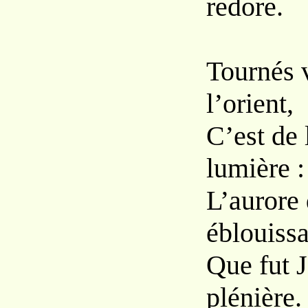
redore.
Tournés v
l’orient,
C’est de 
lumière :
L’aurore
éblouiss
Que fut J
plénière.