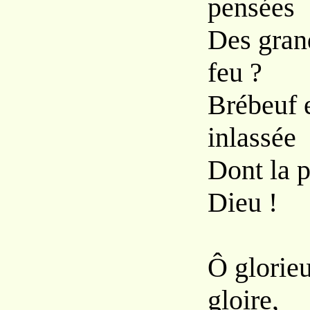
pensées
Des grand
feu ?
Brébeuf e
inlassée
Dont la p
Dieu !
Ô glorie
gloire,