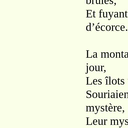
brûlés,
Et fuyant
d’écorce.
La monta
jour,
Les îlots
Souriaien
mystère,
Leur myst