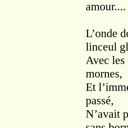
amour....
L’onde d
linceul g
Avec les 
mornes,
Et l’imme
passé,
N’avait p
sans bor