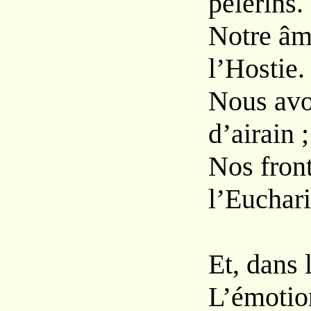
pèlerins.
Notre âme
l’Hostie.
Nous avo
d’airain ;
Nos front
l’Euchari
Et, dans 
L’émotion