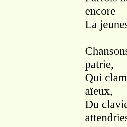
encore
La jeune
Chansons
patrie,
Qui clame
aïeux,
Du clavie
attendrie