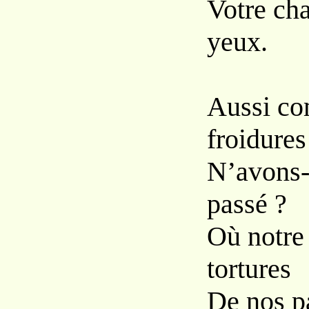
Votre ch
yeux.
Aussi com
froidures
N’avons-
passé ?
Où notre
tortures
De nos pa