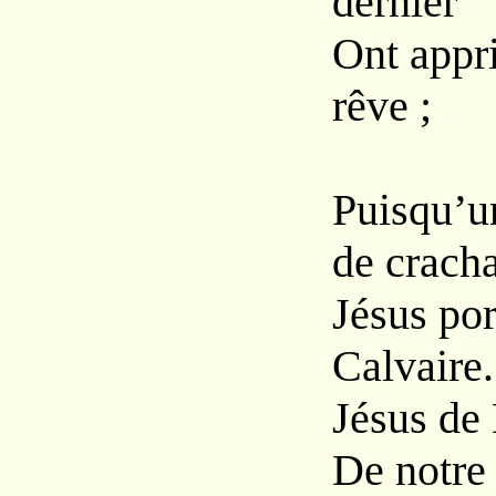
dernier
Ont appri
rêve ;
Puisqu’un
de cracha
Jésus po
Calvaire..
Jésus de 
De notre