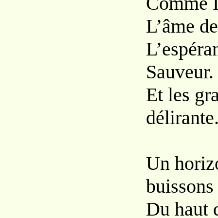
Comme Is
L’âme de 
L’espéran
Sauveur.
Et les gr
délirante
Un horiz
buissons
Du haut 