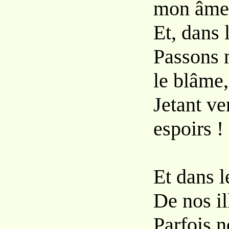
mon âme
Et, dans l
Passons 
le blâme,
Jetant ve
espoirs !
Et dans l
De nos il
Parfois 