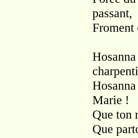
passant,
Froment d
Hosanna !
charpenti
Hosanna !
Marie !
Que ton n
Que parto