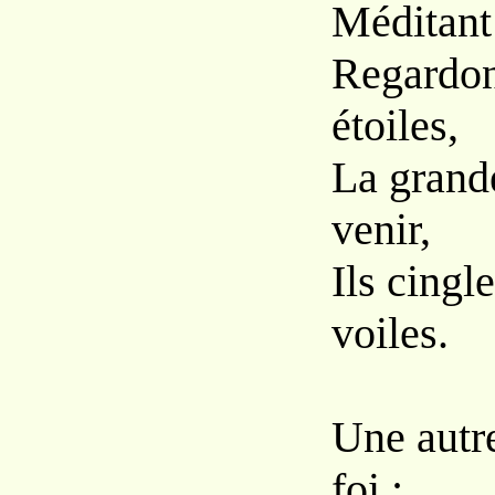
Méditant 
Regardons
étoiles,
La grande
venir,
Ils cingl
voiles.
Une autr
foi ;