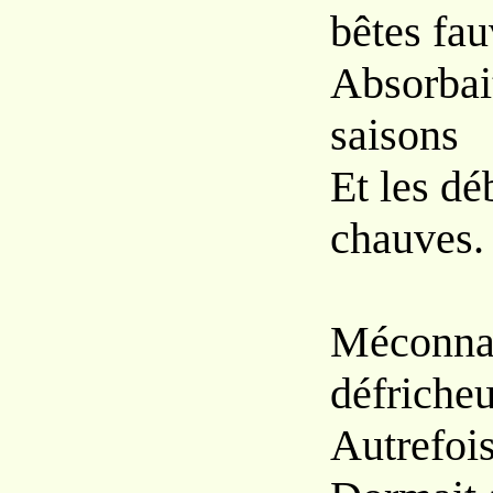
bêtes fa
Absorbait
saisons
Et les dé
chauves.
Méconnai
défricheu
Autrefois