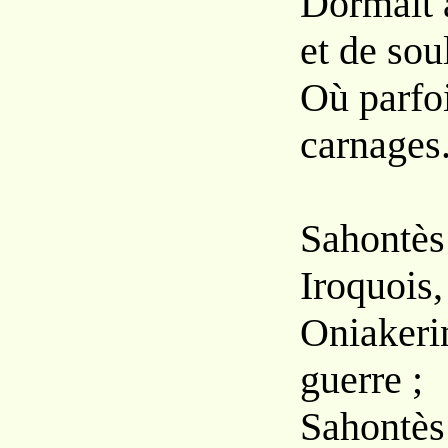
Dormait a
et de sou
Où parfoi
carnages
Sahontès 
Iroquois,
Oniakerin
guerre ;
Sahontès