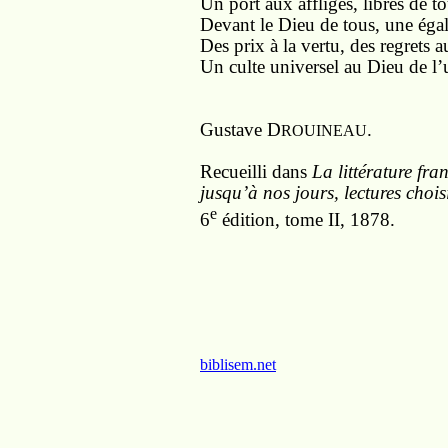
Un port aux affligés, libres de to
Devant le Dieu de tous, une égali
Des prix à la vertu, des regrets a
Un culte universel au Dieu de l’
Gustave D
.
ROUINEAU
Recueilli dans
La littérature fr
jusqu’à nos jours, lectures chois
e
6
édition, tome II, 1878.
biblisem.net