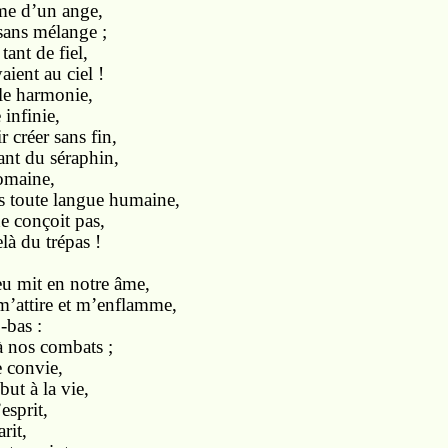
rme d’un ange,
sans mélange ;
tant de fiel,
ient au ciel !
le harmonie,
infinie,
r créer sans fin,
nt du séraphin,
domaine,
s toute langue humaine,
ne conçoit pas,
là du trépas !
eu mit en notre âme,
m’attire et m’enflamme,
-bas :
à nos combats ;
 convie,
ut à la vie,
esprit,
rit,