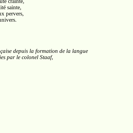
ute crainte,
té sainte,
ux pervers,
univers.
ançaise depuis la formation de la langue
ies par le colonel Staaf
,