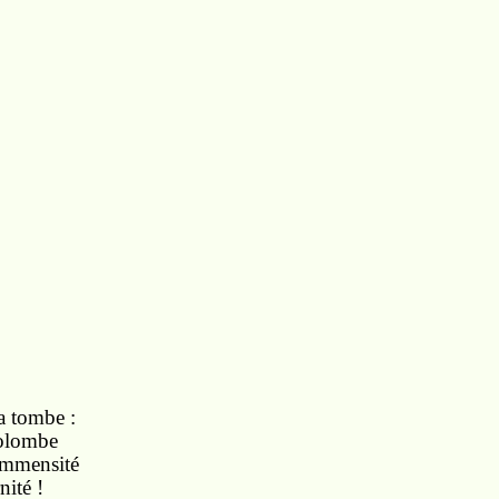
la tombe :
colombe
 immensité
nité !