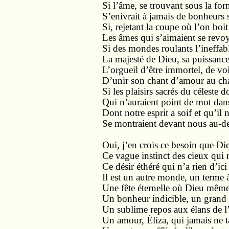
Si l’âme, se trouvant sous la fo
S’enivrait à jamais de bonheurs 
Si, rejetant la coupe où l’on boit 
Les âmes qui s’aimaient se revoya
Si des mondes roulants l’ineffab
La majesté de Dieu, sa puissance 
L’orgueil d’être immortel, de voi
D’unir son chant d’amour au cha
Si les plaisirs sacrés du céleste 
Qui n’auraient point de mot dan
Dont notre esprit a soif et qu’il 
Se montraient devant nous au-de
Oui, j’en crois ce besoin que Di
Ce vague instinct des cieux qui 
Ce désir éthéré qui n’a rien d’ici 
Il est un autre monde, un terme 
Une fête éternelle où Dieu même
Un bonheur indicible, un grand b
Un sublime repos aux élans de l’
Un amour, Éliza, qui jamais ne ta