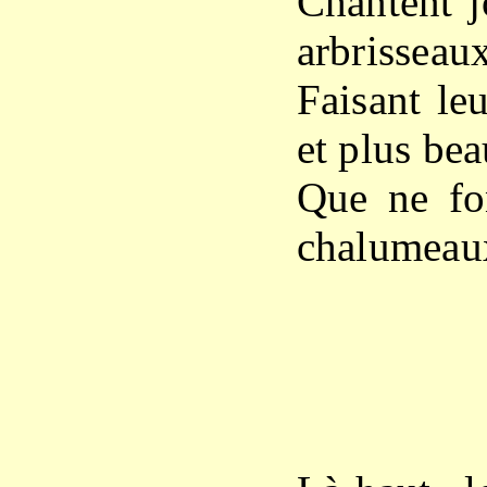
Chantent j
arbrisseaux
Faisant leu
et plus be
Que ne fon
chalumeau
X