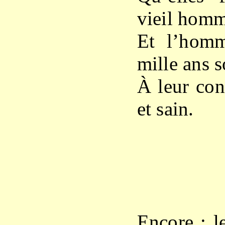
vieil homm
Et l’homm
mille ans 
À leur con
et sain.
X
Encore : le