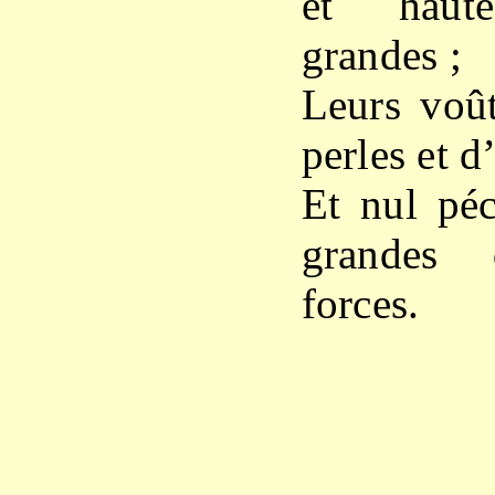
et haut
grandes ;
Leurs voût
perles et d’
Et nul péc
grandes 
forces.
X