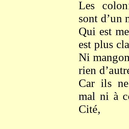
Les colon
sont d’un 
Qui est mei
est plus cla
Ni mangonn
rien d’autre
Car ils ne
mal ni à c
Cité,