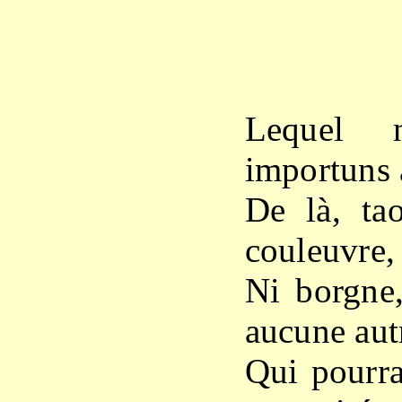
X
Lequel 
importuns 
De là, ta
couleuvre, 
Ni borgne,
aucune aut
Qui pourra