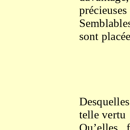
précieuses
Semblable
sont placé
X
Desquell
telle vertu
Qu’elles 