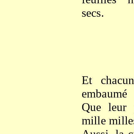
secs.
XX
Et chacun
embaumé
Que leur 
mille mille
Aussi, la c