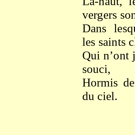
Là-haut, l
vergers son
Dans lesqu
les saints 
Qui n’ont j
souci,
Hormis de 
du ciel.