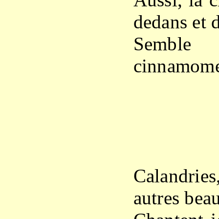
dedans et 
Semble
cinnamome
X
Calandrie
autres bea