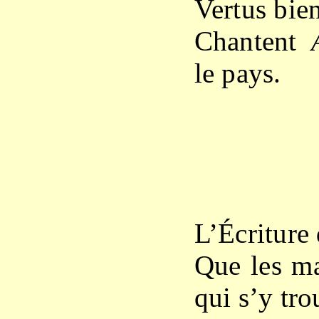
Vertus bie
Chantent
le pays.
X
L’Écriture 
Que les ma
qui s’y tr