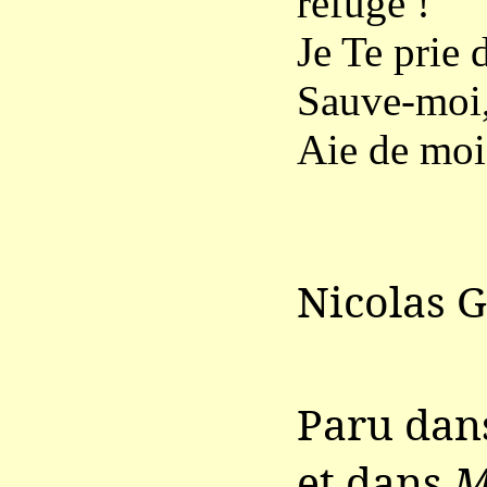
refuge !
Je Te prie 
Sauve-moi,
Aie de moi
Nicolas 
Paru da
et dans
M