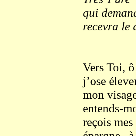
qui demand
recevra le
Vers Toi, 
j’ose éleve
mon visage
entends-moi
reçois mes 
épargne à