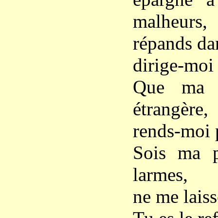
malheurs,
répands da
dirige-moi 
Que ma v
étrangère,
rends-moi 
Sois ma p
larmes,
ne me laiss