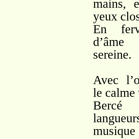
mains, e
yeux clos
En ferv
d’âme
sereine.
Avec l’
le calme 
Bercé
langueur
musique 