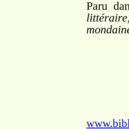
Paru da
littérair
mondain
www.bibl