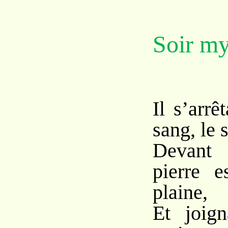
Soir my
Il s’arrê
sang, le 
Devant 
pierre e
plaine,
Et joig