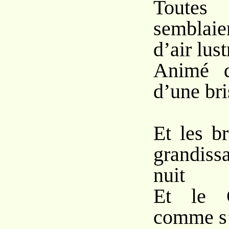
Toute
semblaie
d’air lust
Animé d
d’une bri
Et les b
grandiss
nuit
Et le C
comme s’i