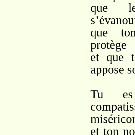
que le
s’évanou
que to
protège
et que t
appose s
Tu es
compa
misérico
et ton n