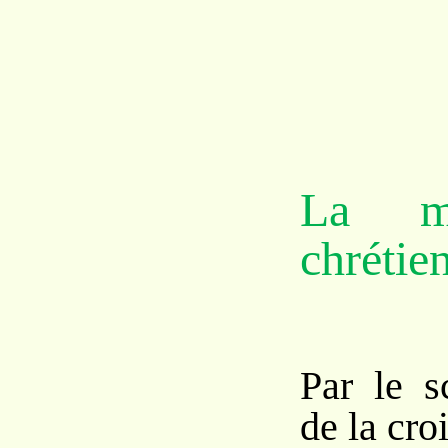
La m
chrétie
Par le s
de la cro