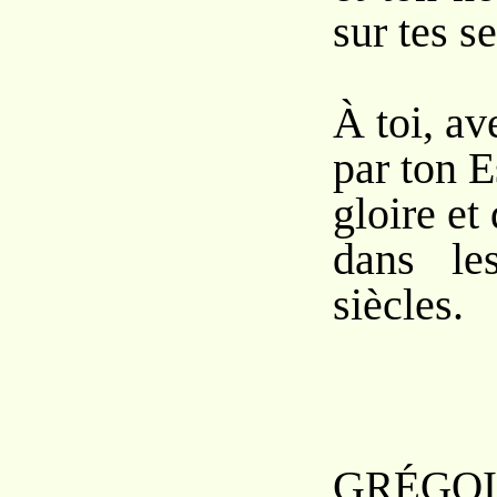
sur tes se
À toi, av
par ton E
gloire et
dans le
siècles.
G
RÉG