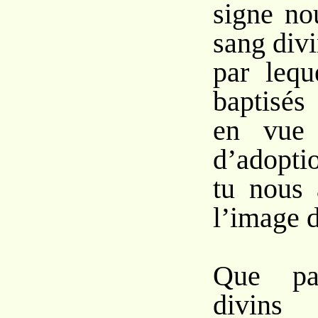
signe no
sang div
par lequ
baptisés
en vue 
d’adopti
tu nous 
l’image d
Que pa
divins