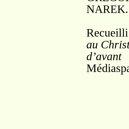
N
.
AREK
Recueill
au Chris
d’avant
Médiaspa