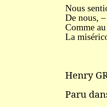
Nous senti
De nous, –
Comme au b
La miséric
Henry GR
Paru da