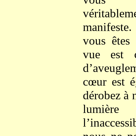
véritable
manifeste
vous êtes 
vue est 
d’aveugl
cœur est é
dérobez à 
lumièr
l’inaccess