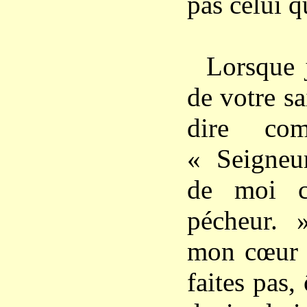
pas celui q
Lorsque j
de votre sa
dire co
« Seigneur
de moi c
pécheur. 
mon cœur a
faites pas,