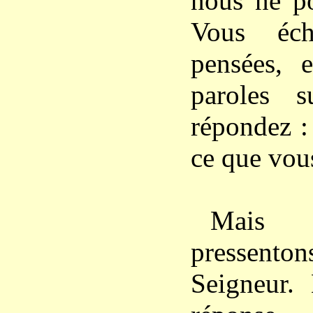
nous ne po
Vous éc
pensées, 
paroles 
répondez :
ce que vous
Mais 
pressent
Seigneur.