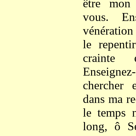
être mon 
vous. En
vénération
le repenti
crainte 
Enseigne
chercher 
dans ma re
le temps n
long, ô Se