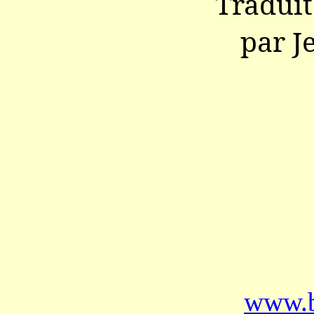
Traduit
par J
www.b