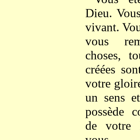
Dieu. Vous
vivant. Vou
vous rem
choses, to
créées son
votre gloir
un sens et
possède c
de votre 
vous ê