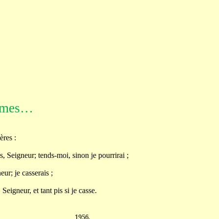
’âmes…
ères :
s, Seigneur; tends-moi, sinon je pourrirai ;
ur; je casserais ;
eigneur, et tant pis si je casse.
1956.