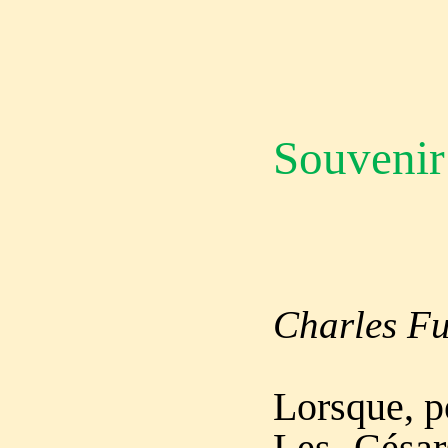
Souvenir 
À 
Charles Fu
Lorsque, po
Les César