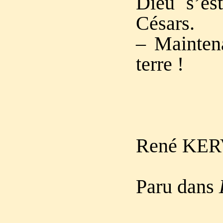
Dieu s’es
Césars.
– Maintena
terre !
René K
ER
Paru dans