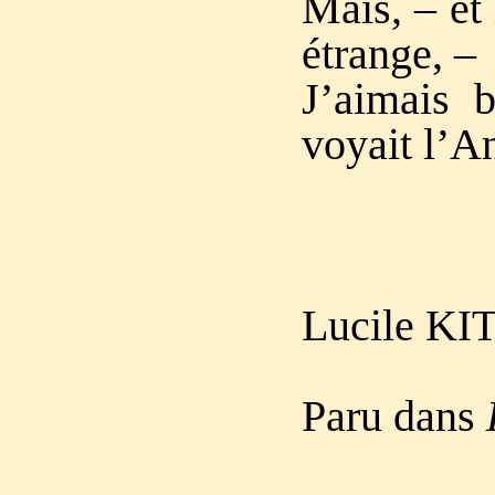
Mais, – et 
étrange, –
J’aimais 
voyait l’A
Lucile K
I
Paru dans