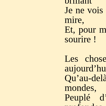
brillant
Je ne vois
mire,
Et, pour m
sourire !
Les chos
aujourd’hu
Qu’au-del
mondes,
Peuplé d