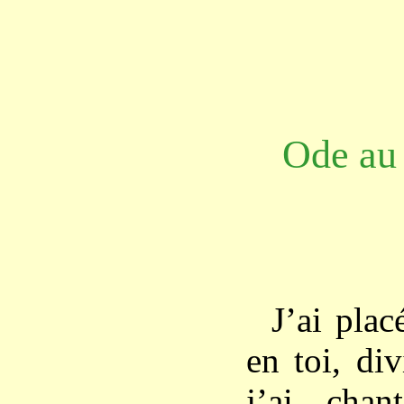
Ode au
J’ai pla
en toi, di
j’ai cha