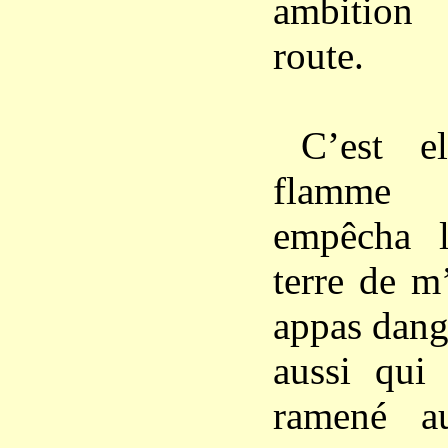
ambition
route.
C’est el
flamme 
empêcha l
terre de m
appas dange
aussi qui
ramené a