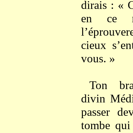
dirais : «
en ce m
l’éprouver
cieux s’en
vous. »
Ton bra
divin Médi
passer de
tombe qui 