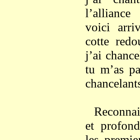
l’allianc
voici arr
cotte redo
j’ai chanc
tu m’as p
chancelant
Reconnai
et profond
les premie