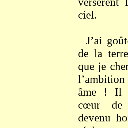
versèrent 
ciel.
J’ai goût
de la terr
que je che
l’ambition
âme ! Il b
cœur de 
devenu ho