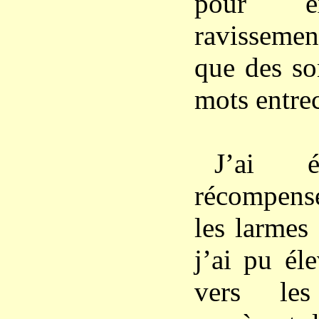
pour e
ravisseme
que des so
mots entre
J’ai é
récompensé
les larmes 
j’ai pu él
vers le