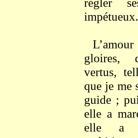
régler s
impétueux
L’amour
gloires,
vertus, te
que je me 
guide ; pui
elle a mar
elle a 