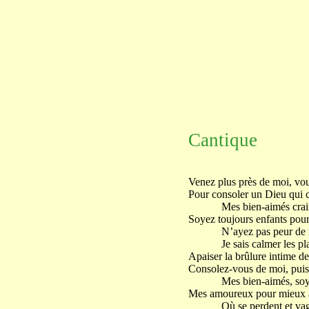
Cantique
Venez plus près de moi, vous
Pour consoler un Dieu qui c
Mes bien-aimés craint
Soyez toujours enfants pou
N’ayez pas peur de rest
Je sais calmer les plaie
Apaiser la brûlure intime de
Consolez-vous de moi, puisq
Mes bien-aimés, soy
Mes amoureux pour mieux 
Où se perdent et vag