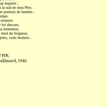
inquiets ;
ns la nuit de mon Père,
re porteurs de lumière...
emps
éatures
e foi obscure,
lentement,
a mort du Seigneur,
oies, votre douleur...
 PIN,
Gallimard, 1946.