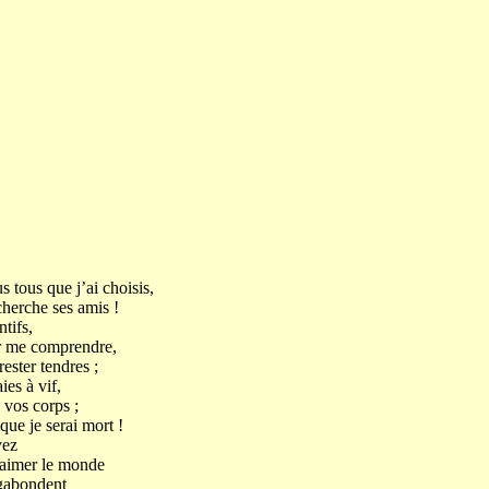
 tous que j’ai choisis,
herche ses amis !
ifs,
r me comprendre,
er tendres ;
s à vif,
 vos corps ;
ue je serai mort !
ez
aimer le monde
abondent