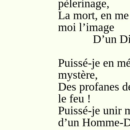
pèlerinage,
La mort, en me 
moi l’image
D’un Dieu c
Puissé-je en mé
mystère,
Des profanes dé
le feu !
Puissé-je unir
d’un Homme-D