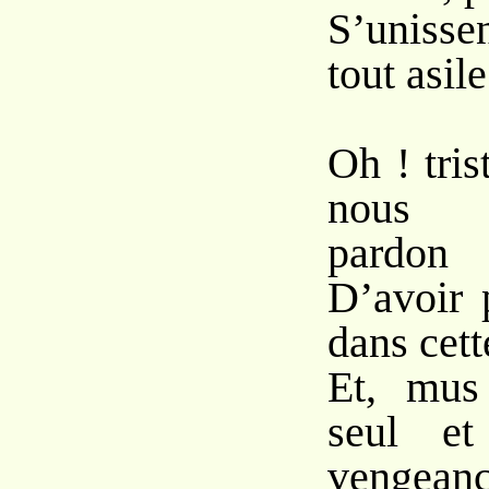
S’uniss
tout asil
Oh ! tris
nous 
pardon
D’avoir 
dans cett
Et, mus 
seul et
vengeanc