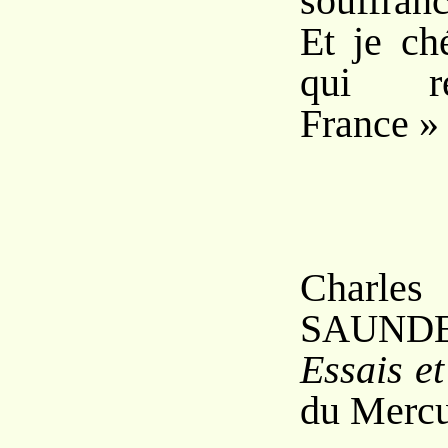
souffranc
Et je ch
qui r
France »
Charl
S
AUND
Essais et
du Mercu