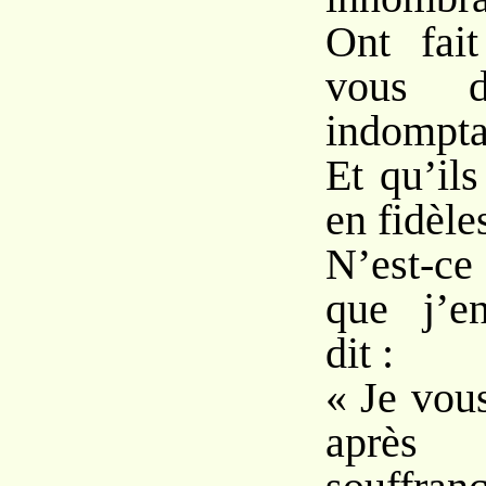
Ont fai
vous d
indompta
Et qu’il
en fidèle
N’est-ce
que j’e
dit :
« Je vou
après