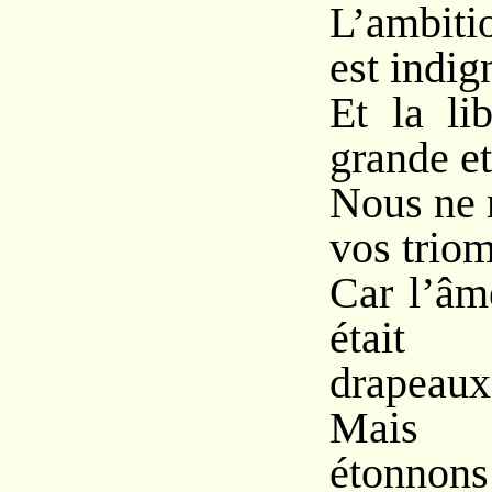
L’ambiti
est indig
Et la li
grande et
Nous ne 
vos trio
Car l’âm
était
drapeaux
Mais 
étonnons