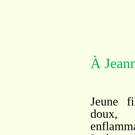
À Jean
Jeune f
doux, 
enflamm