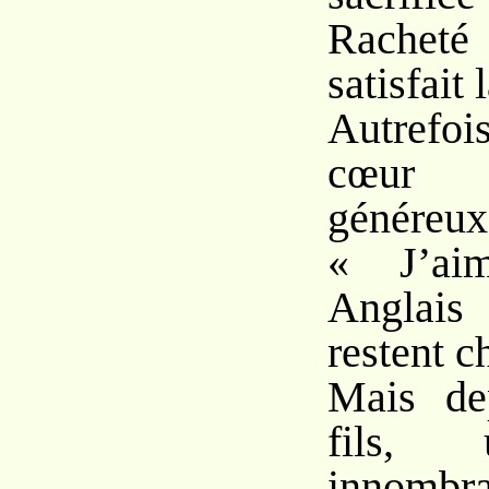
Racheté
satisfait 
Autrefoi
cœur
généreux
« J’ai
Anglai
restent c
Mais de
fils,
innombra