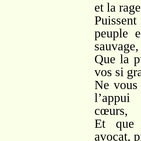
et la rage
Puissen
peuple 
sauvage,
Que la p
vos si g
Ne vous 
l’appui
cœurs,
Et que s
avocat, p