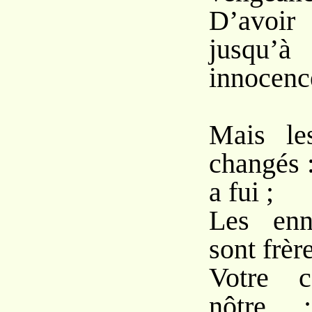
D’avoir
jusqu
innocenc
Mais le
changés :
a fui ;
Les enn
sont frèr
Votre c
nôtre 