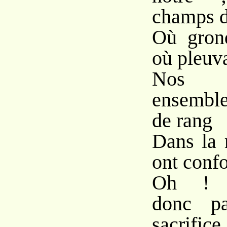
champs d
Où grond
où pleuva
Nos r
ensemble
de rang
Dans la 
ont confo
Oh ! n
donc pa
sacrifice