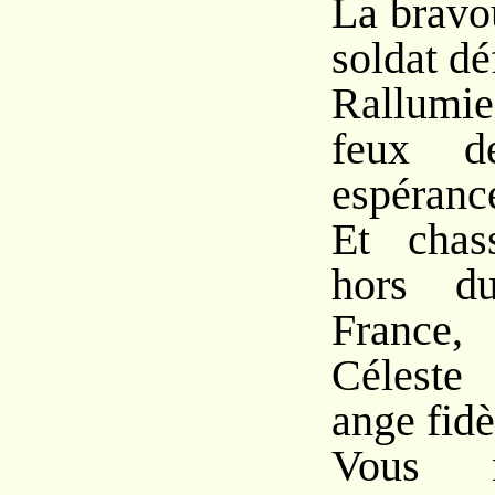
La bravou
soldat dé
Rallumi
feux d
espéranc
Et chas
hors du
France,
Céleste 
ange fidè
Vous 