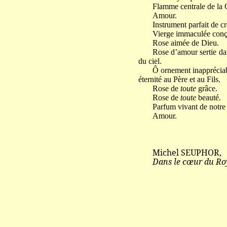
Flamme centrale de la C
Amour.
Instrument parfait de cr
Vierge immaculée conçue
Rose aimée de Dieu.
Rose d’amour sertie dan
du ciel.
Ô ornement inappréciab
éternité au Père et au Fils.
Rose de
toute
grâce.
Rose de
toute
beauté.
Parfum vivant de notre 
Amour.
Michel SEUPHOR,
Dans le cœur du R