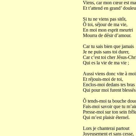
Viens, car mon cœur est ma
Et t’attend en grand’ douleu
Si tu ne viens pas sitôt,
Ô toi, séjour de ma vie,
En moi mon esprit meurtri
Mourra de désir d’amour.
Car tu sais bien que jamais
Je ne puis sans toi durer,
Car c’est toi cher Jésus-Chri
Qui es la vie de ma vie ;
Aussi viens donc vite à moi
Et réjouis-moi de toi,
Enclos-moi dedans tes bras
Qui pour moi furent blessés
Ô tends-moi ta bouche dou
Fais-moi savoir que tu m’ai
Presse-moi sur ton sein frêle
Qui m’est plaisir éternel.
Lors je chanterai partout
Joyeusement et sans cesse,