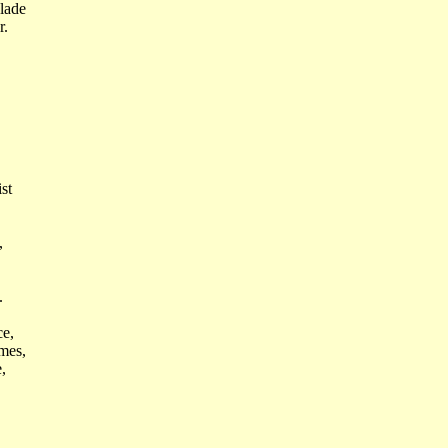
lade
r.
st
,
.
ce,
mes,
,