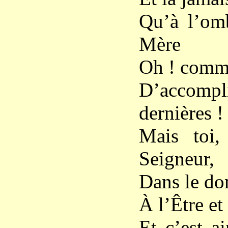
Qu’à l’omb
Mère
Oh ! comme
D’accomp
dernières !
Mais toi,
Seigneur,
Dans le don
À l’Être et
Et c’est a