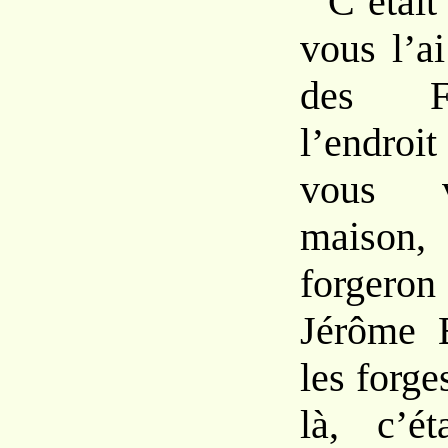
C’éta
vous l’a
des F
l’endr
vous v
maison, 
forge
Jérôme 
les forge
là, c’ét