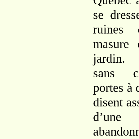
Québec à
se dress
ruines 
masure 
jardin.
sans ca
portes à
disent as
d’un
abandonn