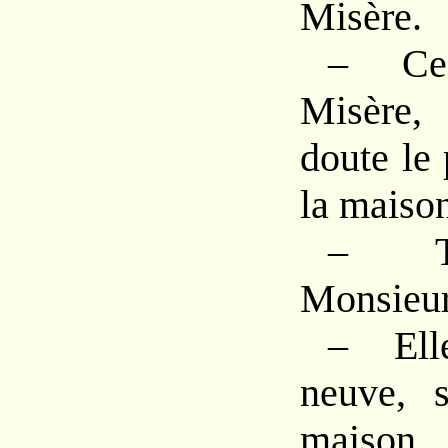
Misère.
– Ce
Misère,
doute le 
la maison
– To
Monsieur
– Ell
neuve, s
mais