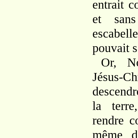
entrait 
et san
escabe
pouvait s
Or, No
Jésus-Ch
descendr
la terr
rendre c
même de