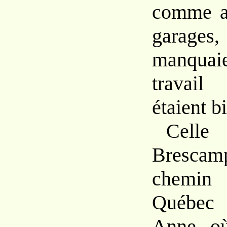
comme au
garage
manquai
travail
étaient b
Celle
Brescamp
chemin 
Québec
Anne, où