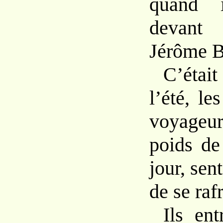
quand i
devant 
Jérôme 
C’étai
l’été, le
voyageu
poids de
jour, sen
de se rafr
Ils ent