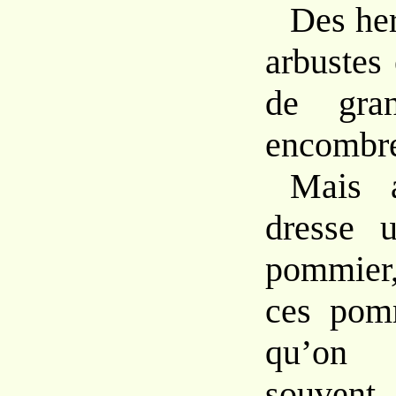
Des her
arbustes
de gran
encombren
Mais 
dresse 
pommier,
ces pom
qu’on
souvent