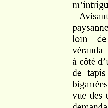
m’intrigu
Avisan
paysann
loin de
véranda 
à côté d’
de tapis
bigarrée
vue des t
demandai