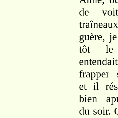
de voi
traîneau
guère, j
tôt l
entenda
frapper 
et il ré
bien ap
du soir. 