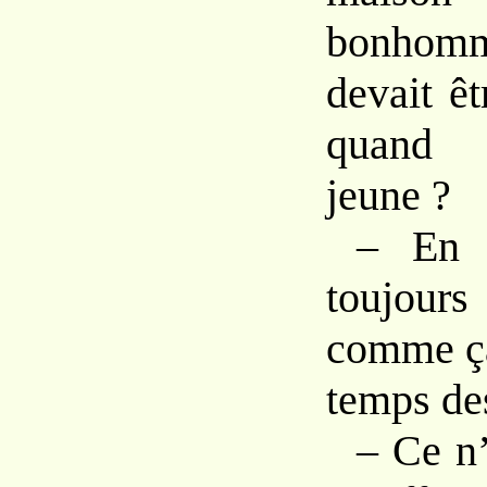
bonhom
devait êt
quand 
jeune ?
– En e
toujo
comme ça
temps de
– Ce n’