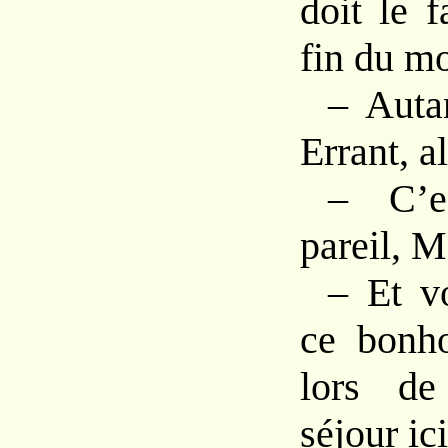
doit le f
fin du m
– Autan
Errant, a
– C’e
pareil, M
– Et v
ce bonh
lors de
séjour ici