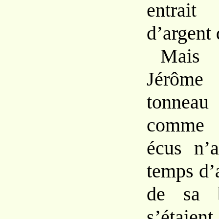
entrai
d’argent 
Mais 
Jérôm
tonneau 
comme q
écus n’a
temps d’
de sa b
s’étaien