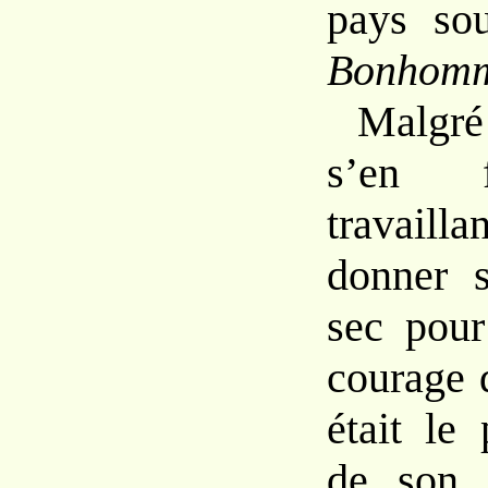
pays so
Bonhomm
Malgré
s’en f
travailla
donner s
sec pour
courage d
était le
de son 