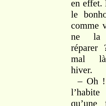
en effet
le bonh
comme vo
ne la 
réparer 
mal là
hiver.
– Oh !
l’habite
qu’une 