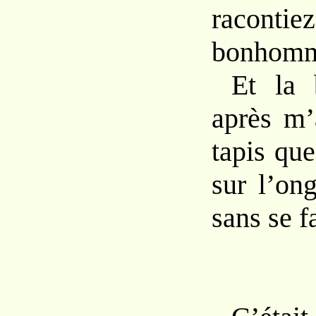
racontie
bonhomm
Et la 
après m’
tapis que
sur l’on
sans se fa