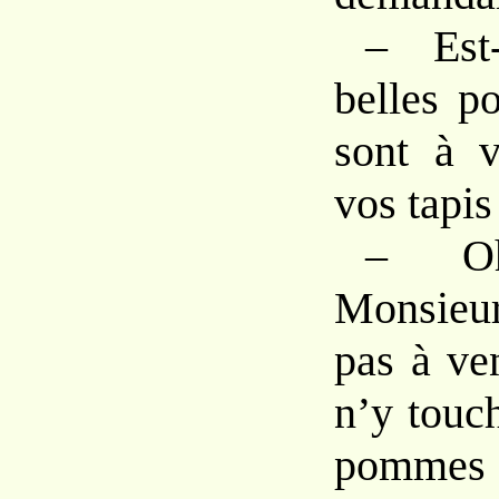
– Est
belles p
sont à 
vos tapis
– O
Monsieur
pas à ve
n’y touc
pommes 