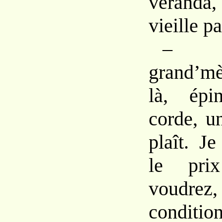
véranda
vieille p
– É
grand’mè
là, épi
corde, u
plaît. J
le pri
voudrez
conditio