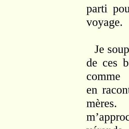
parti po
voyage.
Je soup
de ces b
comme s
en racon
mères
m’appro