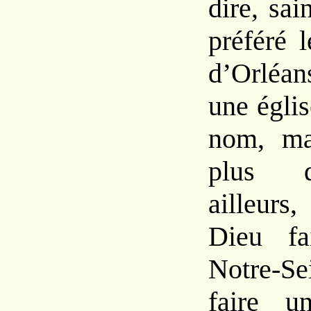
dire, sai
préféré l
d’Orléans
une égli
nom, ma
plus q
ailleurs
Dieu fa
Notre-Se
faire u