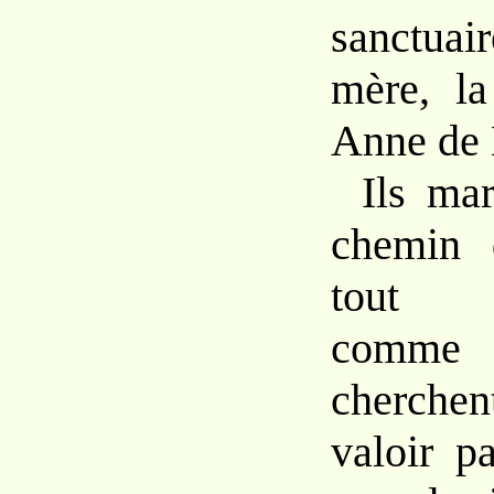
sanctuai
mère, la
Anne de 
Ils mar
chemin 
tout s
comme 
cherchent
valoir p