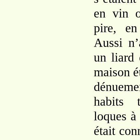
en vin o
pire, e
Aussi n’
un liard
maison ét
dénuem
habits 
loques à 
était con