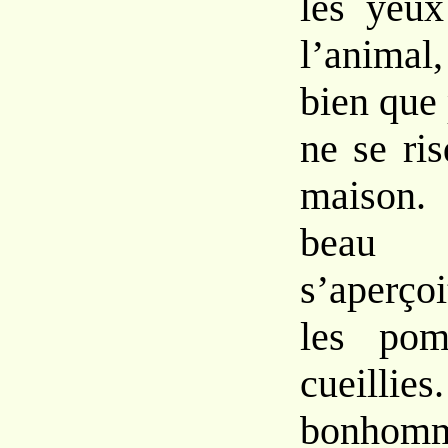
les yeux
l’animal
bien que
ne se ris
maison.
beau 
s’aperço
les pom
cueillies
bonhomm