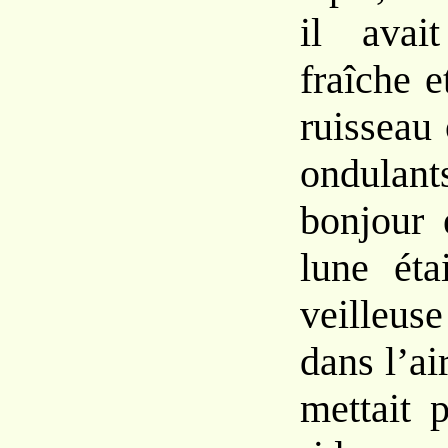
il avai
fraîche e
ruisseau
ondulant
bonjour 
lune éta
veilleu
dans l’ai
mettait 