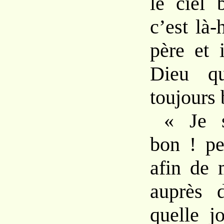
le ciel 
c’est là-
père et 
Dieu qu
toujours 
« Je s
bon ! pe
afin de 
auprès 
quelle j