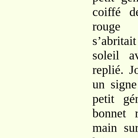
coiffé 
rouge 
s’abrita
soleil 
replié. J
un signe
petit gé
bonnet 
main su