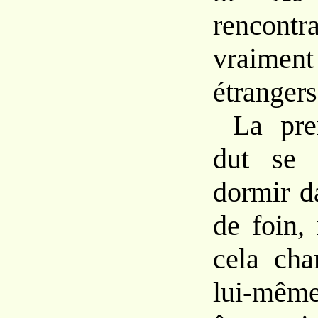
rencontr
vraimen
étrangers
La pre
dut se 
dormir d
de foin,
cela cha
lui-mêm