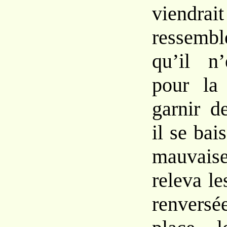
viendr
ressembl
qu’il n’
pour la 
garnir d
il se bai
mauvai
releva le
renvers