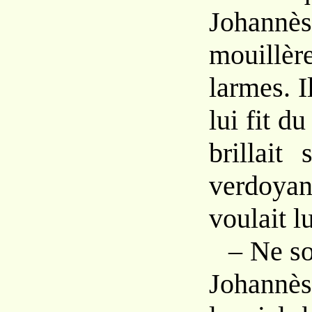
Joha
mouillèr
larmes. I
lui fit du
brillait
verdoyan
voulait lu
– Ne soi
Johannè