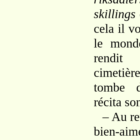
skillings
cela il v
le mond
rendit
cimetièr
tombe d
récita s
– Au re
bien-a