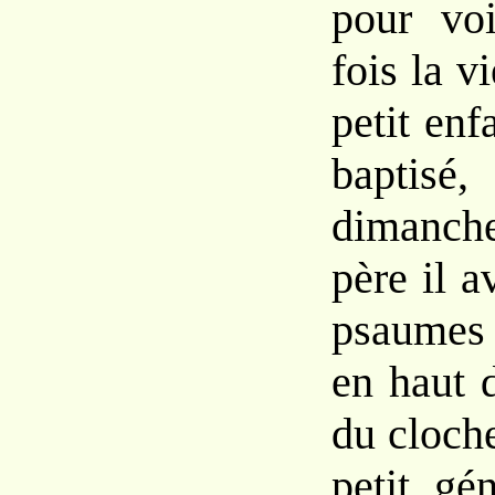
pour vo
fois la vi
petit enfa
baptisé
dimanc
père il a
psaumes 
en haut 
du cloche
petit gé