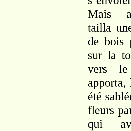
s’envol
Mais au
tailla u
de bois 
sur la t
vers le
apporta,
été sablé
fleurs pa
qui av