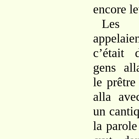
encore le
Les
appelaie
c’était 
gens all
le prêtr
alla ave
un canti
la parole