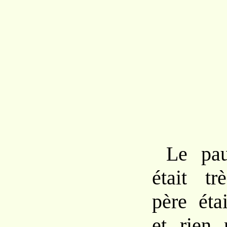
Le pau
était tr
père éta
et rien 