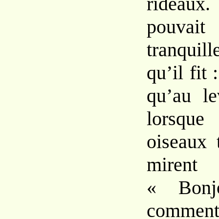
rideau
pouvait
tranquil
qu’il fit 
qu’au le
lorsque
oiseaux 
mirent 
« Bonjo
comment