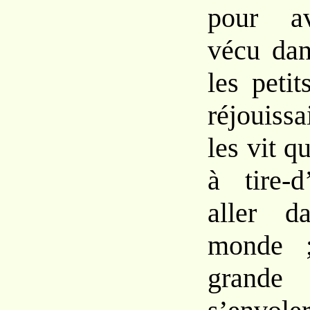
pour av
vécu dan
les peti
réjouiss
les vit qu
à tire-d
aller d
monde ;
grand