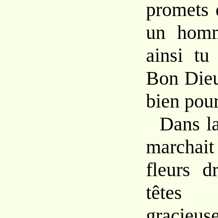
promets 
un homm
ainsi tu
Bon Dieu
bien pou
Dans l
marchait
fleurs d
têtes 
gracieus