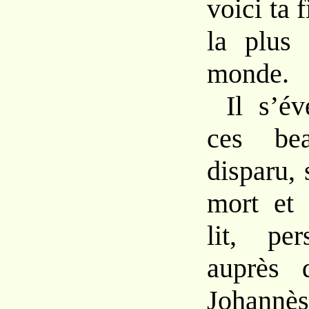
voici ta f
la plus
monde.
Il s’év
ces bea
disparu, 
mort et 
lit, per
auprès 
Johannès