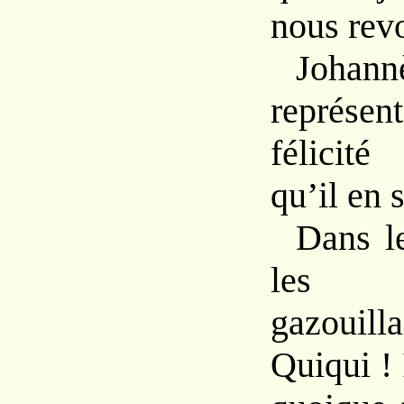
nous revo
Joh
représe
félicité
qu’il en s
Dans l
les 
gazouill
Quiqui ! 