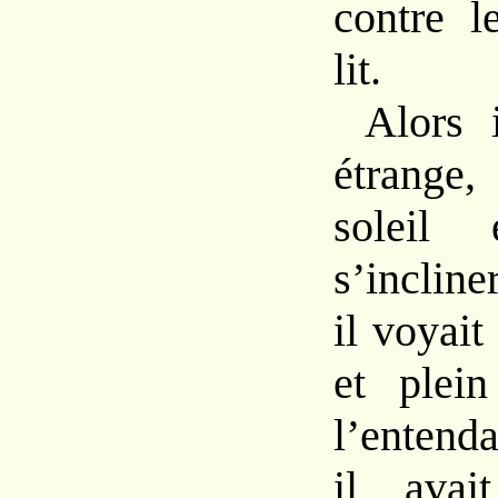
contre l
lit.
Alors 
étrange,
soleil
s’incline
il voyait
et plein
l’entend
il avai