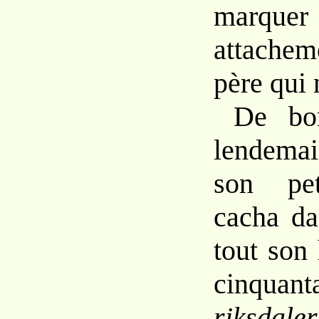
marquer
attachem
père qui 
De bo
lendemai
son pet
cacha da
tout son
cinqu
riksdaler