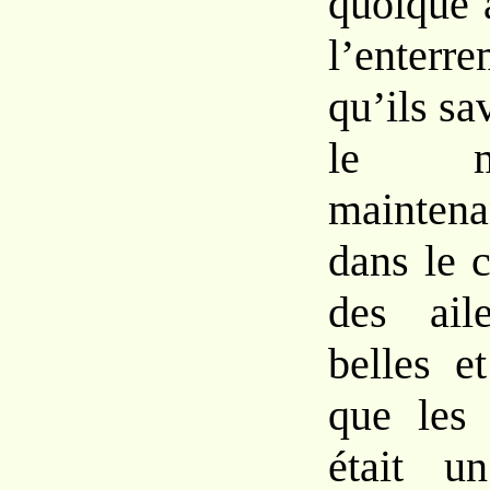
quoique 
l’enter
qu’ils sa
le mo
mainten
dans le c
des ail
belles e
que les 
était u