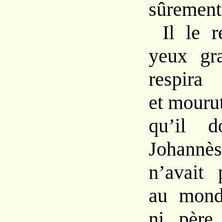
sûrement 
Il le 
yeux gr
respira
et mourut
qu’il d
Johannès
n’avait 
au mond
ni père