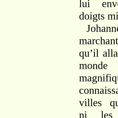
lui en
doigts mi
Johan
marchant
qu’il all
monde
magnif
connais
villes qu
ni les