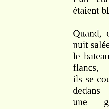
étaient b
Quand, d
nuit salé
le batea
flancs,
ils se co
dedans
une g