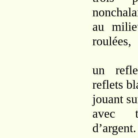
nonchala
au mili
roulées,
un refl
reflets b
jouant su
avec tr
d’argent.