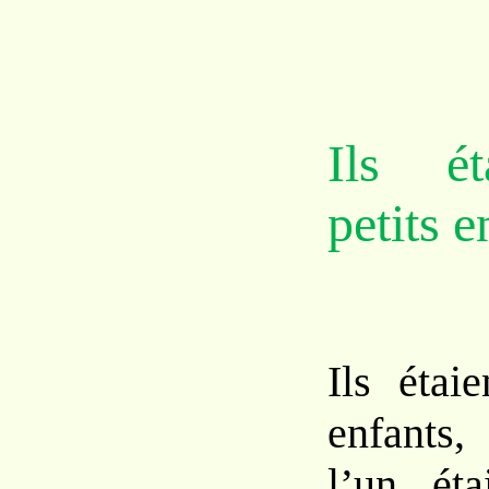
Ils ét
petits e
Ils étaie
enfants,
l’un éta