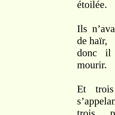
étoilée.
Ils n’av
de haïr,
donc il
mourir.
Et troi
s’appelan
trois p