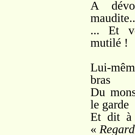
A dévo
maudite..
... Et 
mutilé !
Lui-même
bras
Du monst
le garde
Et dit à
«
Regard