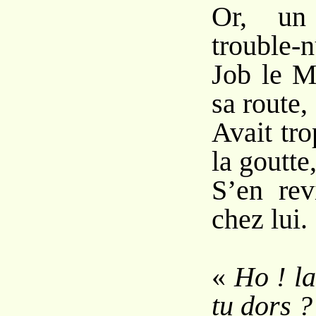
Or, un
trouble-n
Job le M
sa route,
Avait tr
la goutte
S’en rev
chez lui.
«
Ho ! la
tu dors ?