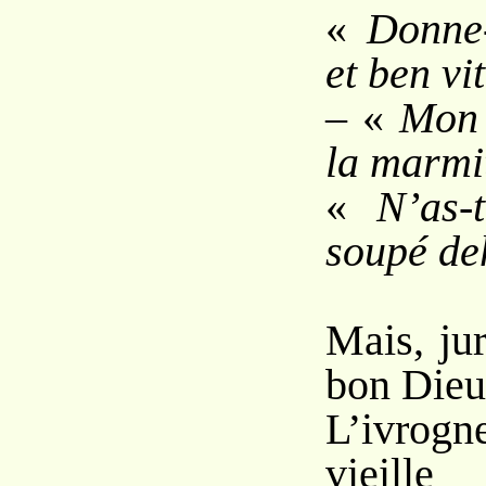
«
Donne
et ben vit
– «
Mon 
la marmi
«
N’as-
soupé de
Mais, ju
bon Dieu
L’ivrog
vieille