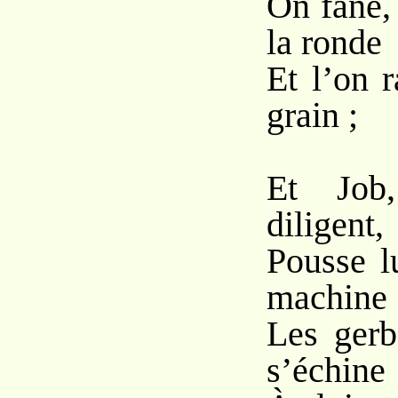
On fane,
la ronde
Et l’on 
grain ;
Et Job,
diligent,
Pousse l
machine
Les gerb
s’échine