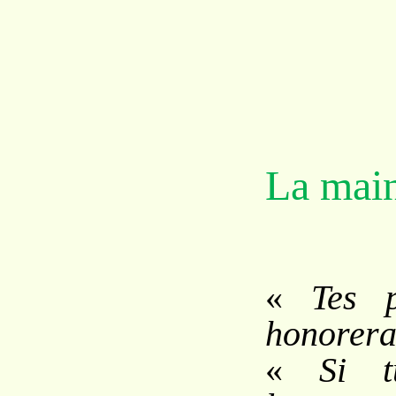
La mai
«
Tes 
honorera
«
Si t