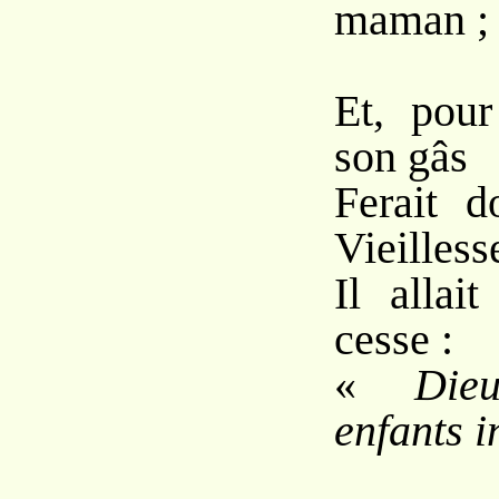
maman ;
Et, pour
son gâs
Ferait d
Vieilless
Il allai
cesse :
«
Die
enfants i