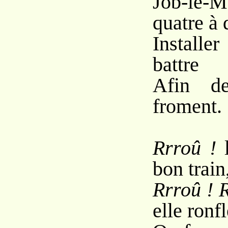
Job-le-
quatre à 
Installe
battre
Afin de
froment.
Rrroû !
l
bon train
Rrroû ! 
elle ronf