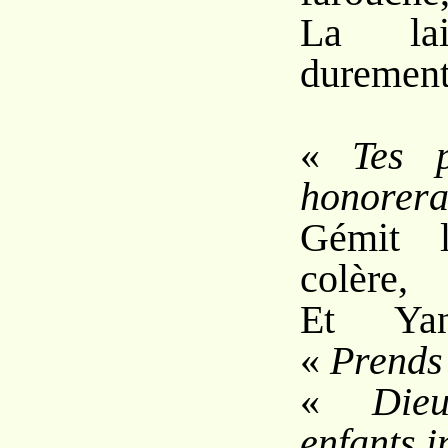
La lai
durement
«
Tes 
honorera
Gémit l
colère,
Et Ya
«
Prends 
«
Die
enfants i