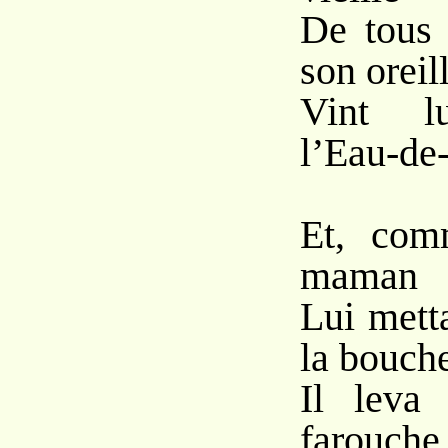
De tous 
son oreil
Vint l
l’Eau-de
Et, com
maman
Lui mett
la bouch
Il leva 
farouche