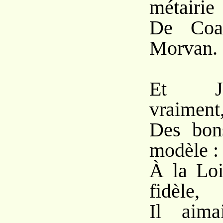
métairie
De Coat
Morvan.
Et Job-
vraiment
Des bons
modèle :
À la Lo
fidèle,
Il aima