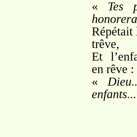
«
Tes 
honorera
Répétait 
trêve,
Et l’enf
en rêve :
«
Dieu.
enfants...