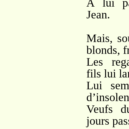
À lui pa
Jean.
Mais, so
blonds, f
Les reg
fils lui l
Lui sem
d’insolen
Veufs d
jours pas