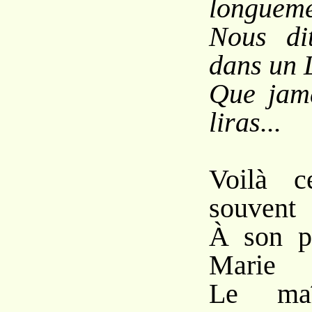
longueme
Nous di
dans un 
Que jama
liras...
Voilà c
souvent
À son pe
Marie
Le ma