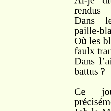
Ai-je di
rendus
Dans le
paille-bl
Où les b
faulx tra
Dans l’a
battus ?
Ce jou
précisém