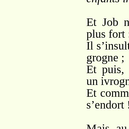
Et Job n
plus fort 
Il s’insul
grogne ;
Et puis,
un ivrog
Et comme
s’endort 
Mais, au 