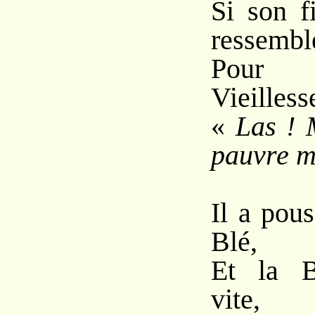
Si son f
ressembl
Pour 
Vieilless
«
Las !
pauvre m
Il a pous
Blé,
Et la Ba
vite,