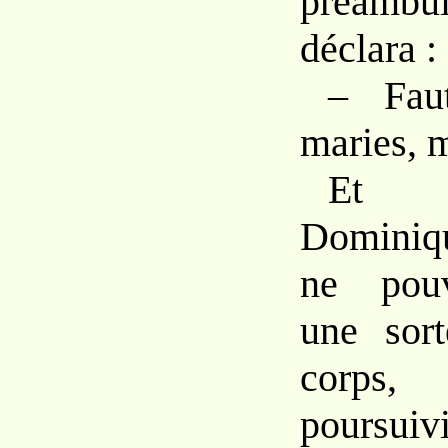
préambul
déclara :
–
Fa
maries,
m
E
Domini
ne
po
une
so
corp
poursuiv