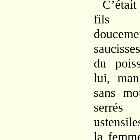
C’étai
fils 
douceme
sauciss
du
poi
lui, ma
sans m
serr
ustensil
la fem