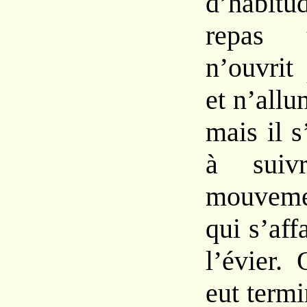
d’habit
repas
n’ouvrit
et
n’allu
mais
il
s
à
sui
mouvem
qui
s’aff
l’évier.
eut
term