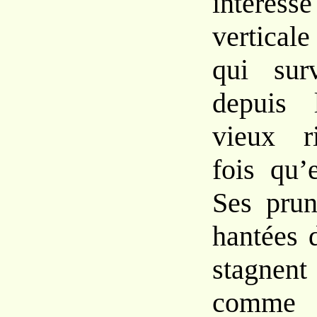
intéress
vertical
qui
sur
depuis
vieux 
fois qu’
Ses pru
hantées
stagn
comm