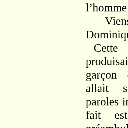
l’homme 
–
Vie
Dominiq
Cet
produisa
garçon
allait
paroles 
fait
e