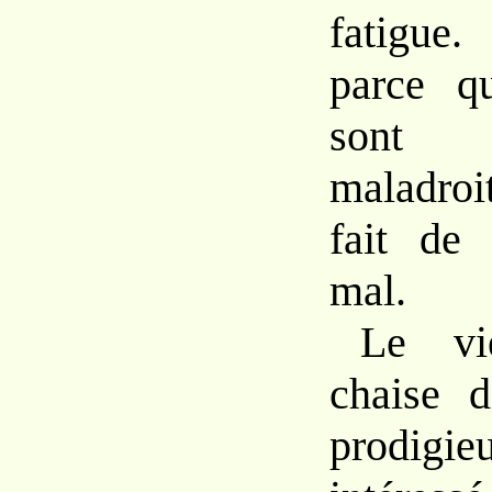
fatigue
parce 
son
maladroi
fait
de
mal.
Le
v
chaise d
prodigie