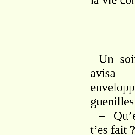
Un
so
avis
envel
gue
nille
–
Qu’
t’es fait 