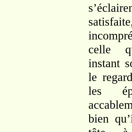
s’éclair
satisfaite
incompré
celle
instant
s
le rega
les é
accable
bien qu’