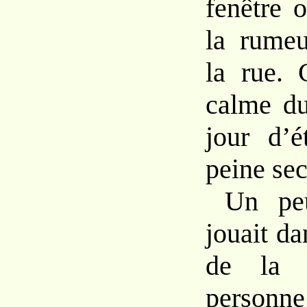
fenêtre
o
la rumeu
la
rue.
calme du
jour
d’
peine
sec
Un pe
jouait d
de la
perso