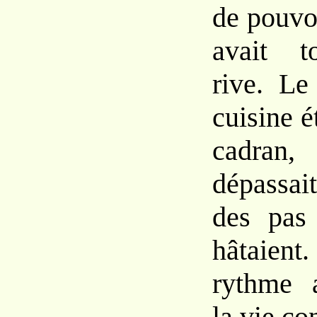
de
pouvo
avait
t
rive.
Le 
cuisine
é
cadra
dépassai
des pas
hâtaien
rythme 
la
vie con