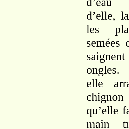
d’ea
d’elle,
l
les pla
semées 
saigne
ongles.
elle a
chigno
qu’elle
f
main
t