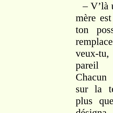
–
V’là
mère
es
ton
pos
rempla
veux-tu
pareil
Chacu
sur la
plus qu
désign