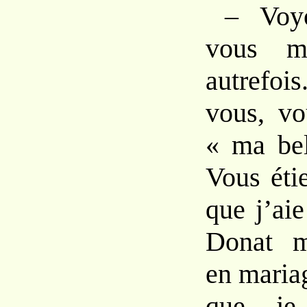
–
Voy
vous
m
autrefo
vous,
v
« ma
be
Vous ét
que j’ai
Donat m
en
maria
que
j