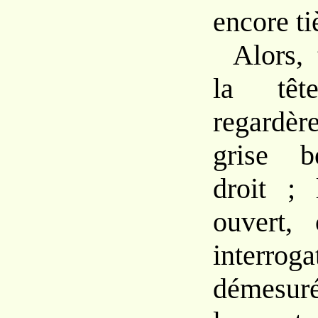
encore
ti
Alors,
la
tê
regardèr
grise
b
droit ; 
ouvert, 
interroga
démesuré