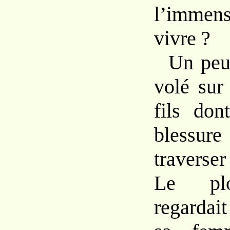
l’imme
vivre ?
Un pe
volé
su
fils don
bless
traverse
Le pl
regardai