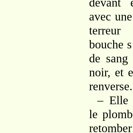
devant e
avec un
terreu
bouche
s
de
sang
noir,
et
e
renverse.
–
Ell
le plom
retomb