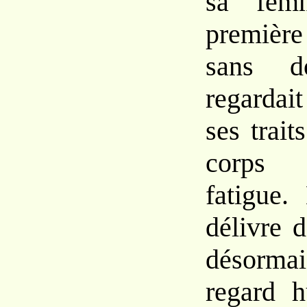
sa
fem
première
sans
regardai
ses
trait
corp
fatigue.
délivre 
désorma
regard h