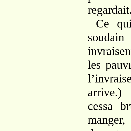
regardait
Ce
q
soud
invraise
les pauv
l’invrai
arrive
cessa
b
manger