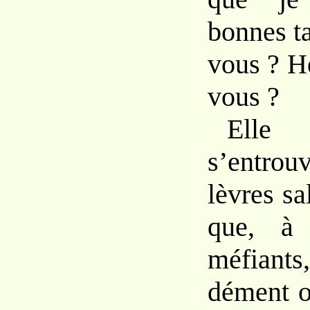
bonnes ta
vous ? H
vous ?
Ell
s’entrouv
lèvres sa
que, 
méfiants
dément o