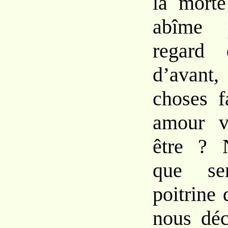
la mort
abîme 
regard
d’avant
choses f
amour
v
être ? 
que se
poitrine
nous déc