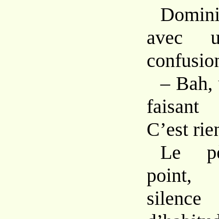
Domin
avec
confusio
–
Bah,
faisan
C’est
rie
Le
point
silen