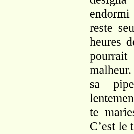
endorm
reste
se
heures 
pour
ra
malheur
sa
pi
lentemen
te
mari
C’est le 