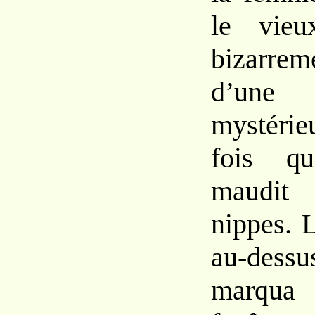
le
vie
bizar
re
d’un
mystéri
fois q
maudit
nippes.
L
au-dess
marqua 