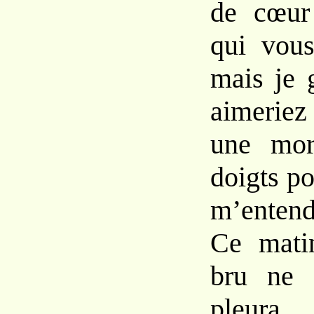
de cœu
qui
vou
mais
je
aimerie
une
mor
doigts po
m’entend
Ce mat
bru
ne
pleura.