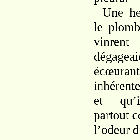
Une h
le plom
vinre
dégag
écœur
inhérent
et
qu
partout
l’odeur 