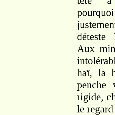
tête
pour
justeme
déteste
Aux
mi
intoléra
haï,
la
penche
rigide, c
le regard