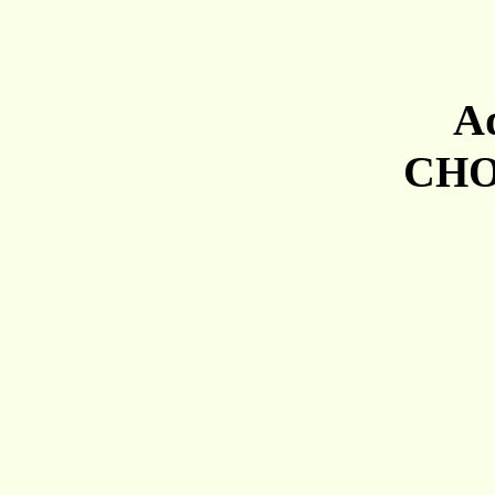
A
C
H