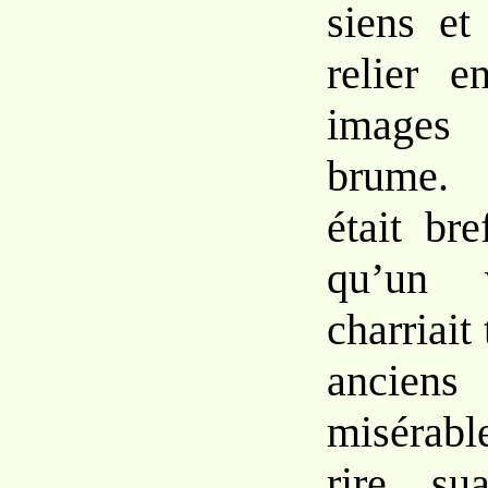
siens
e
relier
e
image
brume. 
était br
qu’un
charriait
anciens
misérab
rire,
su