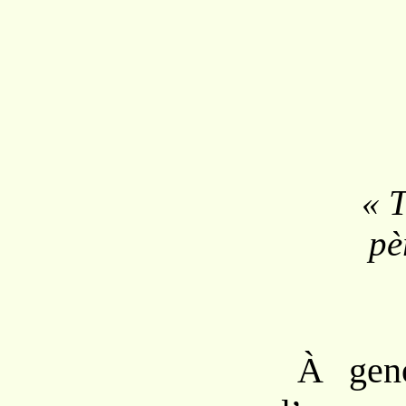
« 
pè
À
ge