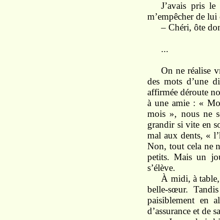
J’avais pris
le
m’empêcher de lui
–
Chéri,
ôte d
...
On
ne
réalise
v
des
mots
d’une
d
affirmée déroute n
à
une
amie :
« M
mois »,
nous
ne
grandir
si
vite
en
s
mal aux
dents,
« l
Non,
tout
cela ne
petits. Mais
un
j
s’élève.
À
midi,
à
table
belle-sœur. Tand
paisiblement
en
a
d’as
surance et
de sa