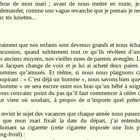
 bras de
mon
mari ;
avant
de
nous mettre en
route, j
 deman
der,
comme
une
vague
revanche que
je prenais je
n
onc
tes
lunettes...
raiment
que
nos
enfants
sont
devenus grands
et nous
écha
iscussion,
quand subitement
tout ce
qu’ils révèlent d’un
os
anciens
moyens, nos vieilles ruses de parents aveugles.
on
Jacques
change de
voix
et
je lui ai
acheté deux
paires
sommes
qu’amusés.
Et
même, si
nous nous plaignons c
oupirant :
« C’est déjà un
homme »,
nous savons
bien que
’homme » ne
sera encore entre nos
bras qu’un bébé à
soi
nous
convainc point
du pas qu’il faut
commencer
à céder 
our
vient
où
soudain,
à propos de
n’importe
quel
préte
, revint
le sujet des
vacances
que chaque année
nous
passo
is que
mon
mari
fixait
la date du départ,
j’ai
enten
llumant
sa
cigarette (cette
cigarette
imposée
une fois 
ng-froid) :