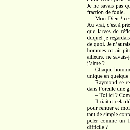
Je
ne
savais
pas q
fraction de foule.
Mon Dieu !
ce
Au
vrai,
c’est à pré
que larves de
réf
duquel
je
regardais
de
quoi.
Je
n’aurai
hommes
cet
air
pit
ailleurs,
ne
savais-
j’aime ?
Chaque homme
unique
en quelque 
Raymond
se r
dans l’oreille une
–
Toi ici ?
Com
Il
riait
et
cela d
pour
rentrer et
moi
tant
de simple con
t
peler
comme
un f
difficile ?