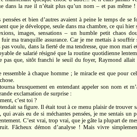
ue dans la
rue
il
n’était
plus qu’un
nom
–
et
pas même !
s
pensées
et
bien d’autres avaient à
peine
le
temps
de
se 
sent
que
je
développe, seule dans
ma
chambre,
ce
qui
hier
lexions, images, sensations
–
un humble
petit
chaos do
 fuir
ma
tranquille
assurance.
Car
je
me
mettais
à souffrir
s
pas
voulu,
dans la fierté de
ma
tendresse,
que
mon
mari 
oyable de salarié résigné que la
routine
quotidienne lente
je
pas que,
sitôt
franchi le seuil du foyer, Raymond allait
 ressemble à chaque
homme ;
le miracle
est
que pour ce
chose.
etourna
brusquement en entendant appeler son nom
et
m’
 grande exclamation de
surprise :
ment,
c’est toi ?
étendait
sa
figure. Il était
tout
à ce
menu
plaisir de
trouver 
,
qui avais
eu
de
si
méchantes pensées, je me
sentais
un p
entement.
C’est
vrai,
trop
vrai,
que
je
gâte la plupart de
me
ruit. Fâcheux démon d’analyse !
Mais vivre
simplement