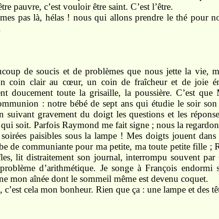
être
pauvre, c’est vouloir
être saint.
C’est l’être.
mmes
pas
là,
hélas ! nous
qui
allons prendre le thé pour
n
.
aucoup de
soucis
et
de problèmes que
nous
jette la
vie,
m
un
coin
clair au cœur, un
coin
de fraîcheur
et
de joie 
ent
doucement
toute
la grisaille, la
poussière.
C’est que 
communion :
notre
bébé de sept ans
qui
étudie le
soir
so
en
suivant
gravement du doigt les
questions
et
les répons
e
qui soit.
Parfois Raymond
me fait
signe ;
nous
la regardon
s
soirées paisibles
sous
la lampe ! Mes doigts jouent dans
be de
communiante
pour
ma
petite,
ma
toute
petite
fille 
es, lit distraitement
son
journal, interrompu
souvent
par
problème d’arithmétique. Je
songe
à
François
endormi
ine
mon
aînée dont le sommeil même
est
devenu coquet.
i,
c’est cela
mon
bonheur.
Rien
que
ça :
une
lampe
et
des t