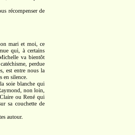
ous
récompenser
de
on
mari
et
moi,
ce
émue
qui,
à
certains
Michelle va bientôt
n
catéchisme,
perdue
es,
est entre nous
la
s en silence.
 la
soie
blanche
qui
; Raymond, non
loin,
 Claire
ou
René
qui
sur sa
couchette de
êtes
autour.