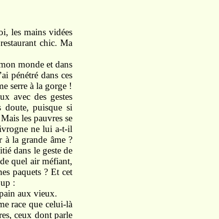
oi,
les
mains
vidées
n
restaurant
chic. Ma
mon
monde
et
dans
’ai
pénétré
dans
ces
me serre
à la gorge !
aux
avec
des
gestes
ns
doute, puisque si
.
Mais
les pauvres se
ivrogne
ne lui a-t-il
r à la grande âme ?
itié dans le
geste
de
de quel
air
méfiant,
mes
paquets ? Et
cet
up :
pain
aux
vieux.
ême
race
que celui-là
res,
ceux
dont parle