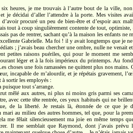
e
six heures,
je
me
trouvais
à l’autre bout de la
ville,
non
i
et
je
décidai d’aller l’attendre à la porte. Mes
visites
avai
nt d’avoir procuré un peu de bien-être
et
d’espoir
aux
mal
tais
tout
à coup singulièrement
contente
de tout,
optimiste,
ssais
pas de rentrer, sachant qu’à la
maison
les enfants ne
m
xcellente Gabrielle. Ma foi ! il
y
avait
longtemps que
je
n
édiats ;
j’avais beau chercher
une
ombre,
nulle
ne
venait
e
ent
petites raisons
puériles,
qui
pour le
moment me
semb
courant
léger
et
à la fois
impérieux
du
printemps. Au
fon
Les choses une fois ramassées ne
quittent
plus nos
mains.
œur, incapable de m’alourdir,
et
je
répétais
gravement, l’œ
t
à
sortir
les employés :
ra
puisque
tout
s’arrange.
rut mêlé aux autres,
ni
plus
ni moins gris parmi
ses
cama
tre,
avec cette
tête
rentrée,
ces yeux
habitués
qui
ne
brillen
rue, de la liberté. Je
restais là,
étonnée de
ce
que je 
n
mari
au
milieu des
autres
hommes,
tel que, pour la
prem
cela
me
fêlait silencieusement
ma
joie
en
même
temps que
rer.
Il
me
semblait que Raymond, dont
j’avais
prévu
tre maintenant
quelque chose d’autre... Je
n’étais jamais
v