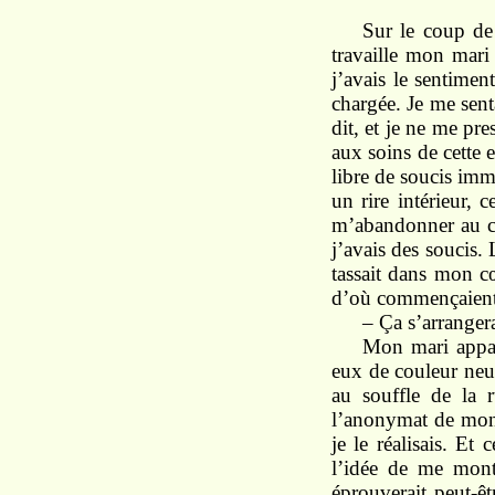
Sur le coup d
travaille mon
mar
j’avais le sentime
chargée. Je
me
sen
dit,
et
je
ne me
pre
aux
soins
de
cette
e
libre de
soucis imm
un
rire intérieur,
c
m’abandonner
au 
j’avais
des
soucis.
tassait
dans
mon
c
d’où
commençaien
–
Ça s’arrange
Mon
mari
appa
eux
de couleur neu
au
souffle de la 
l’anonymat de
mo
je
le réalisais. Et 
l’idée de
me mont
éprouverait
peut-ê