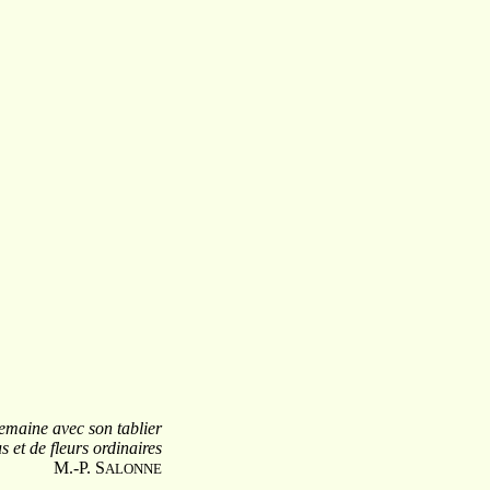
emaine avec son tablier
s et
de fleurs ordinaires
M.-P.
S
ALONNE