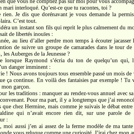
bien que vous ne
comptiez
pas
sur
moi
pour vous
accompa
on
mari
interloqué. Qu’est-ce que
tu
racontes, toi ?
te
rien.
Je dis que dorénavant
je
vous
demande la
permi
laira. C’est
tout.
idéra un
instant
son fils
qui reprit
le
plus
calmement
du m
sait
de libertés
inouïes :
nnée,
au lieu d’aller perdre mon temps à écouter jacasser
ention
de
suivre
un
groupe
de camarades dans le
tour
de
n,
les Auberges de la Jeunesse ?
ndre lorsque Raymond
s’écria
du
ton
de quelqu’un
qui,
’un danger
imminent :
vie ! Nous
avons
toujours
tous en
semble
passé
un
mois
de
que ça
continue.
En voilà des fantaisies par exemple ! Tu
,
mon garçon.
our les traditions : manquer au rendez-vous annuel
avec s
nconvenant. Pour
ma part,
il
y a
longtemps que j’ai
re
nonc
rs que chez
Hermine,
mais
comme
je
suivais
le débat
entr
aldine
qui
n’avait
encore
rien dit,
sur une
parole de
ur :
a,
moi aussi
j’en
ai
assez
de la ferme modèle de
ma tant
monde
vous
reluque
comme une
curiosité.
J’irai
chez
mon
a