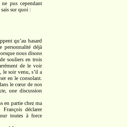
e
ne
pus cependant
e
sais
sur
quoi :
ppent qu’au hasard
e personnalité déjà
 Lorsque
nous
di
sons
de souliers
en
trois
arrément de le
voir
, le
soir venu,
s’il
a
gner
en le consolant.
dans le cœur de nos
xte,
une
discussion
ns
en
partie
chez
ma
du
François
déclarer
pour
toutes
à force