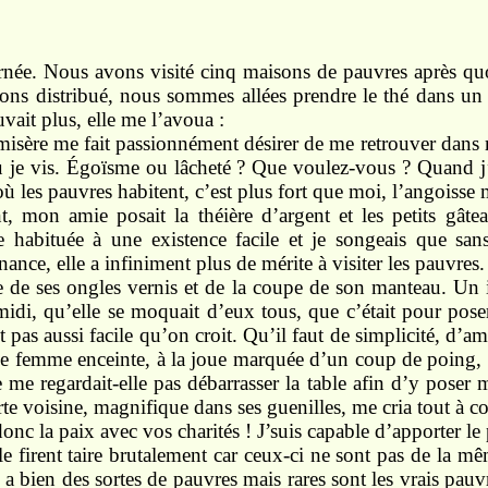
rnée. Nous
avons
visité
cinq maisons
de pauvres
après qu
ons distribué,
nous sommes
allées prendre le thé dans u
uvait
plus, elle
me
l’avoua :
 misère
me fait
passionnément
désirer de
me retrouver
dans
où
je vis.
Égoïsme ou lâcheté ?
Que
voulez-vous ? Quand j
 où les pauvres
habitent,
c’est plus fort que
moi,
l’angoisse
nt, mon
amie posait
la théière d’argent
et
les
petits
gâte
 habituée à
une
existence
facile
et
je
songeais
que
sa
nance, elle
a
infini
ment
plus de
mérite
à
visiter
les pauvres
e
de ses ongles
vernis
et
de la coupe de
son manteau.
Un
midi,
qu’elle se
moquait
d’eux tous, que
c’était
pour pose
st pas
aussi
facile qu’on
croit.
Qu’il faut de simplicité, d’am
ne
femme
enceinte,
à la joue marquée d’un coup de
poing,
e me
regardait-elle pas débarrasser la table afin d’y poser
rte
voisine,
magnifique dans
ses
guenilles, me
cria
tout
à
co
donc la
paix
avec vos charités !
J’suis capable
d’apporter le
le firent
taire
brutalement car
ceux-ci
ne sont
pas de la m
 a
bien des
sortes
de pauvres
mais
rares
sont
les
vrais
pauv