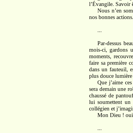
l’Évangile. Savoir
Nous n’en
so
nos
bonnes
actions
...
Par-dessus be
mois-ci,
gardons 
moments,
recouvr
faire sa
première 
dans un fauteuil,
plus douce lumièr
Que
j’aime
ce
sera
demain
une
ro
chaussé de pantoufl
lui
soumettent
un 
collégien
et
j’imag
Mon Dieu !
ou
...