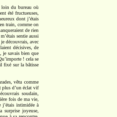
 loin du bureau où
ent été fructueuses,
heureux dont
j’étais
en
train,
comme on
anqueraient
de
rien
e
m’étais
sentie aussi
t
je découvrais,
avec
laient décisives, de
d,
je
savais
bien que
Qu’importe ! cela
se
il fixé
sur
la bâtisse
rades, vêtu
comme
t plus d’un éclat vif
découvrais
sou
dain,
ière
fois de
ma
vie,
 j’étais intimidée à
la
surprise
joyeuse,
enue
à
sa
rencontre.