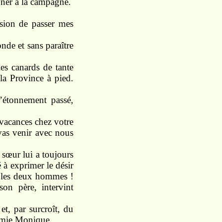
gner
à la
campagne.
ssion
de passer mes
onde
et
sans
paraître
 les canards de
tante
 la
Province
à pied.
l’étonnement passé,
vacances
chez
votre
vas
venir
avec nous
a
sœur
lui
a
toujours
é à
exprimer
le désir
e
les deux hommes !
son
père,
intervint
e
et, par
surcroît,
du
mie Monique.