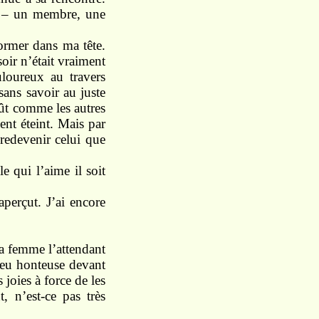
–
un
membre,
une
former
dans
ma
tête.
soir n’était vraiment
uloureux
au travers
sans
savoir
au
juste
eût
comme
les
autres
ment
éteint. Mais
par
 redevenir celui que
lle
qui
l’aime il
soit
aperçut.
J’ai
encore
sa
femme l’attendant
eu honteuse devant
s
joies
à force de les
, n’est-ce pas très