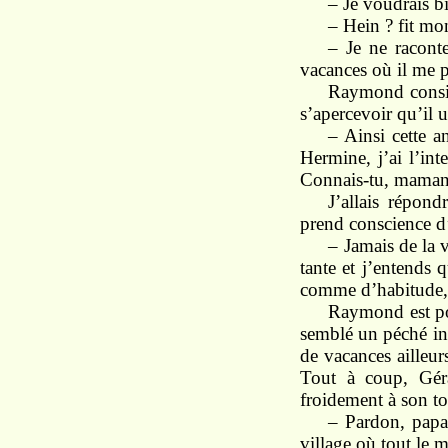
–
Je voudrais 
–
Hein ?
fit m
–
Je ne
racon
vacances où il me p
Raymond cons
s’apercevoir
qu’il
u
–
Ainsi
cette
a
Hermine,
j’ai l’in
t
Connais-tu, mama
J’allais répo
prend
conscience
d
–
Jamais
de la 
tante et
j’entends 
comme
d’habitude
Raymond
est
p
semblé un péché i
de vacances ailleu
Tout à coup, Gér
froidement à
son to
–
Pardon,
pap
village où
tout
le 