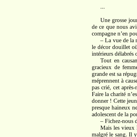
...
Une
grosse
jou
de ce que nous
avi
compagne
n’en
po
–
La vue de la
le décor douillet 
intérieurs délabrés
Tout
en
causa
gracieux
de femme
grande
est sa
répug
méprennent
à
caus
pas
crié,
cet
après-
Faire
la charité n’e
donner ! Cette
jeu
presque haineux
n
adolescent de la po
–
Fichez-nous 
Mais
les
vieux
malgré le
sang.
Il
y