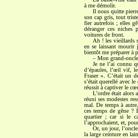
à me démolir.
Il nous quitte pierre
son cap gris, tout tris
fier autrefois ; elles 
déranger ces niches p
voitures de front.
Ah ! les vieillards 
en se laissant mourir j
bientôt me préparer à 
– Mon grand-oncle
Je ne l’ai connu qu
d’épaules, l’œil vif, 
Fraser ». C’était un d
s’était querellé avec 
réussit à captiver le cœ
L’ordre était alors
réuni ses modestes ress
mal. De temps à autre,
ces temps de gêne ? Dan
quartier ; car si le 
l’approchaient, et, pour
Or, un jour, l’oncl
la large ceinture en lai