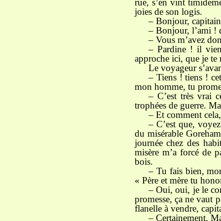
rue, s’en vint timidem
joies de son logis.
– Bonjour, capitain
– Bonjour, l’ami ! q
– Vous m’avez donc
– Pardine ! il vie
approche ici, que je te 
Le voyageur s’avanç
– Tiens ! tiens ! c
mon homme, tu promett
– C’est très vrai 
trophées de guerre. Mai
– Et comment cela,
– C’est que, voyez
du misérable Goreham ; 
journée chez des habit
misère m’a forcé de pa
bois.
– Tu fais bien, mo
« Père et mère tu hono
– Oui, oui, je le 
promesse, ça ne vaut p
flanelle à vendre, capit
– Certainement, Mar