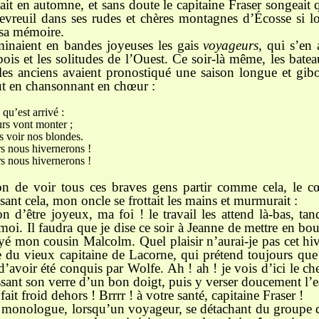
’était en automne, et sans doute le capitaine Fraser songeait
chevreuil dans ses rudes et chères montagnes d’Écosse si lo
 sa mémoire.
inaient en bandes joyeuses les gais
voyageurs
, qui s’en 
 bois et les solitudes de l’Ouest. Ce soir-là même, les bate
les anciens avaient pronostiqué une saison longue et gibo
out en chansonnant en chœur :
’est arrivé :
 vont monter ;
oir nos blondes.
nous hivernerons !
nous hivernerons !
 bon de voir tous ces braves gens partir comme cela, le c
disant cela, mon oncle se frottait les mains et murmurait :
on d’être joyeux, ma foi ! le travail les attend là-bas, ta
moi. Il faudra que je dise ce soir à Jeanne de mettre en bo
é mon cousin Malcolm. Quel plaisir n’aurai-je pas cet hi
 du vieux capitaine de Lacorne, qui prétend toujours que
d’avoir été conquis par Wolfe. Ah ! ah ! je vois d’ici le ch
ssant son verre d’un bon doigt, puis y verser doucement l’e
fait froid dehors ! Brrrr ! à votre santé, capitaine Fraser !
on monologue, lorsqu’un voyageur, se détachant du groupe qu