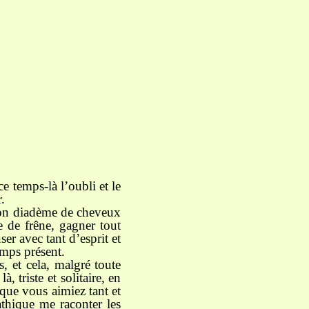
e temps-là l’oubli et le
.
 son diadème de cheveux
e de frêne, gagner tout
er avec tant d’esprit et
emps présent.
, et cela, malgré toute
, triste et solitaire, en
 que vous aimiez tant et
athique me raconter les