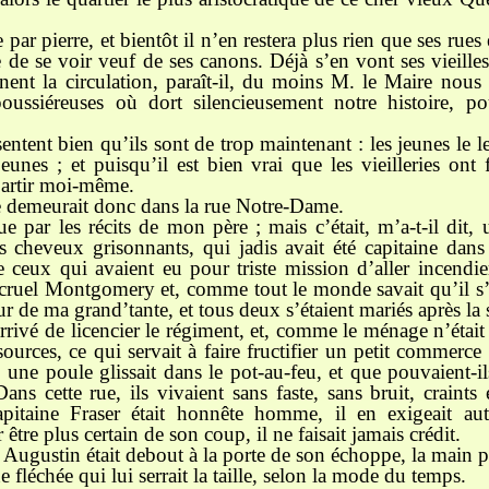
 par pierre, et bientôt il n’en restera plus rien que ses rues 
te de se voir veuf de ses canons. Déjà s’en vont ses vieilles
gênent la circulation, paraît-il, du moins M. le Maire nous l
oussiéreuses où dort silencieusement notre histoire, po
sentent bien qu’ils sont de trop maintenant : les jeunes le l
eunes ; et puisqu’il est bien vrai que les vieilleries ont 
partir moi-même.
 demeurait donc dans la rue Notre-Dame.
e par les récits de mon père ; mais c’était, m’a-t-il dit, 
les cheveux grisonnants, qui jadis avait été capitaine da
e ceux qui avaient eu pour triste mission d’aller incendie
le cruel Montgomery et, comme tout le monde savait qu’il s’
ur de ma grand’tante, et tous deux s’étaient mariés après la 
 arrivé de licencier le régiment, et, comme le ménage n’était
ources, ce qui servait à faire fructifier un petit commerce 
 une poule glissait dans le pot-au-feu, et que pouvaient-
s cette rue, ils vivaient sans faste, sans bruit, craints 
capitaine Fraser était honnête homme, il en exigeait a
 être plus certain de son coup, il ne faisait jamais crédit.
e Augustin était debout à la porte de son échoppe, la main
ne fléchée qui lui serrait la taille, selon la mode du temps.