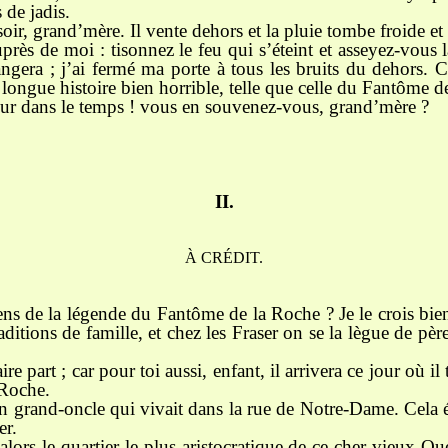
 de jadis.
e soir, grand’mère. Il vente dehors et la pluie tombe froide et
près de moi : tisonnez le feu qui s’éteint et asseyez-vous 
gera ; j’ai fermé ma porte à tous les bruits du dehors. 
 longue histoire bien horrible, telle que celle du Fantôme d
peur dans le temps ! vous en souvenez-vous, grand’mère ?
II.
À CRÉDIT.
ns de la légende du Fantôme de la Roche ? Je le crois bien 
aditions de famille, et chez les Fraser on se la lègue de pèr
ire part ; car pour toi aussi, enfant, il arrivera ce jour où il
 Roche.
un grand-oncle qui vivait dans la rue de Notre-Dame. Cela é
er.
t alors le quartier le plus aristocratique de ce cher vieux