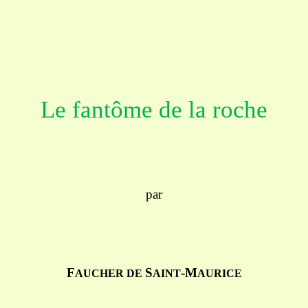
Le fantôme de la roche
par
F
S
-M
AUCHER DE
AINT
AURICE