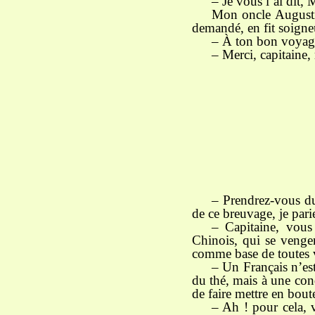
– Je vous l’ai dit, 
Mon oncle Augusti
demandé, en fit soigneu
– À ton bon voyage
– Merci, capitaine, 
– Prendrez-vous du
de ce breuvage, je par
– Capitaine, vous
Chinois, qui se venge
comme base de toutes 
– Un Français n’es
du thé, mais à une con
de faire mettre en bout
– Ah ! pour cela, v