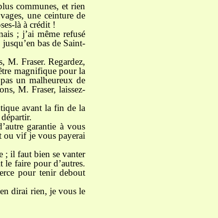
 plus communes, et rien
uvages, une ceinture de
es-là à crédit !
mais ; j’ai même refusé
 jusqu’en bas de Saint-
as, M. Fraser. Regardez,
 être magnifique pour la
z pas un malheureux de
ns, M. Fraser, laissez-
ique avant la fin de la
départir.
’autre garantie à vous
t ou vif je vous payerai
 ; il faut bien se vanter
 le faire pour d’autres.
erce pour tenir debout
n dirai rien, je vous le