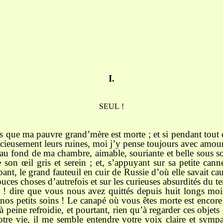
I.
SEUL !
is que ma pauvre grand’mère est morte ; et si pendant tout c
ncieusement leurs ruines, moi j’y pense toujours avec amour
e au fond de ma chambre, aimable, souriante et belle sous
 son œil gris et serein ; et, s’appuyant sur sa petite cann
nt, le grand fauteuil en cuir de Russie d’où elle savait caus
uces choses d’autrefois et sur les curieuses absurdités du t
! dire que vous nous avez quittés depuis huit longs mois
nos petits soins ! Le canapé où vous êtes morte est encore là
à peine refroidie, et pourtant, rien qu’à regarder ces objets
otre vie, il me semble entendre votre voix claire et symp