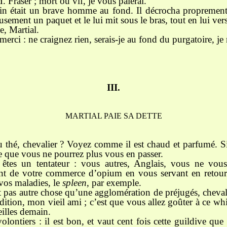
M. Fraser ; mort ou vif, je vous paierai.
n était un brave homme au fond. Il décrocha proprement
sement un paquet et le lui mit sous le bras, tout en lui ve
, Martial.
merci : ne craignez rien, serais-je au fond du purgatoire, je
III.
MARTIAL PAIE SA DETTE
 thé, chevalier ? Voyez comme il est chaud et parfumé. S
ie que vous ne pourrez plus vous en passer.
 êtes un tentateur : vous autres, Anglais, vous ne vou
nt de votre commerce d’opium en vous servant en retour
vos maladies, le
spleen
, par exemple.
t pas autre chose qu’une agglomération de préjugés, cheval
dition, mon vieil ami ; c’est que vous allez goûter à ce w
eilles demain.
olontiers : il est bon, et vaut cent fois cette guildive qu