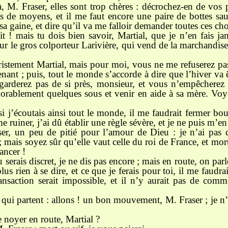
à, M. Fraser, elles sont trop chères : décrochez-en de vos
as de moyens, et il me faut encore une paire de bottes sa
a gaine, et dire qu’il va me falloir demander toutes ces chos
 ! mais tu dois bien savoir, Martial, que je n’en fais ja
r le gros colporteur Larivière, qui vend de la marchandise
t tristement Martial, mais pour moi, vous ne me refuserez p
enant ; puis, tout le monde s’accorde à dire que l’hiver va
regarderez pas de si près, monsieur, et vous n’empêchere
orablement quelques sous et venir en aide à sa mère. Voyo
 j’écoutais ainsi tout le monde, il me faudrait fermer bout
 ruiner, j’ai dû établir une règle sévère, et je ne puis m’en 
er, un peu de pitié pour l’amour de Dieu : je n’ai pas d
mais soyez sûr qu’elle vaut celle du roi de France, et mor
ancer !
u serais discret, je ne dis pas encore ; mais en route, on parle
s rien à se dire, et ce que je ferais pour toi, il me faudrait
ansaction serait impossible, et il n’y aurait pas de comm
 qui partent : allons ! un bon mouvement, M. Fraser ; je n’e
te noyer en route, Martial ?