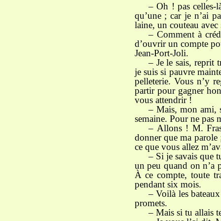
– Oh ! pas celles-l
qu’une ; car je n’ai p
laine, un couteau avec s
– Comment à crédit
d’ouvrir un compte pou
Jean-Port-Joli.
– Je le sais, repri
je suis si pauvre maint
pelleterie. Vous n’y 
partir pour gagner hon
vous attendrir !
– Mais, mon ami, si
semaine. Pour ne pas me
– Allons ! M. Fras
donner que ma parole ; 
ce que vous allez m’av
– Si je savais que t
un peu quand on n’a plu
À ce compte, toute tr
pendant six mois.
– Voilà les bateaux
promets.
– Mais si tu allais 