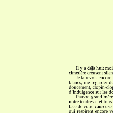
Il y a déjà huit mo
cimetière creusent sile
Je la revois encor
blancs, me regarder de
doucement, clopin-clopa
d’indulgence sur les do
Pauvre grand’mère 
notre tendresse et tous 
face de votre causeuse 
qui respirent encore v