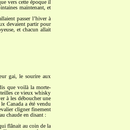
 que vers cette époque il
intaines maintenant, et
allaient passer l’hiver à
aux devaient partir pour
yeuse, et chacun allait
œur gai, le sourire aux
ndis que voilà la morte-
uteilles ce vieux whisky
ver à les déboucher une
 le Canada a été vendu
evalier cligner finement
au chaude en disant :
i flânait au coin de la