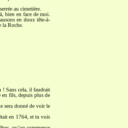
 serrée au cimetière.
là, bien en face de moi.
Causons en doux tête-à-
e la Roche.
! Sans cela, il faudrait
e en fils, depuis plus de
 te sera donné de voir le
tait en 1764, et tu vois
 Québec, qu’on commence