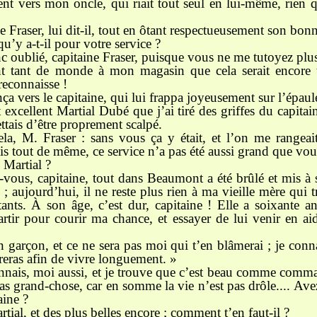
ent vers mon oncle, qui riait tout seul en lui-même, rien
e Fraser, lui dit-il, tout en ôtant respectueusement son bonn
u’y a-t-il pour votre service ?
 oublié, capitaine Fraser, puisque vous ne me tutoyez plu
nt tant de monde à mon magasin que cela serait encore t
reconnaisse !
a vers le capitaine, qui lui frappa joyeusement sur l’épaule
et excellent Martial Dubé que j’ai tiré des griffes du capi
ais d’être proprement scalpé.
cela, M. Fraser : sans vous ça y était, et l’on me rangeai
s tout de même, ce service n’a pas été aussi grand que vous
 Martial ?
-vous, capitaine, tout dans Beaumont a été brûlé et mis à 
aujourd’hui, il ne reste plus rien à ma vieille mère qui t
ants. À son âge, c’est dur, capitaine ! Elle a soixante ans
rtir pour courir ma chance, et essayer de lui venir en a
n garçon, et ce ne sera pas moi qui t’en blâmerai ; je co
reras afin de vivre longuement. »
connais, moi aussi, et je trouve que c’est beau comme co
as grand-chose, car en somme la vie n’est pas drôle.... Av
aine ?
tial, et des plus belles encore ; comment t’en faut-il ?