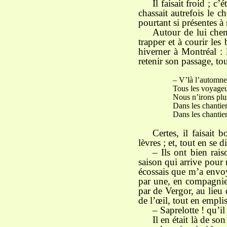
Il faisait froid ; c
chassait autrefois le 
pourtant si présentes à
Autour de lui chem
trapper et à courir les
hiverner à Montréal : 
retenir son passage, t
– V’là l’automne qu
Tous les voyageurs
Nous n’irons plus v
Dans les chantiers 
Dans les chantiers 
Certes, il faisait
lèvres ; et, tout en se 
– Ils ont bien rais
saison qui arrive pour 
écossais que m’a envoy
par une, en compagnie
par de Vergor, au lieu 
de l’œil, tout en empli
– Saprelotte ! qu’il 
Il en était là de s