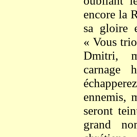
oubliant l
encore la R
sa gloire 
« Vous trio
Dmitri, 
carnage h
échapper
ennemis, m
seront tei
grand no