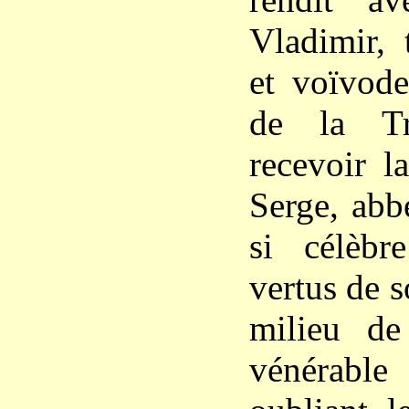
Vladimir, 
et voïvode
de la Tr
recevoir l
Serge, abb
si célèbr
vertus de 
milieu de 
vénérabl