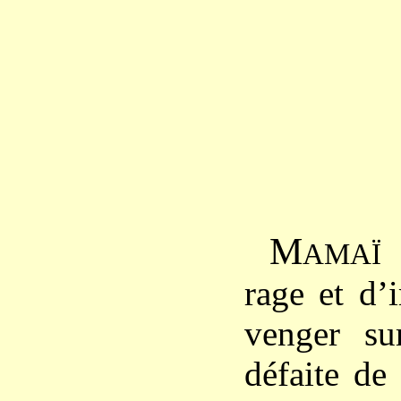
M
f
AMAÏ
rage et d’
venger su
défaite de