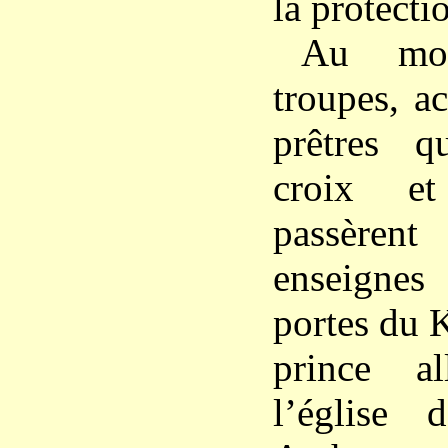
la protecti
Au mo
troupes, a
prêtres q
croix et
passèren
enseignes
portes du 
prince a
l’église 