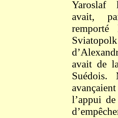
Yaroslaf
avait, p
remporté 
Sviatop
d’Alexand
avait de l
Suédois. 
avançaie
l’appui de 
d’empêcher