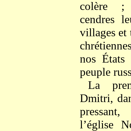
colère ;
cendres le
villages et 
chrétienne
nos États 
peuple russ
La pre
Dmitri, da
pressant,
l’église 