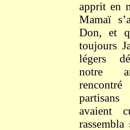
apprit en
Mamaï s’a
Don, et qu
toujours J
légers d
notre a
rencont
partisans
avaient c
rassembla 