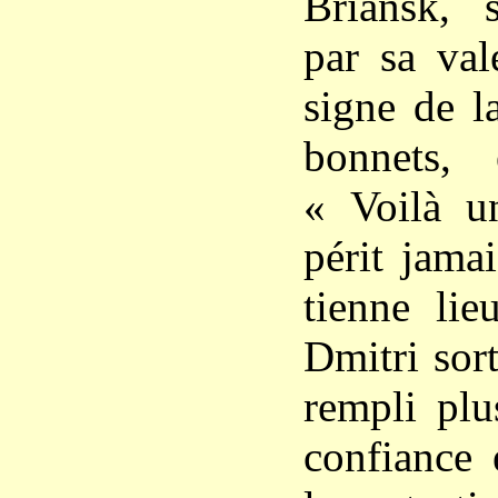
Briansk, s
par sa val
signe de l
bonnets,
« Voilà u
périt jama
tienne lie
Dmitri sor
rempli plu
confiance 