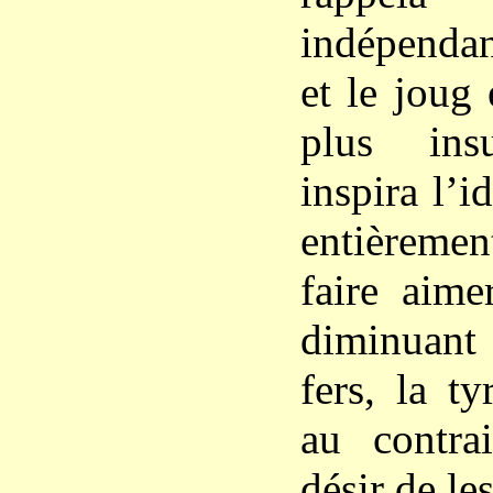
indépenda
et le joug
plus insu
inspira l’i
entièremen
faire aime
diminuant 
fers, la t
au contra
désir de les