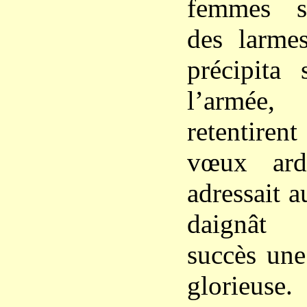
femmes se
des larme
précipita
l’armée,
retentiren
vœux ard
adressait a
daignât 
succès une
glorieuse