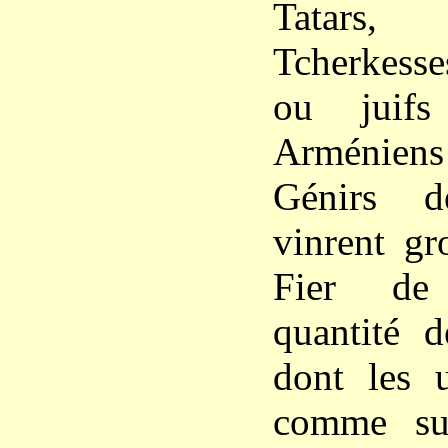
Tatars,
Tcherkess
ou juifs
Arménien
Génirs d
vinrent gr
Fier de 
quantité d
dont les u
comme suj