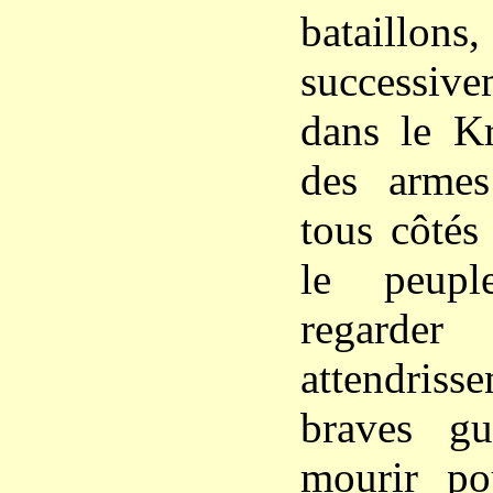
bataillo
successive
dans le Kr
des armes 
tous côtés 
le peupl
regar
attendris
braves gu
mourir pou