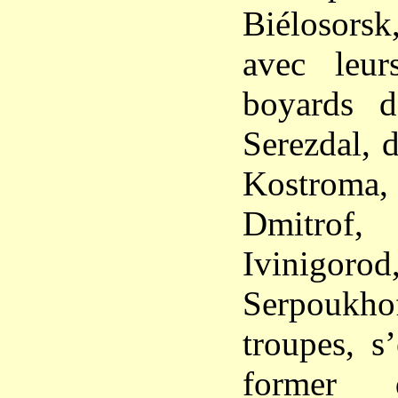
Biélosorsk
avec leur
boyards d
Serezdal, 
Kostro
Dmitro
Ivinigor
Serpoukh
troupes, s
former 