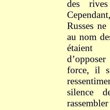
des rive
Cependan
Russes ne 
au nom des
étaient 
d’opposer
force, il 
ressentimen
silence 
rassemble