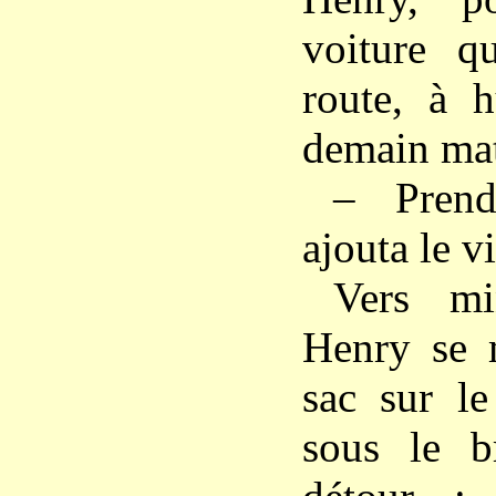
voiture q
route, à h
demain mat
– Prend
ajouta le vi
Vers mi
Henry se m
sac sur le
sous le b