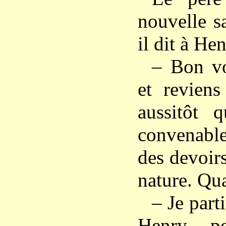
nouvelle s
il dit à Hen
– Bon vo
et revien
aussitôt 
convenabl
des devoir
nature. Qu
– Je parti
Henry, p