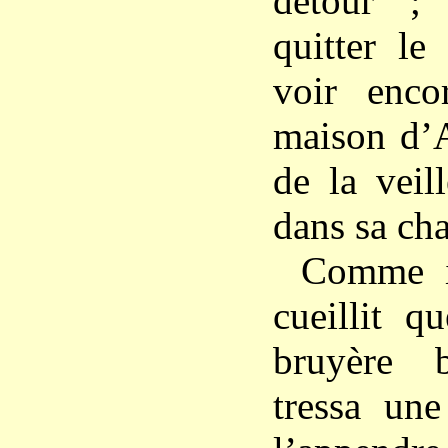
détour ;
quitter le
voir enco
maison d’A
de la veil
dans sa ch
Comme il
cueillit q
bruyère 
tressa un