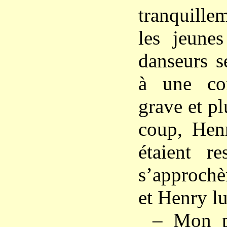
tranquille
les jeunes
danseurs se
à une con
grave et pl
coup, Hen
étaient re
s’approchèr
et Henry lui
– Mon p