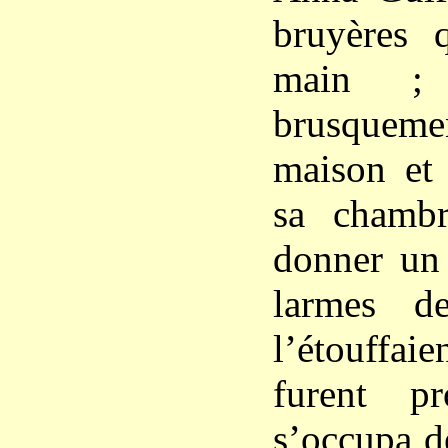
bruyères q
main ;
brusque
maison et 
sa chambr
donner un 
larmes d
l’étouffaien
furent p
s’occupa d