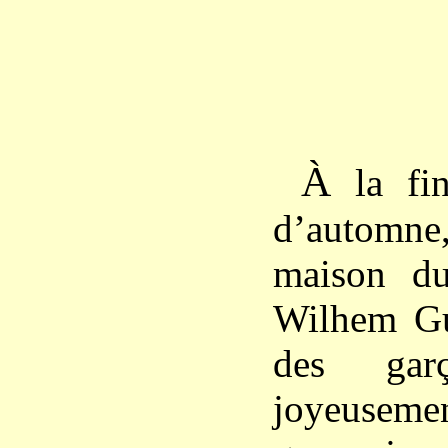
À
la fin
d’automn
maison du
Wilhem Gul
des garç
joyeuseme