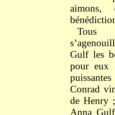
aimons, 
bénédictio
Tou
s’agenoui
Gulf les b
pour eux 
puissante
Conrad vin
de Henry 
Anna Gulf