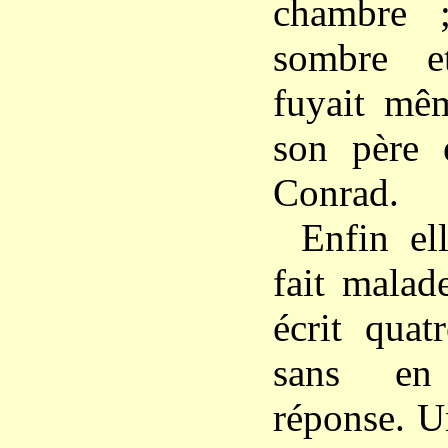
chambre ;
sombre e
fuyait mêm
son père 
Conrad.
Enfin el
fait malad
écrit quat
sans en
réponse. Un