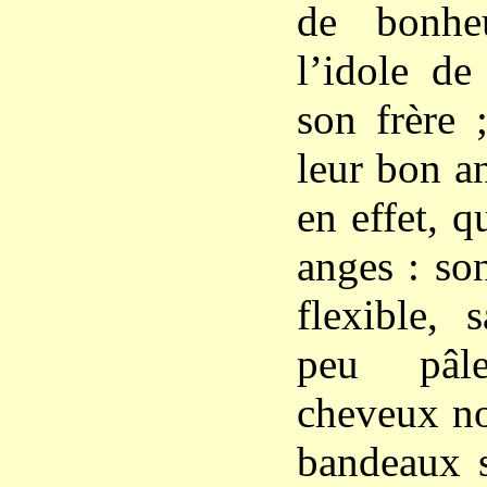
de bonhe
l’idole de
son frère ;
leur bon an
en effet, 
anges : so
flexible, 
peu pâl
cheveux no
bandeaux s