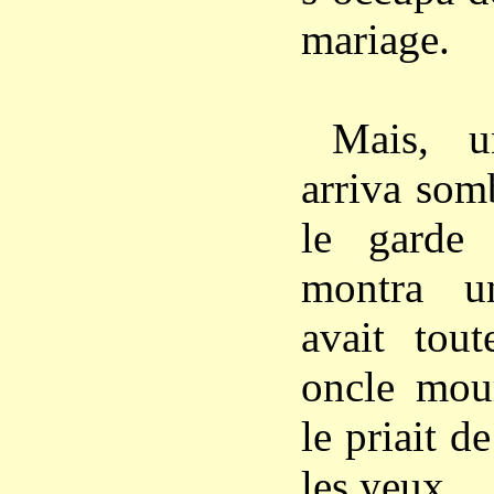
mariage.
Mais, u
arriva somb
le garde 
montra un
avait tout
oncle mou
le priait d
les yeux.