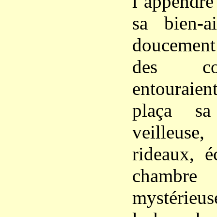
l’appendre
sa bien-a
doucemen
des co
entouraien
plaça sa
veilleuse
rideaux, éc
chambre
mystérieus