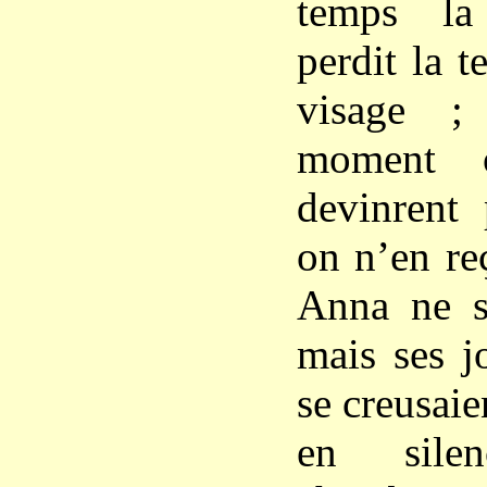
temps la
perdit la t
visage ;
moment o
devinrent 
on n’en re
Anna ne se
mais ses j
se creusaien
en sile