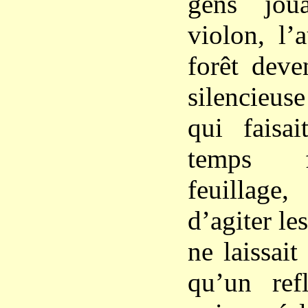
gens jou
violon, l’
forêt deve
silencieuse
qui faisa
temps f
feuillag
d’agiter les
ne laissait
qu’un ref