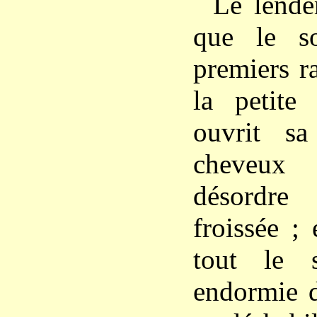
Le lende
que le so
premiers r
la petite
ouvrit sa
cheveux
désordr
froissée ; 
tout le s
endormie d