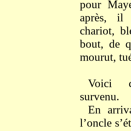
pour May
après, il
chariot, b
bout, de q
mourut, tu
Voici 
survenu.
En arri
l’oncle s’é