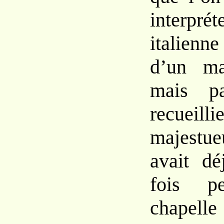
inter
pré
italienne
d’un
m
mais par
recu
majes
tu
avait d
fois 
chapelle