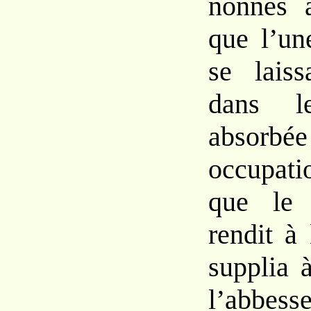
nonnes
que
l’u
se
lais
dans
l
absorbé
occu
pati
que le
rendit
à
supplia
l’ab