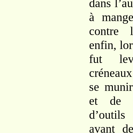
dans
l’a
à
mang
contre
enfin, lo
fut l
créneau
se
muni
et
d
d’outils
avant
d