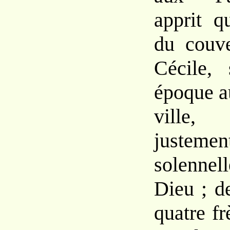
apprit 
du
couv
Cécile,
époque
a
ville, 
justem
solennel
Dieu ; 
quatre fr