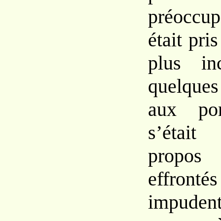
préoccup
était pri
plus
i
quelques
aux
po
s’étai
prop
effront
impud