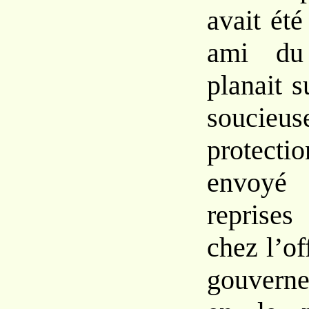
avait
ét
ami
d
planait
s
souci
protecti
envoy
reprise
chez
l’of
gouvern