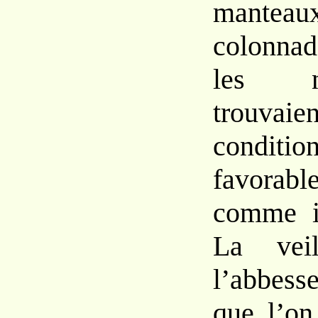
mante
colonna
les
trouvaie
conditi
favorabl
comme
La
ve
l’abbess
que
l’o