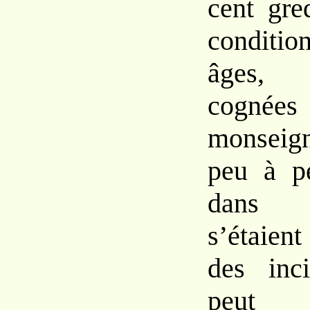
cent
gre
conditi
âges,
cognée
monseign
peu
à
p
dans
s’étaien
des
in
p