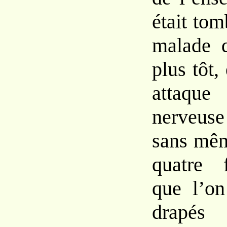
était
tom
malade q
plus
tôt,
attaq
nerveuse
sans mê
quatre 
que l’on
drapés