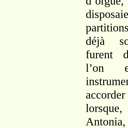
d’orgue,
disposai
partitio
déjà
s
furent d
l’on
instru
accorder
lorsque,
Antoni