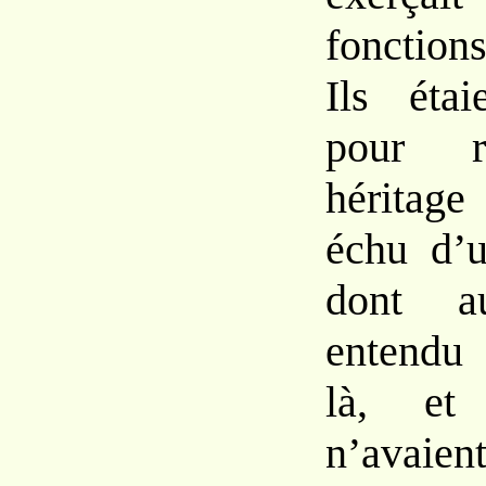
fonctio
Ils
éta
pour r
héritag
échu d’u
dont
entendu
là,
et
n’avaie