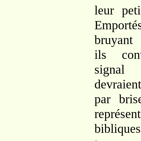
leur peti
Emport
bruyant 
ils
con
signa
devrai
par bri
représen
biblique