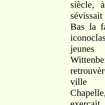
siècle,
sévissai
Bas la f
iconocl
jeunes 
Wittenbe
retrouv
ville
Chapelle
exerçai