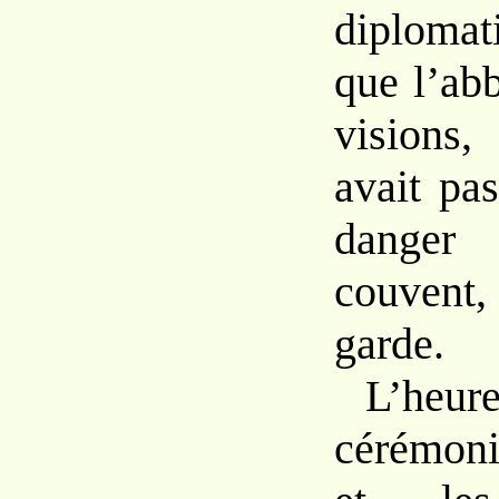
diploma
que l’ab
visions
avait pa
dange
couvent
garde.
L’heure
cérémoni