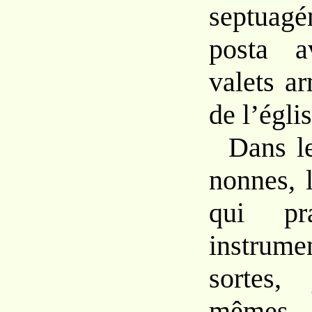
septuag
posta 
valets
a
de l’églis
Dans
l
nonnes,
qui pra
instrum
sortes
mêmes