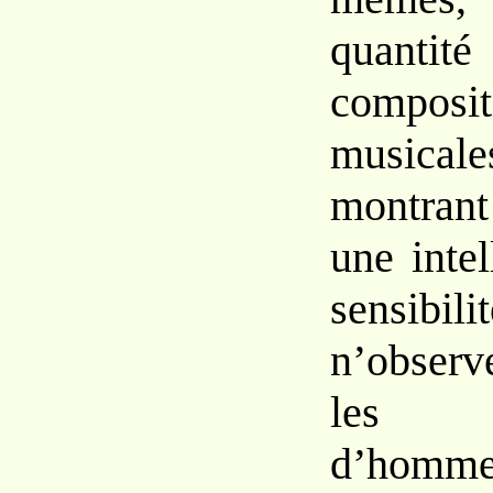
quan
composit
music
montran
une
inte
sensi
n’obser
les o
d’homm