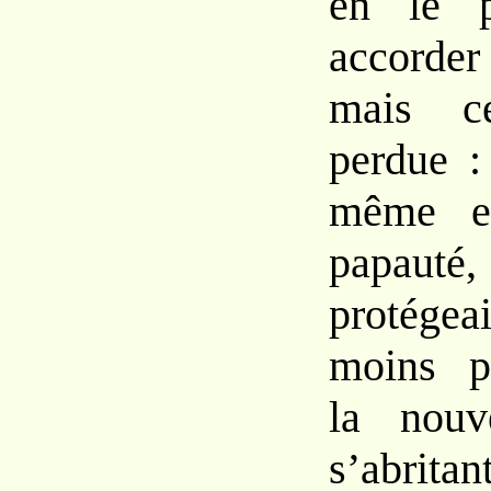
en
le 
accord
mais
perdue :
même 
papa
protége
moins
p
la nouve
s’abri