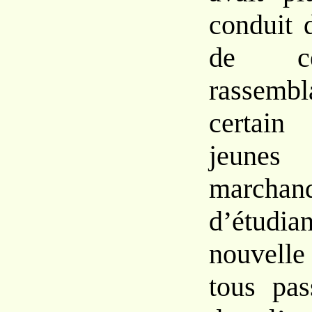
conduit
de c
rassembl
certai
jeun
mar
d’étudia
nouvell
tous
pa