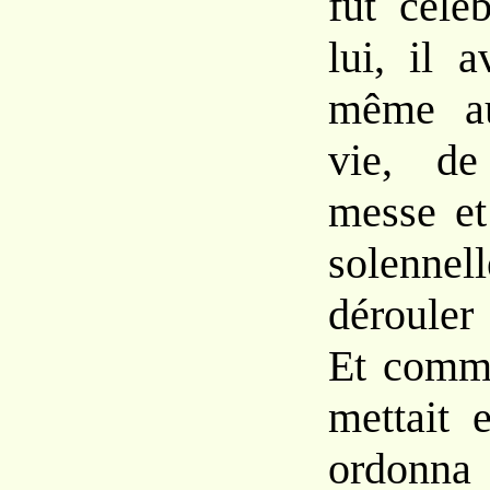
fût célé
lui, il a
même
vie, de
messe e
solennel
déroule
Et
com
mettait
ordonna