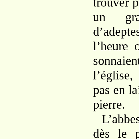
trouver
p
un
g
d’adepte
l’heure
sonnaien
l’église
pas
en
la
pierre.
L’abbe
dès
le 