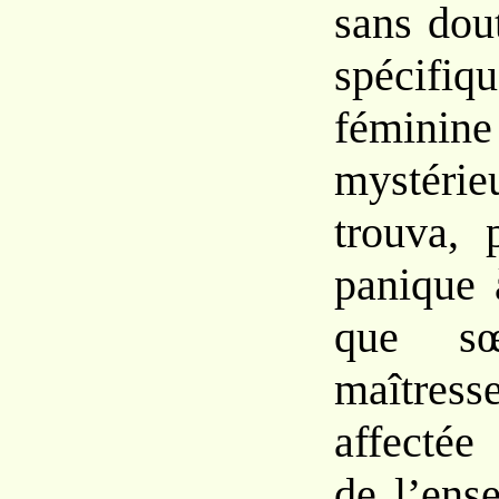
sans
dou
spécifiq
fémini
mystéri
trouva,
panique
que
s
maîtres
affectée
de
l’ens