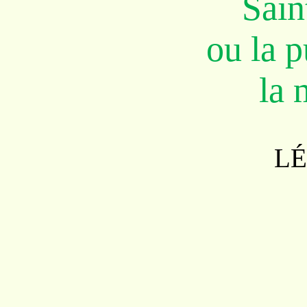
Sain
ou la p
la 
L