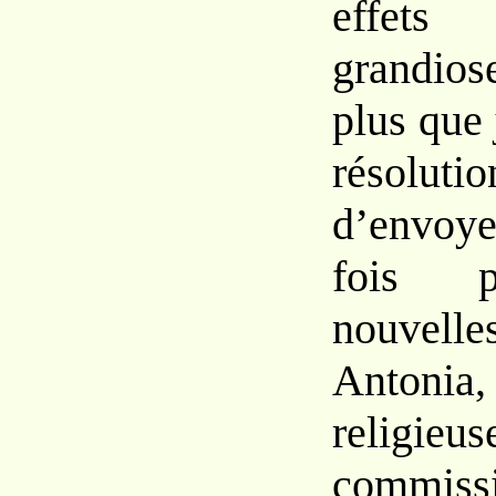
effe
grandio
plus que
résoluti
d’envoy
fois 
nouve
Antoni
religieu
commiss