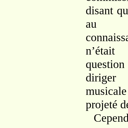
disant q
a
connais
n’étai
questio
diri
musica
projeté
d
Cepen