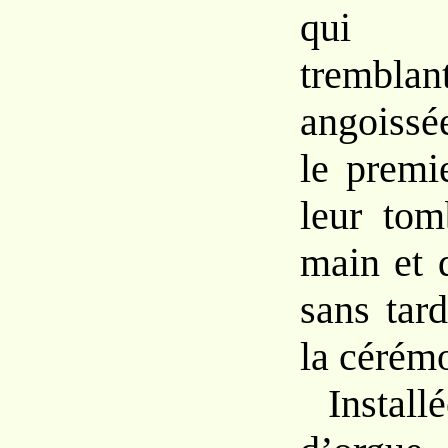
qui l’e
trem
angoissé
le
premie
leur
tom
main
et
sans tar
la cérém
Install