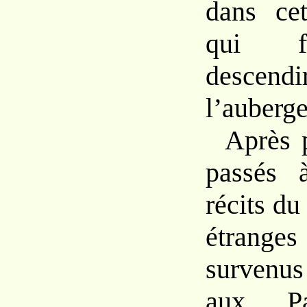
dans ce
qui f
desc
l’auberge
Après p
passés 
récits
d
étrange
survenu
aux
P