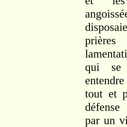
et
le
ango
disposai
priè
lamentat
qui
s
entendr
tout et
défense
par
un
v