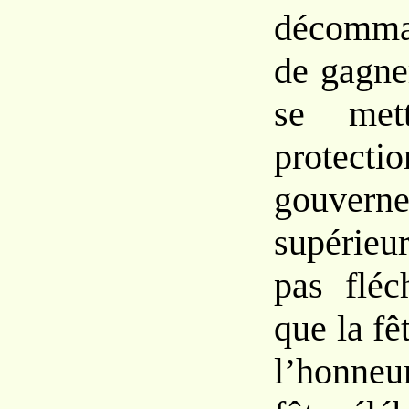
décomman
de
gagner
se me
prot
gouvern
supérieu
pas fléc
que la fê
l’honneu