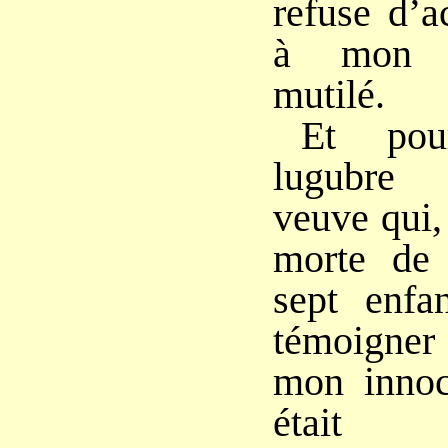
refuse d’a
à mon p
mutilé.
Et pou
lugubre 
veuve qui,
morte de
sept enfa
témoigne
mon innoc
était 