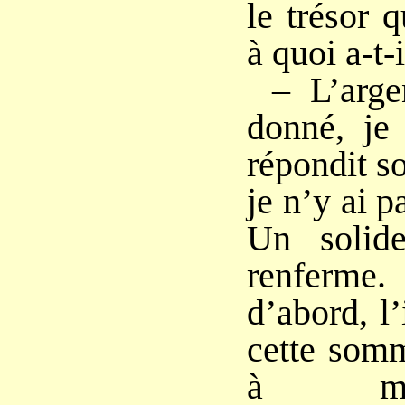
le trésor q
à quoi a-t-
– L’arg
donné, je 
répondit so
je n’y ai 
Un solide
renferme
d’abord, l
cette somm
à me