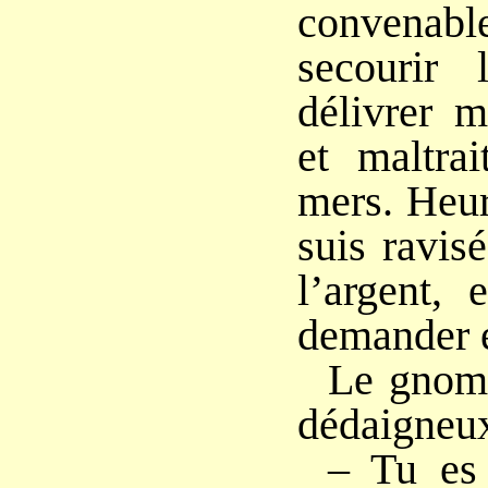
conven
secourir 
délivrer m
et maltra
mers. Heu
suis ravisé
l’argent, 
demander 
Le gnome
dédaigneux,
– Tu es