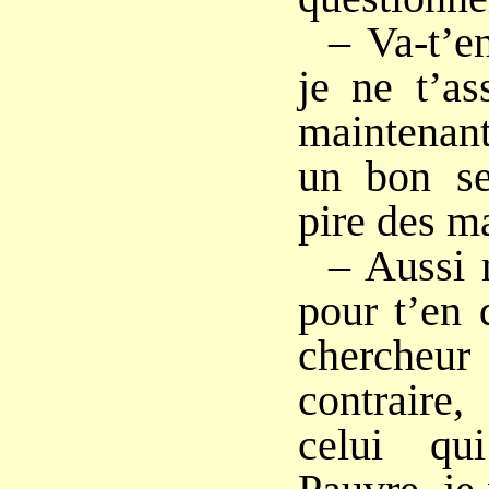
– Va-t’e
je ne t’a
maintenant
un bon se
pire des ma
– Aussi 
pour t’en 
chercheur
contraire,
celui qu