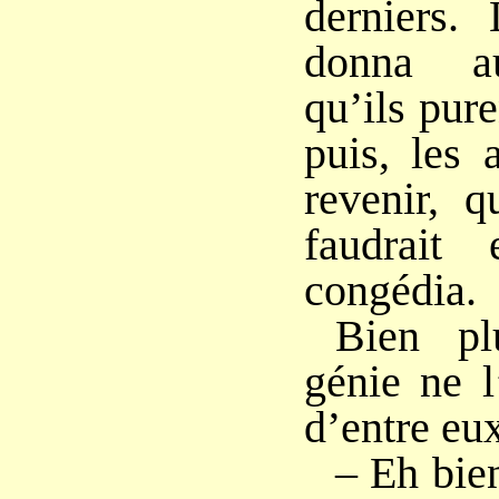
derniers.
donna au
qu’ils pur
puis, les 
revenir, q
faudrait 
congédia.
Bien pl
génie ne l
d’entre eux
– Eh bien,