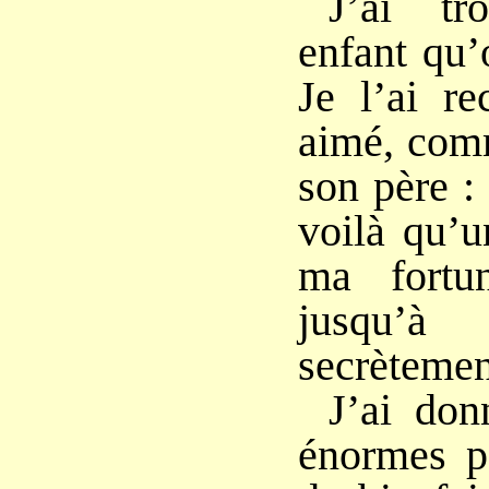
J’ai tr
enfant qu’
Je l’ai re
aimé, comm
son père 
voilà qu’u
ma fortun
jusqu’à
secrètemen
J’ai do
énormes p