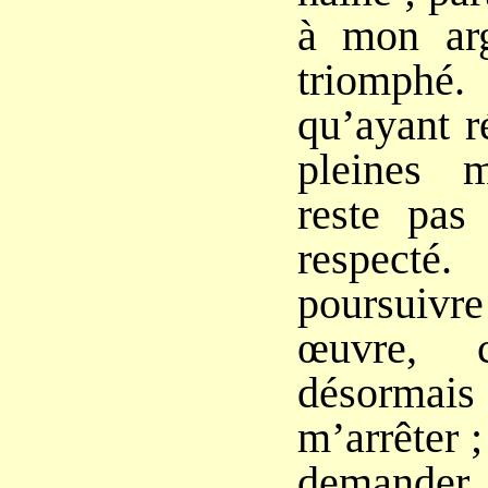
à mon arg
triomph
qu’ayant r
pleines 
reste pas
respecté
poursuivre
œuvre, 
désormais
m’arrêter ;
demander d