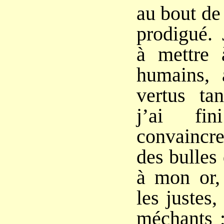
au bout de
prodigué. 
à mettre 
humains, 
vertus tan
j’ai fi
convaincr
des bulles
à mon or, 
les justes,
méchants ;