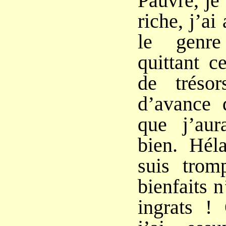
Pauvre, je
riche, j’ai
le genr
quittant c
de trésor
d’avance 
que j’aur
bien. Hél
suis tro
bienfaits n
ingrats !