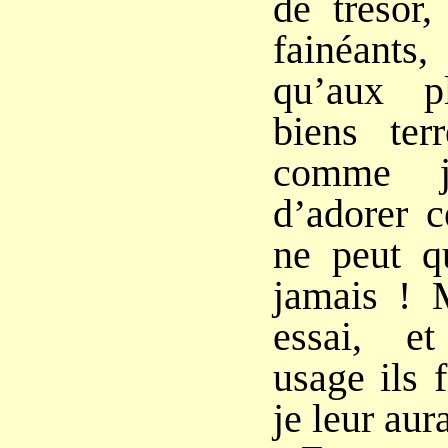
de trésor, 
fainéants,
qu’aux p
biens ter
comme j
d’adorer c
ne peut q
jamais ! 
essai, e
usage ils 
je leur aur