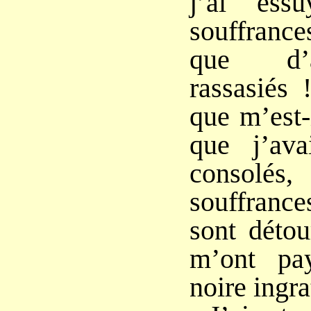
j’ai ess
souffrance
que d’a
rassasiés 
que m’est-
que j’ava
consolés,
souffranc
sont détou
m’ont pa
noire ingra