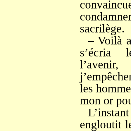
convainc
condamne
sacrilège.
– Voilà a
s’écria
l’avenir
j’empêcher
les hommes
mon or pou
L’instant
engloutit l