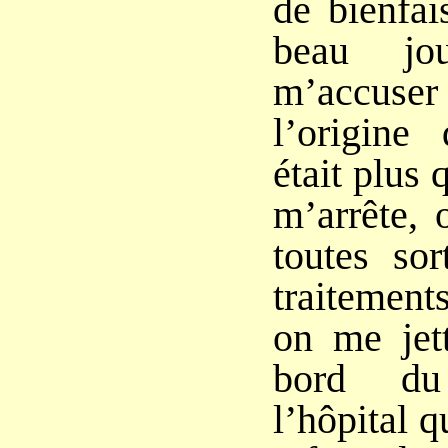
de bienfai
beau jo
m’accuser
l’origine
était plus
m’arrête, 
toutes so
traitement
on me jett
bord du
l’hôpital q