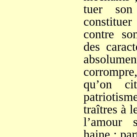
tuer son
constitu
contre so
des caract
absolument
corrompre
qu’on ci
patrioti
traîtres à l
l’amour 
haine ; par