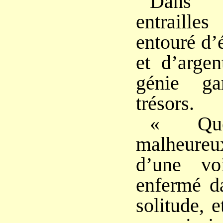
Dans 
entraille
entouré d’
et d’argen
génie ga
trésors.
« Qu
malheure
d’une vo
enfermé d
solitude, 