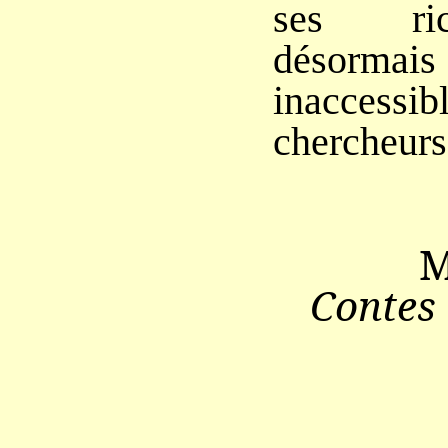
ses ric
désorm
inacce
chercheurs 
M
Contes 