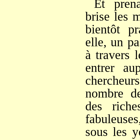
Et pren
brise les 
bientôt pr
elle, un p
à travers l
entrer au
cherche
nombre de
des riche
fabuleuses
sous les y