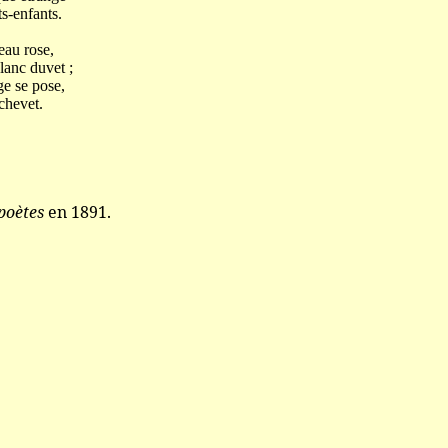
s-enfants.
au rose,
lanc duvet ;
ge se pose,
chevet.
poètes
en 1891.