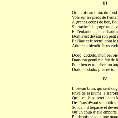
III
Or un oiseau brun, du fond d
Vole sur les pieds de l’enfan
À grands coups de bec, l’oi
S’arrache à la gorge un duve
Et l’enfant du ciel a chaud 
Dont s’est dévêtu son petit 
Et l’âne et le bœuf, dont le
Admirent bientôt Jésus end
Dodo, dododo, mon bel oise
Dans ton gentil nid fait de b
Pour bercer ton rêve, un an
Dodo, dododo, près de ton 
IV
L’oiseau brun, qui sent saign
Privé de sa plume, a si froid,
Qu’il va, le pauvret ! dans 
De Jésus rêvant se blottir tou
Soudain il trépasse et devie
Qu’un coup d’aile emporte 
Et, depuis ce jour, une mar