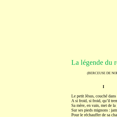
La légende du 
(BERCEUSE DE NOË
I
Le petit Jésus, couché dans 
A si froid, si froid, qu’il tre
Sa mère, en vain, met de la 
Sur ses pieds mignons : jama
Pour le réchauffer de sa ch