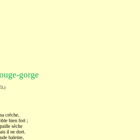
rouge-gorge
L)
sa crèche,
mble bien fort ;
paille sèche
is il ne dort.
aude haleine,