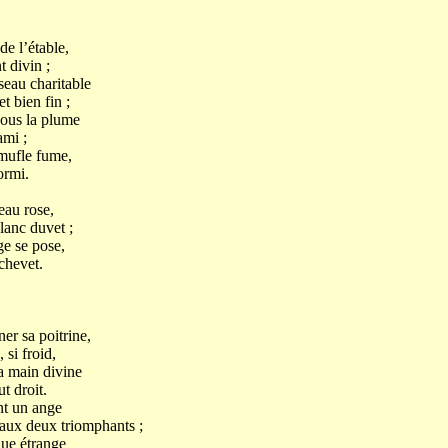
e l’étable,
t divin ;
seau charitable
t bien fin ;
sous la plume
ami ;
 mufle fume,
ormi.
au rose,
lanc duvet ;
ge se pose,
chevet.
er sa poitrine,
 si froid,
la main divine
t droit.
nt un ange
aux deux triomphants ;
que étrange