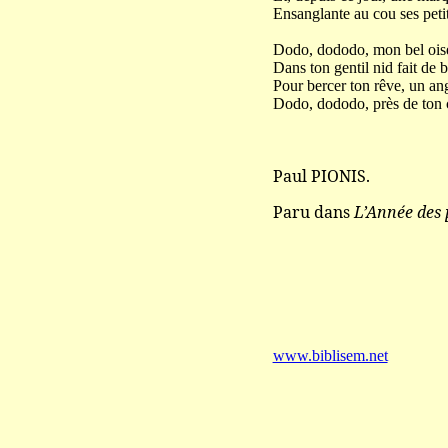
Ensanglante au cou ses petit
Dodo, dododo, mon bel oise
Dans ton gentil nid fait de b
Pour bercer ton rêve, un an
Dodo, dododo, près de ton 
Paul PIONIS.
Paru dans
L’Année des 
www.biblisem.net