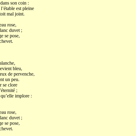
dans son coin :
l’étable est pleine
oit mal joint.
au rose,
lanc duvet ;
ge se pose,
chevet.
valanche,
devient bleu,
yeux de pervenche,
ent un peu.
r se clore
éternité ;
 qu’elle implore :
au rose,
lanc duvet ;
ge se pose,
chevet.