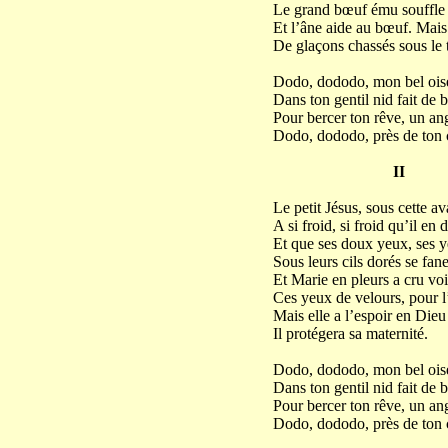
Le grand bœuf ému souffle 
Et l’âne aide au bœuf. Mais 
De glaçons chassés sous le t
Dodo, dododo, mon bel oise
Dans ton gentil nid fait de b
Pour bercer ton rêve, un an
Dodo, dododo, près de ton 
II
Le petit Jésus, sous cette a
A si froid, si froid qu’il en 
Et que ses doux yeux, ses 
Sous leurs cils dorés se fan
Et Marie en pleurs a cru voi
Ces yeux de velours, pour l’
Mais elle a l’espoir en Dieu
Il protégera sa maternité.
Dodo, dododo, mon bel oise
Dans ton gentil nid fait de b
Pour bercer ton rêve, un an
Dodo, dododo, près de ton 