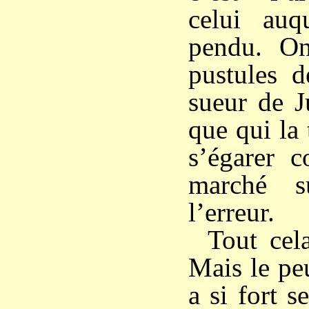
celui auq
pendu. O
pustules d
sueur de J
que qui la
s’égarer c
marché s
l’erreur.
Tout cela
Mais le pe
a si fort s