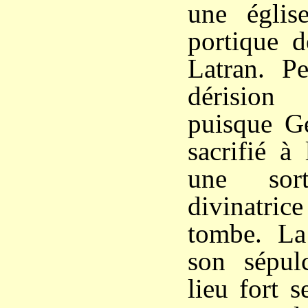
une églis
portique d
Latran. Pe
dérision
puisque Ge
sacrifié à 
une sor
divinatric
tombe. La
son sépul
lieu fort s