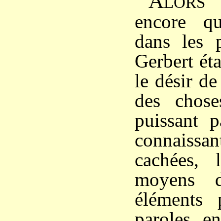
A
q
LORS
encore qu
dans les p
Gerbert ét
le désir de
des chose
puissant 
connaiss
cachées, l
moyens d
éléments 
paroles e