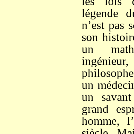
les lois
légende d
n’est pas s
son histoir
un mathé
ingénieur
philosoph
un médecin
un savant
grand esp
homme, l
siècle. Ma