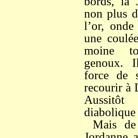
bords, la 
non plus d
l’or, onde
une coulée
moine t
genoux. I
force de 
recourir à 
Aussitô
diabolique 
Mais de
Jordanne a