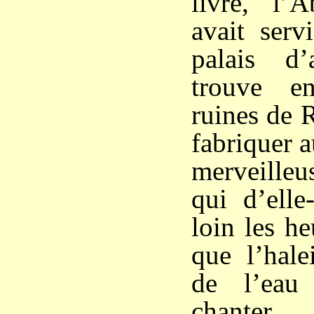
livre, l’
avait serv
palais d
trouve e
ruines de 
fabriquer 
merveilleu
qui d’elle
loin les h
que l’hale
de l’eau 
chanter.