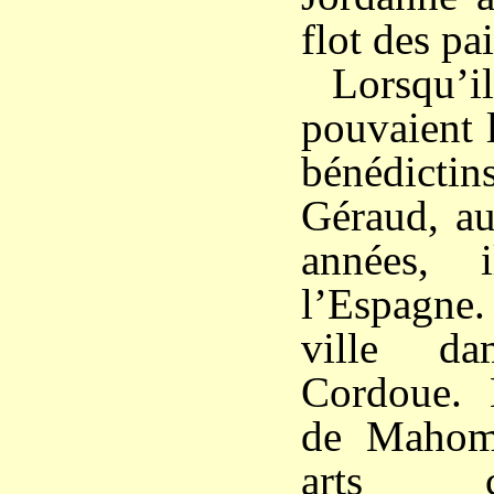
flot des pai
Lorsqu’il
pouvaient 
bénédict
Géraud, au
années, 
l’Espagne.
ville d
Cordoue. 
de Mahome
arts c