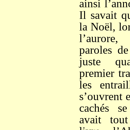
ainsi l’an
Il savait q
la Noël, lo
l’aurore
paroles de
juste qu
premier tra
les entrai
s’ouvrent e
cachés se
avait tou