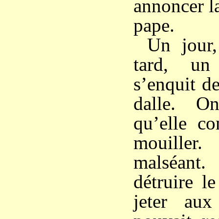
annoncer l
pape.
Un jour
tard, un
s’enquit de
dalle. O
qu’elle c
mouiller.
malséant.
détruire l
jeter au