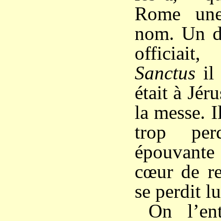
Rome une
nom. Un d
officiai
Sanctus
il 
était à Jéru
la messe. I
trop pe
épouvante
cœur de re
se perdit l
On l’en