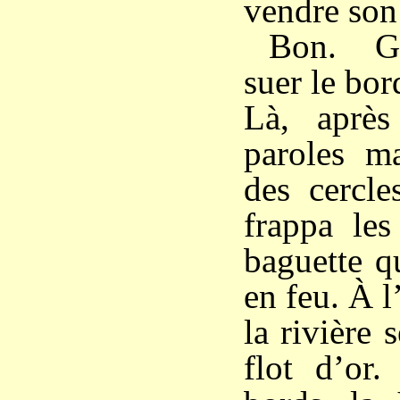
vendre son
Bon. Ge
suer le bor
Là, après
paroles ma
des cercle
frappa le
baguette qu
en feu. À l’
la rivière
flot d’or.