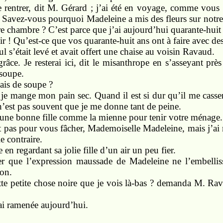
 rentrer, dit M. Gérard ; j’ai été en voyage, comme vous s
n. Savez-vous pourquoi Madeleine a mis des fleurs sur notre 
tre chambre ? C’est parce que j’ai aujourd’hui quarante-huit
ir ! Qu’est-ce que vos quarante-huit ans ont à faire avec des
l s’était levé et avait offert une chaise au voisin Ravaud.
âce. Je resterai ici, dit le misanthrope en s’asseyant près
 soupe.
is de soupe ?
je mange mon pain sec. Quand il est si dur qu’il me casserai
 n’est pas souvent que je me donne tant de peine.
 une bonne fille comme la mienne pour tenir votre ménage.
t pas pour vous fâcher, Mademoiselle Madeleine, mais j’ai
e contraire.
 en regardant sa jolie fille d’un air un peu fier.
er que l’expression maussade de Madeleine ne l’embellis
on.
tte petite chose noire que je vois là-bas ? demanda M. Rav
j’ai ramenée aujourd’hui.