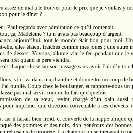
 eu assez de mal à le trouver pour le prix que je voulais y me
bon pour le dîner ?
er ; Paul regarda avec admiration ce qu’il contenait.
out ça, Madeleine ? tu n’avais pas beaucoup d’argent.
chance aujourd’hui, tout le monde était bon pour moi. U
-elle, elles étaient fraîches comme mes joues ; une autre
tes de dessert. Voyons, allume vite le feu pendant que je 
 sera prêt quand le père viendra.
geait chaque chose sur son passage sans avoir l’air d’y touche
Allons, vite, va dans ma chambre et donne-toi un coup de b
e l’ai oublié. Cours chez le boulanger, et rapporte-nous un p
e laisse pas mal servir comme tu fais quelquefois.
ommission de sa sœur, revint chargé d’un pain aussi g
rts pour imprimer une direction convenable à ses cheveux 
, car il faisait bien froid, et couverte de la nappe unique q
anqué des pommes et des noix, don généreux des bonnes d
en reluisants de propreté. La chambre où se préparait ce petit 