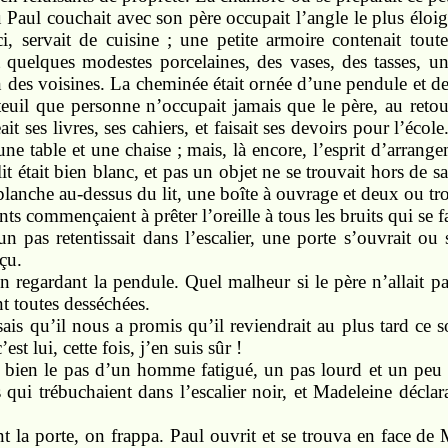
 où Paul couchait avec son père occupait l’angle le plus élo
ci, servait de cuisine ; une petite armoire contenait tout
 quelques modestes porcelaines, des vases, des tasses, u
on des voisines. La cheminée était ornée d’une pendule et 
euil que personne n’occupait jamais que le père, au retou
eait ses livres, ses cahiers, et faisait ses devoirs pour l’éc
 une table et une chaise ; mais, là encore, l’esprit d’arrange
t était bien blanc, et pas un objet ne se trouvait hors de sa
 planche au-dessus du lit, une boîte à ouvrage et deux ou troi
fants commençaient à prêter l’oreille à tous les bruits qui se 
un pas retentissait dans l’escalier, une porte s’ouvrait ou
éçu.
en regardant la pendule. Quel malheur si le père n’allait p
t toutes desséchées.
sais qu’il nous a promis qu’il reviendrait au plus tard ce so
est lui, cette fois, j’en suis sûr !
t bien le pas d’un homme fatigué, un pas lourd et un peu le
qui trébuchaient dans l’escalier noir, et Madeleine décla
t la porte, on frappa. Paul ouvrit et se trouva en face de 