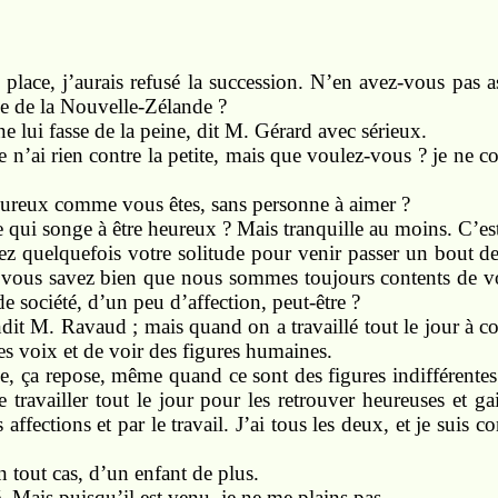
 place, j’aurais refusé la succession. N’en avez-vous pas a
lle de la Nouvelle-Zélande ?
 lui fasse de la peine, dit M. Gérard avec sérieux.
e n’ai rien contre la petite, mais que voulez-vous ? je ne
ureux comme vous êtes, sans personne à aimer ?
e qui songe à être heureux ? Mais tranquille au moins. C’es
z quelquefois votre solitude pour venir passer un bout de
; vous savez bien que nous sommes toujours contents de vo
 société, d’un peu d’affection, peut-être ?
dit M. Ravaud ; mais quand on a travaillé tout le jour à c
s voix et de voir des figures humaines.
e, ça repose, même quand ce sont des figures indifférentes
e travailler tout le jour pour les retrouver heureuses et ga
 affections et par le travail. J’ai tous les deux, et je suis c
 tout cas, d’un enfant de plus.
é. Mais puisqu’il est venu, je ne me plains pas.