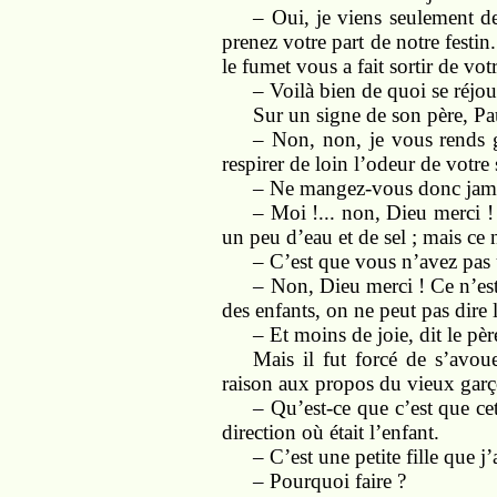
– Oui, je viens seulement de
prenez votre part de notre festi
le fumet vous a fait sortir de vo
– Voilà bien de quoi se réjou
Sur un signe de son père, Pau
– Non, non, je vous rends gr
respirer de loin l’odeur de votre
– Ne mangez-vous donc jama
– Moi !... non, Dieu merci ! 
un peu d’eau et de sel ; mais ce
– C’est que vous n’avez pas
– Non, Dieu merci ! Ce n’es
des enfants, on ne peut pas dire l
– Et moins de joie, dit le père
Mais il fut forcé de s’avou
raison aux propos du vieux garç
– Qu’est-ce que c’est que ce
direction où était l’enfant.
– C’est une petite fille que 
– Pourquoi faire ?