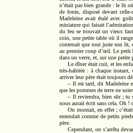
n’était pas bien grande : le lit
de fonte, disposé devant celle-
Madeleine avait étalé avec goût
miniature qui faisait l’admirati
du feu se trouvait un vieux faut
coin, une petite table où il rang
contenait que tout juste son lit,
au premier coup d’œil. Le petit li
dans un verre, et, sur une petite
Le dîner était cuit, et les en
très-habitée : à chaque instant, 
arriver leur père était toujours d
– Il est tard, dit Madeleine 
que les pommes de terre ne soien
– Il reviendra, bien sûr ; tu 
nous aurait écrit sans cela. Oh ! c’
On montait, en effet ; c’étai
entendait comme de petits pieds 
père.
Cependant, on s’arrêta devan