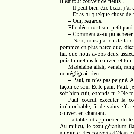
Il est tout couvert de fleurs !
– Il peut bien être beau, j’ai
– Et as-tu quelque chose de 
– Oui, regarde.
Elle découvrit son petit pani
– Comment as-tu pu acheter t
– Non, mais j’ai eu de la 
pommes en plus parce que, disait
fait que nous avons deux assiet
puis tu mettras le couvert et tout
Madeleine allait, venait, ran
ne négligeait rien.
– Paul, tu n’es pas peigné. 
façon ce soir. Et le pain, Paul, j
soit bien cuit, entends-tu ? Ne t
Paul courut exécuter la c
irréprochable, fit de vains effo
couvert en chantant.
La table fut approchée du feu
Au milieu, le beau géranium fl
autour, et des couverts d’étain bi