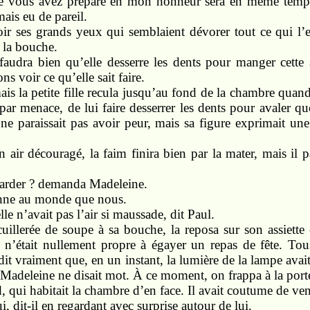
ue vous avez préparé en mon honneur sera en même temps
mais eu de pareil.
r ses grands yeux qui semblaient dévorer tout ce qui l’ent
s la bouche.
 faudra bien qu’elle desserre les dents pour manger cett
ns voir ce qu’elle sait faire.
is la petite fille recula jusqu’au fond de la chambre quand 
par menace, de lui faire desserrer les dents pour avaler q
le ne paraissait pas avoir peur, mais sa figure exprimait un
 air découragé, la faim finira bien par la mater, mais il p
 garder ? demanda Madeleine.
onne au monde que nous.
lle n’avait pas l’air si maussade, dit Paul.
uillerée de soupe à sa bouche, la reposa sur son assiette
i n’était nullement propre à égayer un repas de fête. Tous
 dit vraiment que, en un instant, la lumière de la lampe avait p
 Madeleine ne disait mot. À ce moment, on frappa à la port
 qui habitait la chambre d’en face. Il avait coutume de veni
, dit-il en regardant avec surprise autour de lui.