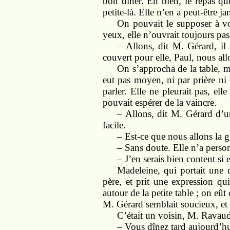
bon dîner. Eh bien, le repas q
petite-là. Elle n’en a peut-être ja
On pouvait le supposer à voi
yeux, elle n’ouvrait toujours pa
– Allons, dit M. Gérard, il
couvert pour elle, Paul, nous allo
On s’approcha de la table, ma
eut pas moyen, ni par prière ni 
parler. Elle ne pleurait pas, el
pouvait espérer de la vaincre.
– Allons, dit M. Gérard d’un
facile.
– Est-ce que nous allons la
– Sans doute. Elle n’a pers
– J’en serais bien content si e
Madeleine, qui portait une c
père, et prit une expression qu
autour de la petite table ; on eût
M. Gérard semblait soucieux, et
C’était un voisin, M. Ravaud,
– Vous dînez tard aujourd’hui