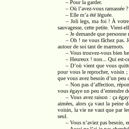
– Pour la garder.
– Où l’avez-vous ramassée ?
– Elle m’a été léguée.
– Joli legs, ma foi ! À votre
sauvagesse, cette petite. Vient-e
– Je demande que personne ne
– Oh ! ne vous fâchez pas. J
autour de soi tant de marmots.
– Vous trouvez-vous bien he
– Heureux ! non... Qui est-c
– D’où vient que vous quitte
pour vous le reprocher, voisin 
que vous avez besoin d’un peu de
– Non pas d’affection, répon
vous égaye un peu d’entendre de
– Vous avez raison : ça égay
aimées, alors ça vaut la peine d
voisin, la vie ne vaut que par les
seul.
– Vous n’aviez pas besoin, en
– Aussi ne l’ai-je pas cherch