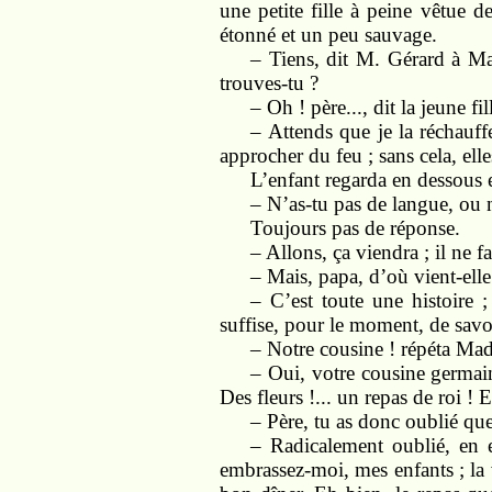
une petite fille à peine vêtue d
étonné et un peu sauvage.
– Tiens, dit M. Gérard à Ma
trouves-tu ?
– Oh ! père..., dit la jeune fil
– Attends que je la réchauffe
approcher du feu ; sans cela, elle
L’enfant regarda en dessous 
– N’as-tu pas de langue, ou n
Toujours pas de réponse.
– Allons, ça viendra ; il ne 
– Mais, papa, d’où vient-ell
– C’est toute une histoire 
suffise, pour le moment, de savoi
– Notre cousine ! répéta Made
– Oui, votre cousine germaine
Des fleurs !... un repas de roi ! E
– Père, tu as donc oublié qu
– Radicalement oublié, en e
embrassez-moi, mes enfants ; la v