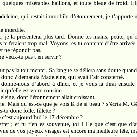
e quelques misérables haillons, et toute bleue de froid. El
deleine, qui restait immobile d’étonnement, je t’apporte
le interdite.
, je la présenterai plus tard. Donne tes mains, petite, qu’on
s te feraient trop mal. Voyons, es-tu contente d’être arrivée 
et ne répondit pas.
e veux-tu pas t’en servir ?
faut pas la tourmenter. Sa langue se déliera sans doute quan
e donc ? demanda Madeleine, qui avait l’air consterné.
; donne-nous d’abord à dîner, et je vous la dirai ensuit
r qu’elle est votre cousine.
leine, dont l’étonnement allait croissant.
. Mais qu’est-ce que je vois là de si beau ? s’écria M. Gér
s-tu donc folle, fillette ?
e c’est aujourd’hui le 17 décembre ?
ffet ; et tu t’en es souvenue, toi ! Ce que c’est que d’
ue de vos joyeux visages est encore ma meilleure fête, mais