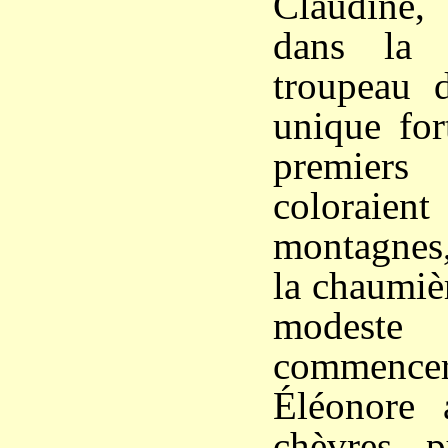
Claudine, 
dans la 
troupeau d
unique for
premiers
coloraie
montagnes,
la chaumièr
modeste
commencer
Éléonore a
chèvres, p