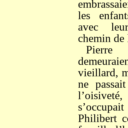
embrassaien
les enfant
avec leu
chemin de 
Pierre
demeura
vieillard,
ne passai
l’oisiv
s’occupait 
Philibert 