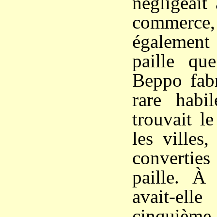
négligeait
commerc
également
paille q
Beppo fabr
rare habil
trouvait l
les villes,
converties
paille. À
avait-el
cinquième 