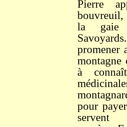
Pierre a
bouvreuil, 
la gaie
Savoyards
promener a
montagne e
à connaî
médicina
montagnard
pour payer
servent 