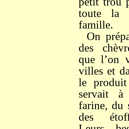
petit trou
toute la 
famille.
On prépar
des chèv
que l’on v
villes et d
le produit
servait à
farine, du 
des étoff
Leurs bes