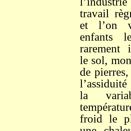
l’industri
travail rè
et l’on 
enfants l
rarement 
le sol, mo
de pierres
l’assiduit
la varia
températur
froid le p
une chaleu