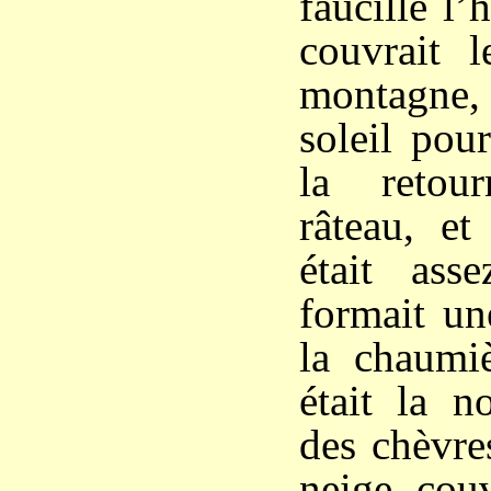
faucille l’
couvrait l
montagne,
soleil pour
la retou
râteau, et
était ass
formait un
la chaumiè
était la n
des chèvre
neige couv