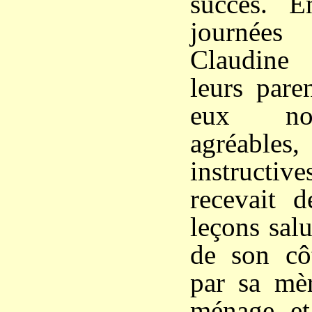
succès. 
journées
Claudine 
leurs pare
eux no
agréable
instructive
recevait 
leçons salu
de son côt
par sa mè
ménage, et