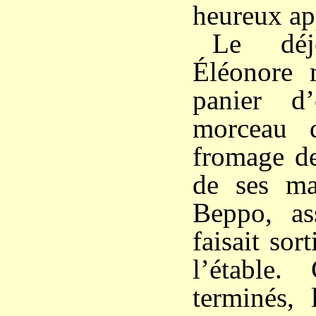
heureux app
Le déj
Éléonore 
panier d
morceau 
fromage de
de ses ma
Beppo, ass
faisait sor
l’étable. 
terminés,