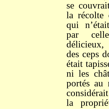
se couvrai
la récolte
qui n’étai
par cell
délicieux
des ceps d
était tapiss
ni les châ
portés au 
considéra
la proprié