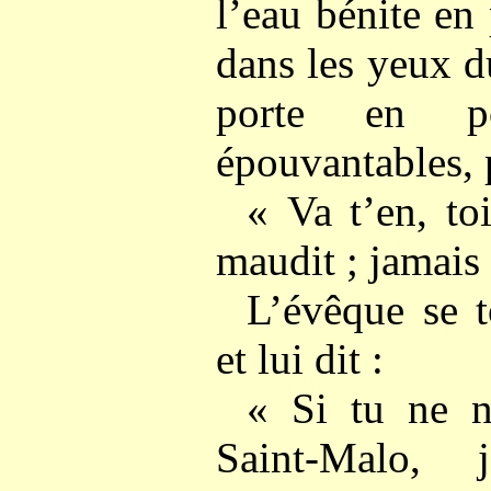
l’eau bénite en 
dans les yeux d
porte en po
épouvantables, pu
« Va t’en, to
maudit ; jamais 
L’évêque se t
et lui dit :
« Si tu ne n
Saint-Malo,