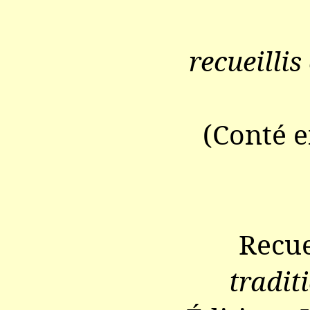
recueilli
(Conté e
Recue
tradit