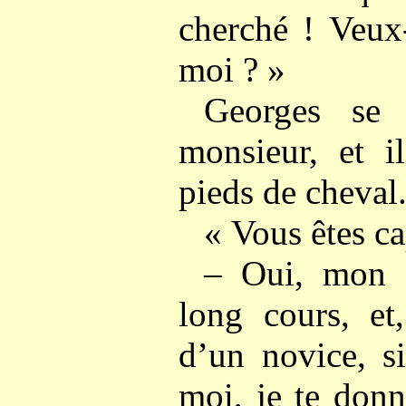
cherché ! Veux
moi ? »
Georges se 
monsieur, et i
pieds de cheval. 
« Vous êtes ca
– Oui, mon g
long cours, et
d’un novice, s
moi, je te donn